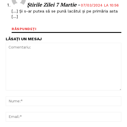
Știrile Zilei 7 Martie -
07/03/2024 LA 10:56
[…] Și s-ar putea să se pună lacătul și pe primăria asta
[…]
RĂSPUNDEȚI
LĂSAȚI UN MESAJ
Comentariu:
Nu
Ema