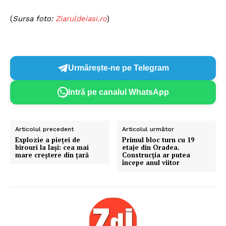
(
Sursa foto:
Z
iaruldeiasi.ro
)
Urmărește-ne pe Telegram
Intră pe canalul WhatsApp
Articolul precedent
Articolul următor
Explozie a pieţei de
Primul bloc turn cu 19
birouri la Iaşi: cea mai
etaje din Oradea.
mare creştere din ţară
Construcția ar putea
începe anul viitor