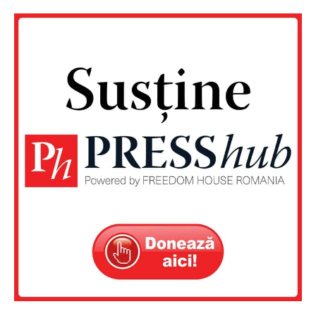
Un proiect
FREEDOM HOUSE ROMÂNIA
PRESShub
Despre noi / Echipa
Proiecte editoriale
Rețea
Contact