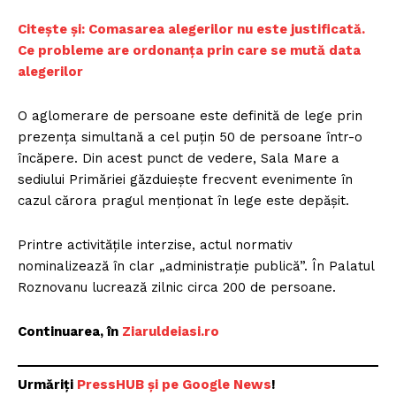
C
itește și: Comasarea alegerilor nu este justificată.
Ce probleme are ordonanța prin care se mută data
alegerilor
O aglomerare de persoane este definită de lege prin
prezenţa simultană a cel puţin 50 de persoane într-o
încăpere. Din acest punct de vedere, Sala Mare a
sediului Primăriei găzduieşte frecvent evenimente în
cazul cărora pragul menţionat în lege este depăşit.
Printre activităţile interzise, actul normativ
nominalizează în clar „administraţie publică”. În Palatul
Roznovanu lucrează zilnic circa 200 de persoane.
Continuarea, în
Z
iaruldeiasi.ro
Urmăriți
P
ressHUB și pe Google News
!