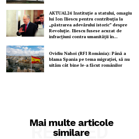
AKTUAL24 Instituție a statului, omagiu
lui Ion Iliescu pentru contribuția la
„păstrarea adevărului istoric” despre
Revoluție. Iliescu fusese acuzat de
infracțiuni contra umanității în...
Ovidiu Nahoi (RFI România): Până a
blama Spania pe tema migrației, să nu
uităm cât bine le-a făcut românilor
Mai multe articole
RELATED
similare