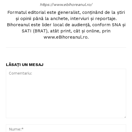
https://www.ebihoreanul.ro/
Formatul editorial este generalist, conţinând de la ştiri
şi opinii până la anchete, interviuri şi reportaje.
Bihoreanul este lider local de audienţă, conform SNA şi
SATI (BRAT), atât print, cât şi online, prin
www.eBihoreanul.ro.
LĂSAȚI UN MESAJ
Comentariu:
Nu