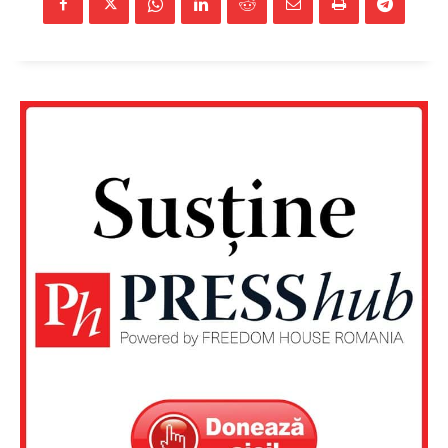
Un proiect
FREEDOM HOUSE ROMÂNIA
PRESShub
Despre noi / Echipa
Proiecte editoriale