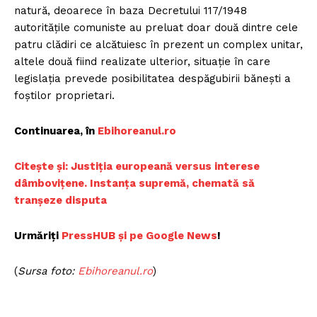
natură, deoarece în baza Decretului 117/1948
autoritățile comuniste au preluat doar două dintre cele
patru clădiri ce alcătuiesc în prezent un complex unitar,
altele două fiind realizate ulterior, situație în care
legislația prevede posibilitatea despăgubirii bănești a
foștilor proprietari.
Continuarea, în
E
bihoreanul.ro
C
itește și: Justiția europeană versus interese
dâmbovițene. Instanța supremă, chemată să
tranșeze disputa
Urmăriți
P
ressHUB și pe Google News
!
(
Sursa foto:
E
bihoreanul.ro
)