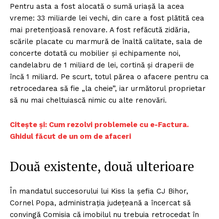
Pentru asta a fost alocată o sumă uriașă la acea
vreme: 33 miliarde lei vechi, din care a fost plătită cea
mai pretențioasă renovare. A fost refăcută zidăria,
scările placate cu marmură de înaltă calitate, sala de
concerte dotată cu mobilier și echipamente noi,
candelabru de 1 miliard de lei, cortină și draperii de
încă 1 miliard. Pe scurt, totul părea o afacere pentru ca
retrocedarea să fie „la cheie”, iar următorul proprietar
să nu mai cheltuiască nimic cu alte renovări.
C
itește și: Cum rezolvi problemele cu e-Factura.
Ghidul făcut de un om de afaceri
Două existente, două ulterioare
În mandatul succesorului lui Kiss la șefia CJ Bihor,
Cornel Popa, administrația județeană a încercat să
convingă Comisia că imobilul nu trebuia retrocedat în