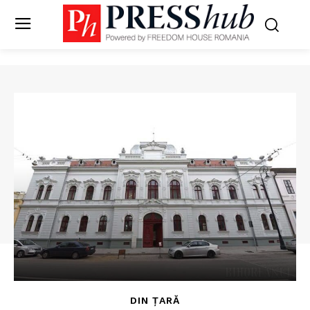
DIN ȚARĂ