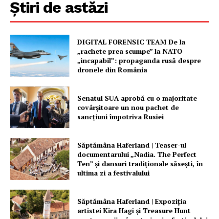
Știri de astăzi
DIGITAL FORENSIC TEAM De la
„rachete prea scumpe” la NATO
„incapabil”: propaganda rusă despre
dronele din România
Un proiect
FREEDOM HOUSE ROMÂNIA
Senatul SUA aprobă cu o majoritate
covârșitoare un nou pachet de
sancțiuni împotriva Rusiei
Săptămâna Haferland | Teaser-ul
PRESShub
documentarului „Nadia. The Perfect
Ten” şi dansuri tradiţionale săseşti, în
ultima zi a festivalului
Despre noi / Echipa
Proiecte editoriale
Săptămâna Haferland | Expoziţia
Rețea
artistei Kira Hagi şi Treasure Hunt
Contact