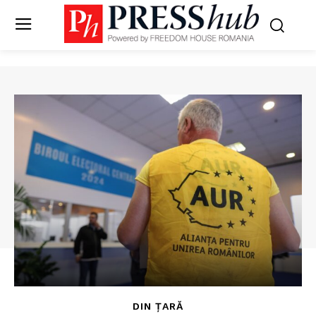
DIN ȚARĂ