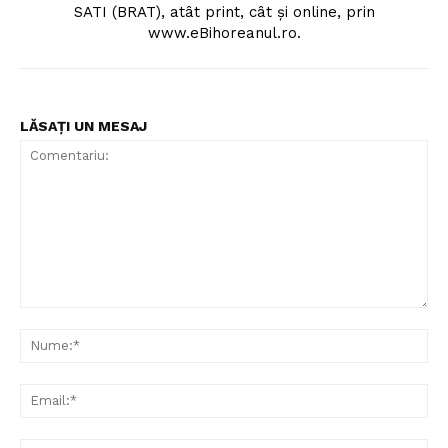
SATI (BRAT), atât print, cât şi online, prin
www.eBihoreanul.ro.
LĂSAȚI UN MESAJ
Comentariu:
Nu
Ema