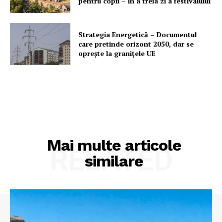
pentru copii – în a treia zi a festivalului
Strategia Energetică – Documentul
care pretinde orizont 2050, dar se
oprește la granițele UE
Mai multe articole
RELATED
similare