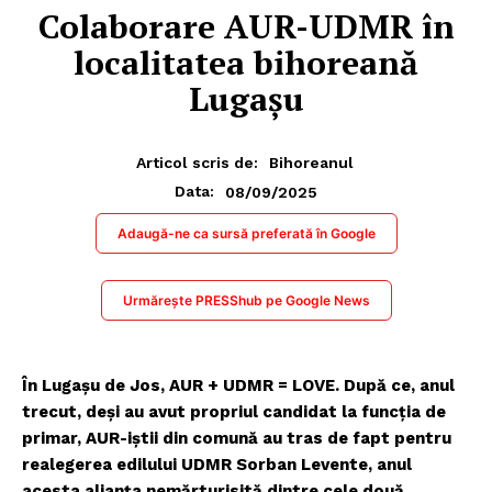
Colaborare AUR-UDMR în
localitatea bihoreană
Lugașu
Articol scris de:
Bihoreanul
08/09/2025
Data:
Adaugă-ne ca sursă preferată în Google
Urmărește PRESShub pe Google News
În Lugașu de Jos, AUR + UDMR = LOVE. După ce, anul
trecut, deși au avut propriul candidat la funcția de
primar, AUR-iștii din comună au tras de fapt pentru
realegerea edilului UDMR Sorban Levente, anul
acesta alianța nemărturisită dintre cele două