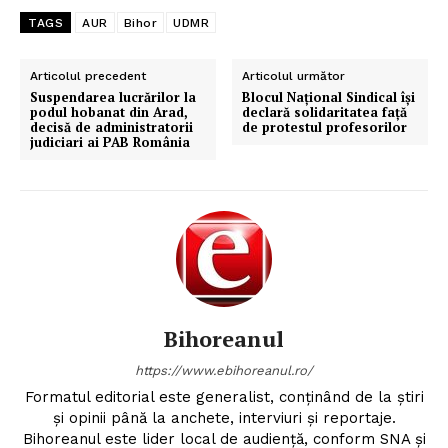
TAGS
AUR
Bihor
UDMR
Articolul precedent
Articolul următor
Suspendarea lucrărilor la
Blocul Național Sindical își
podul hobanat din Arad,
declară solidaritatea față
decisă de administratorii
de protestul profesorilor
judiciari ai PAB România
Bihoreanul
https://www.ebihoreanul.ro/
Formatul editorial este generalist, conţinând de la ştiri
şi opinii până la anchete, interviuri şi reportaje.
Bihoreanul este lider local de audienţă, conform SNA şi