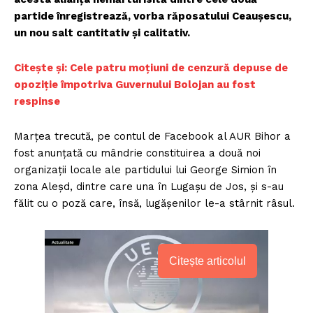
partide înregistrează, vorba răposatului Ceaușescu,
un nou salt cantitativ și calitativ.
Citește și: Cele patru moțiuni de cenzură depuse de
opoziție împotriva Guvernului Bolojan au fost
respinse
Marțea trecută, pe contul de Facebook al AUR Bihor a
fost anunțată cu mândrie constituirea a două noi
organizații locale ale partidului lui George Simion în
zona Aleșd, dintre care una în Lugașu de Jos, și s-au
fălit cu o poză care, însă, lugășenilor le-a stârnit râsul.
Citește articolul