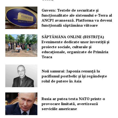
PRESShub
Guvern: Testele de securitate și
funcționalitate ale sistemului e-Terra al
ANCPI avansează. Platforma va deveni
Despre noi / Echipa
funcțională săptămâna viitoare
Proiecte editoriale
SĂPTĂMÂNA ONLINE (BISTRIȚA)
Rețea
Evenimente dedicate unor investiții și
proiecte sociale, culturale și
Contact
educaționale, organizate de Primăria
Teaca
Noii samurai: Japonia renunță la
pacifismul postbelic și își regândește
rolul de putere în Asia
Rusia ar putea testa NATO printr-o
provocare limitată, avertizează
serviciile americane