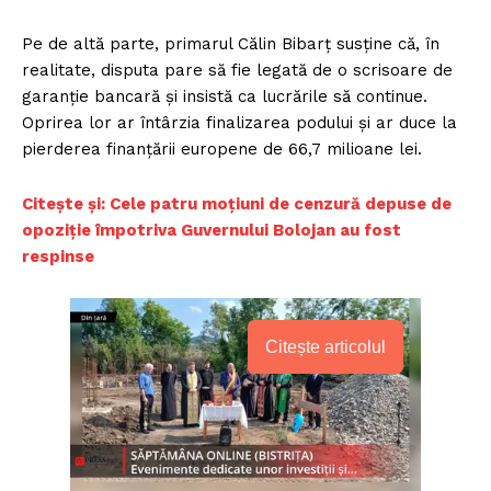
Pe de altă parte, primarul Călin Bibarț susține că, în
realitate, disputa pare să fie legată de o scrisoare de
garanție bancară și insistă ca lucrările să continue.
Oprirea lor ar întârzia finalizarea podului și ar duce la
pierderea finanțării europene de 66,7 milioane lei.
Citește și: Cele patru moțiuni de cenzură depuse de
opoziție împotriva Guvernului Bolojan au fost
respinse
Citește articolul