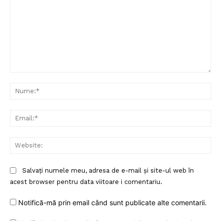
Comentariu:
Nu
Ema
Web
Salvați numele meu, adresa de e-mail și site-ul web în
acest browser pentru data viitoare i comentariu.
Notifică-mă prin email când sunt publicate alte comentarii.