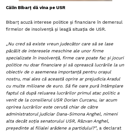
Călin Bibarț dă vina pe USR
Bibarț acuză interese politice și financiare în demersul
firmelor de insolvență și leagă situația de USR.
„Nu cred să existe vreun judecător care să se lase
păcălit de interesele meschine ale unor firme
specializate în insolvență, firme care poate fac și jocuri
politice nu doar financiare și să oprească lucrările la un
obiectiv de o asemenea importanță pentru orașul
nostru, mai ales că această oprire ar prejudicia Aradul
cu multe milioane de euro. Să fie oare pură întâmplare
faptul că după reluarea lucrărilor primul atac politic a
venit de la consilierul USR Dorian Curcanu, iar acum
oprirea lucrărilor este cerută chiar de către
administratorul judiciar Dana-Simona Anghel, nimeni
alta decât soția senatorului USR, Răzvan Anghel,
președinte al filialei arădene a partidului?”
, a declarat