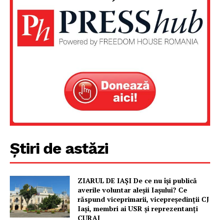
Știri de astăzi
Un proiect
ZIARUL DE IAȘI De ce nu își publică
FREEDOM HOUSE ROMÂNIA
averile voluntar aleșii Iașului? Ce
răspund viceprimarii, vicepreședinții CJ
Iași, membri ai USR și reprezentanți
CURAJ