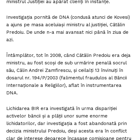
ministrul Justiției au apărat clienți în instanțe.
Investigația pornită de DNA (condusă atunci de Kovesi)
a ajuns pe masa aceluiași ministru al justiției, Cătălin
Predoiu. De unde n-a mai avansat nici până în ziua de
azi.
Întâmplător, tot în 2008, când Cătălin Predoiu era deja
ministru, au fost scoși de sub urmărire penală socrul
său, Călin Andrei Zamfirescu, şi ceilalți 13 învinuiţi în
dosarul nr. 194/P/2003 (falimentul fraudulos al Băncii
Internaționale a Religiilor), aflat în instrumentarea
DNA.
Lichidarea BIR era investigată în urma dispariției
activelor băncii și a plății unor sume enorme
lichidatorilor, dar investigația a fost abandonată prin
decizia ministrului Predoiu, deși acesta era în conflict
clar de interese deoarece încasase comisioane pentru