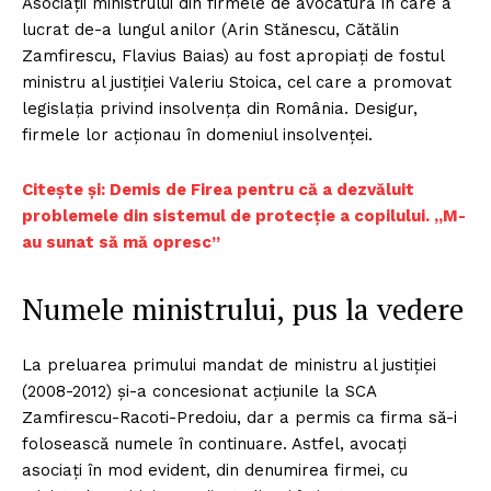
Asociații ministrului din firmele de avocatură în care a
lucrat de-a lungul anilor (Arin Stănescu, Cătălin
Zamfirescu, Flavius Baias) au fost apropiați de fostul
ministru al justiției Valeriu Stoica, cel care a promovat
legislația privind insolvența din România. Desigur,
firmele lor acționau în domeniul insolvenței.
Citește și: Demis de Firea pentru că a dezvăluit
problemele din sistemul de protecție a copilului. „M-
au sunat să mă opresc”
Numele ministrului, pus la vedere
La preluarea primului mandat de ministru al justiției
(2008-2012) și-a concesionat acțiunile la SCA
Zamfirescu-Racoti-Predoiu, dar a permis ca firma să-i
folosească numele în continuare. Astfel, avocați
asociați în mod evident, din denumirea firmei, cu