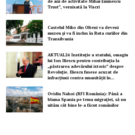
de ani de activitate Mihai Eminescu
Trust”, vernisată la Viscri
Castelul Miko din Olteni va deveni
muzeu şi va fi inclus în Ruta curiilor din
Transilvania
AKTUAL24 Instituție a statului, omagiu
lui Ion Iliescu pentru contribuția la
„păstrarea adevărului istoric” despre
Revoluție. Iliescu fusese acuzat de
infracțiuni contra umanității în...
Ovidiu Nahoi (RFI România): Până a
blama Spania pe tema migrației, să nu
uităm cât bine le-a făcut românilor