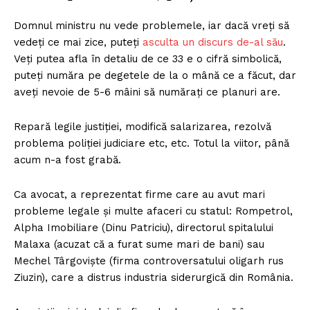
Domnul ministru nu vede problemele, iar dacă vreți să
vedeți ce mai zice, puteți
asculta un discurs de-al său
.
Veți putea afla în detaliu de ce 33 e o cifră simbolică,
puteți număra pe degetele de la o mână ce a făcut, dar
aveți nevoie de 5-6 mâini să numărați ce planuri are.
Repară legile justiției, modifică salarizarea, rezolvă
problema poliției judiciare etc, etc. Totul la viitor, până
acum n-a fost grabă.
Ca avocat, a reprezentat firme care au avut mari
probleme legale și multe afaceri cu statul: Rompetrol,
Alpha Imobiliare (Dinu Patriciu), directorul spitalului
Malaxa (acuzat că a furat sume mari de bani) sau
Mechel Târgoviște (firma controversatului oligarh rus
Ziuzin), care a distrus industria siderurgică din România.