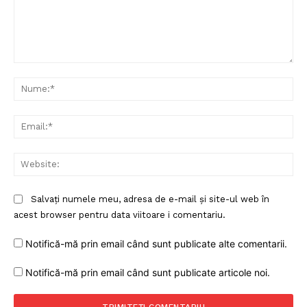
Despre noi / Echipa
Proiecte editoriale
Rețea
Comentariu:
Contact
Nu
Ema
Web
Salvați numele meu, adresa de e-mail și site-ul web în
acest browser pentru data viitoare i comentariu.
Notifică-mă prin email când sunt publicate alte comentarii.
Notifică-mă prin email când sunt publicate articole noi.