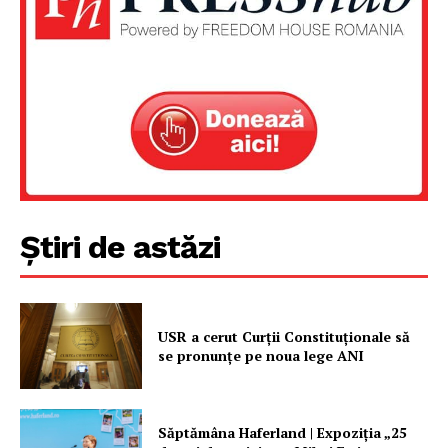
Știri de astăzi
USR a cerut Curții Constituționale să
se pronunțe pe noua lege ANI
Săptămâna Haferland | Expoziţia „25