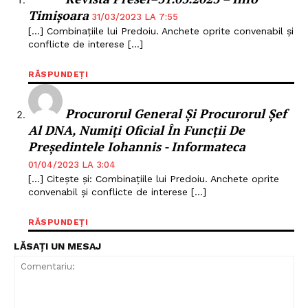
Timișoara
31/03/2023 LA 7:55
[…] Combinațiile lui Predoiu. Anchete oprite convenabil și
conflicte de interese […]
RĂSPUNDEȚI
Procurorul General Și Procurorul Șef
Al DNA, Numiți Oficial În Funcții De
Președintele Iohannis - Informateca
01/04/2023 LA 3:04
[…] Citește și: Combinațiile lui Predoiu. Anchete oprite
convenabil și conflicte de interese […]
Un proiect
FREEDOM HOUSE ROMÂNIA
RĂSPUNDEȚI
LĂSAȚI UN MESAJ
PRESShub