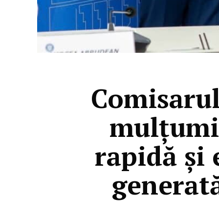
Comisarul
mulțumit
rapidă și 
generată