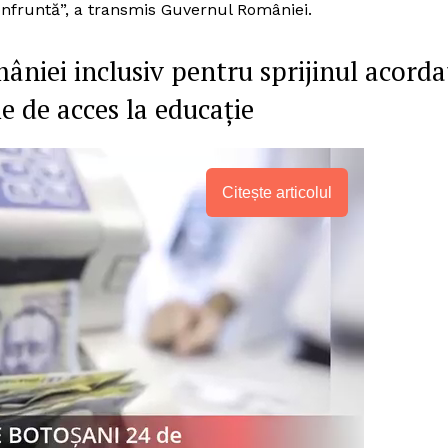
nfruntă”, a transmis Guvernul României.
niei inclusiv pentru sprijinul acorda
e de acces la educație
Citește articolul
PRESShub
Despre noi / Echipa