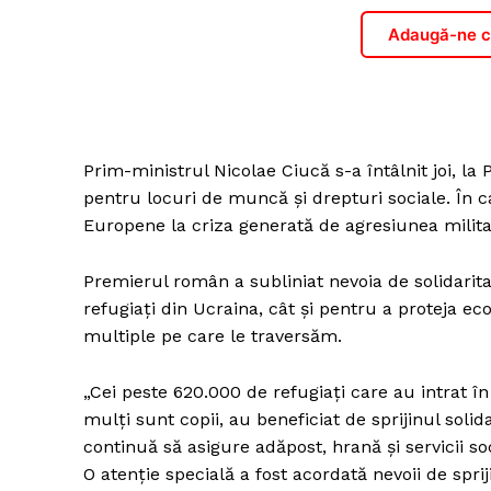
Adaugă-ne ca
Prim-ministrul Nicolae Ciucă s-a întâlnit joi, la
pentru locuri de muncă și drepturi sociale. În ca
Europene la criza generată de agresiunea milita
Premierul român a subliniat nevoia de solidarita
refugiați din Ucraina, cât și pentru a proteja e
multiple pe care le traversăm.
„Cei peste 620.000 de refugiați care au intrat î
mulți sunt copii, au beneficiat de sprijinul solidar
continuă să asigure adăpost, hrană și servicii so
O atenție specială a fost acordată nevoii de spri