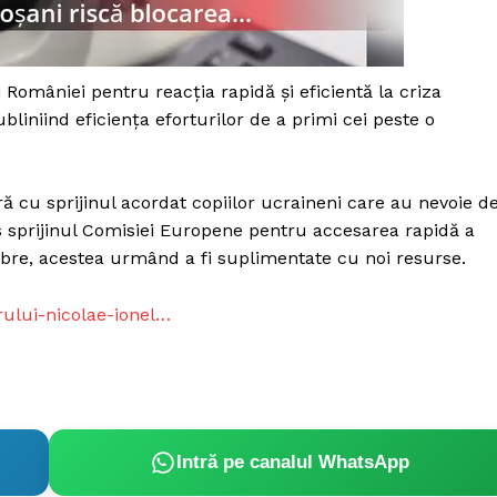
Proiecte editoriale
Rețea
Contact
omâniei pentru reacția rapidă și eficientă la criza
iect
liniind eficiența eforturilor de a primi cei peste o
 HOUSE
NIA
ă cu sprijinul acordat copiilor ucraineni care au nevoie d
s sprijinul Comisiei Europene pentru accesarea rapidă a
embre, acestea urmând a fi suplimentate cu noi resurse.
rului-nicolae-ionel…
Intră pe canalul WhatsApp