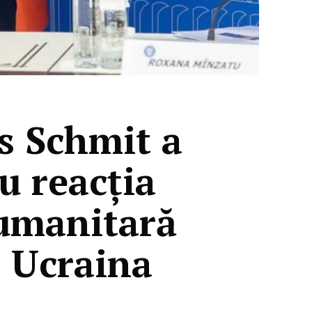
s Schmit a
 reacția
a umanitară
n Ucraina