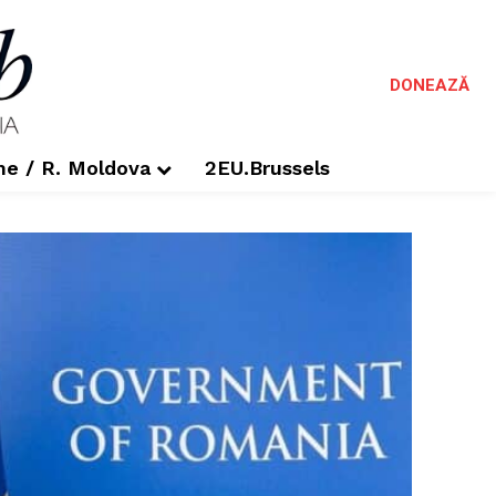
DONEAZĂ
me / R. Moldova
2EU.Brussels