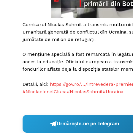
Comisarul Nicolas Schmit a transmis mulțumiri R
Un pro
umanitară generată de conflictul din Ucraina, sub
FREEDOM
jumătate de milion de refugiați.
ROMÂ
O mențiune specială a fost remarcată în legătur
acces la educație. Oficialul european a transmi
fondurilor aflate deja la dispoziția statelor m
Detalii, aici:
https://gov.ro/…/intrevedera-premie
#NicolaeIonelCiuca
#NicolasSchmit
#Ucraina
Urmărește-ne pe Telegram