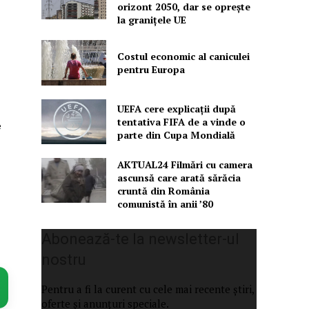
orizont 2050, dar se oprește
la granițele UE
Costul economic al caniculei
pentru Europa
UEFA cere explicații după
tentativa FIFA de a vinde o
e
parte din Cupa Mondială
AKTUAL24 Filmări cu camera
ascunsă care arată sărăcia
cruntă din România
comunistă în anii ’80
Abonează-te la newsletter-ul
nostru
Pentru a fi la curent cu cele mai recente știri,
oferte și anunțuri speciale.