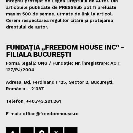
integral protejat de Legea Dreptului de Autor. Din
articolele publicate de PRESShub pot fi preluate
maxim 500 de semne, urmate de link la articol.
Cerem respectarea regulilor citării și protejarea
dreptului de autor.
FUNDAȚIA „FREEDOM HOUSE INC" -
FILIALA BUCUREȘTI
Formă legală: ONG / Fundație; Nr. înregistrare: AOT.
127/PJ/2004
Adresa: Bd. Ferdinand I 125, Sector 2, București,
România – 21387
Telefon: +40.743.291.261
E-mail: office@freedomhouse.ro