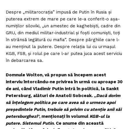
Despre „militarocraţia” impusă de Putin în Rusia şi
puterea extrem de mare pe care le-a conferit-o aşa-
numiţilor siloviki, „un amestec de kaghebişti, cadre din
GRU, din mediul militar-industrial și foști comuniști, toți
în strânsă legătură cu mafia”. Despre pârghiile care l-
au menţinut la putere. Despre relaţia lui cu urmaşul
KGB, FSB, şi rolul pe care l-ar putea juca acest serviciu
în debarcarea sa.
Domnule Wolton, vă propun să începem acest
interviu întorcându-ne privirea în urmă cu aproape 30
de ani, când Vladimir Putin intră în politică, la Sankt
Petersburg, alături de Anatoli Sobceak. „
Dacă dorim
să înţelegem politica pe care avea să o urmeze apoi
preşedintele Putin, trebuie să privim cu atenţie anii săi
petersburghezi
”, menţionaţi în volumul
KGB-ul la
putere. Sistemul Putin
. Ce anume din această