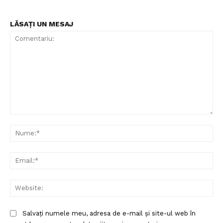
LĂSAȚI UN MESAJ
Comentariu:
Nu
Ema
Web
Salvați numele meu, adresa de e-mail și site-ul web în