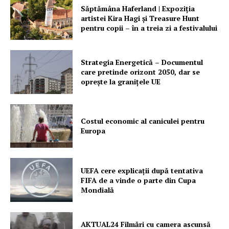
PRESShub
Săptămâna Haferland | Expoziţia
artistei Kira Hagi şi Treasure Hunt
pentru copii – în a treia zi a festivalului
Despre noi / Echipa
Proiecte editoriale
Strategia Energetică – Documentul
Rețea
care pretinde orizont 2050, dar se
Contact
oprește la granițele UE
Costul economic al caniculei pentru
Europa
UEFA cere explicații după tentativa
FIFA de a vinde o parte din Cupa
Mondială
AKTUAL24 Filmări cu camera ascunsă