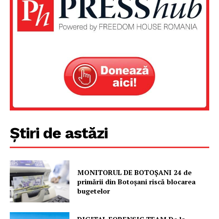
Un proiect
FREEDOM HOUSE ROMÂNIA
PRESShub
Despre noi / Echipa
Știri de astăzi
Proiecte editoriale
Rețea
Contact
MONITORUL DE BOTOȘANI 24 de
primării din Botoșani riscă blocarea
bugetelor