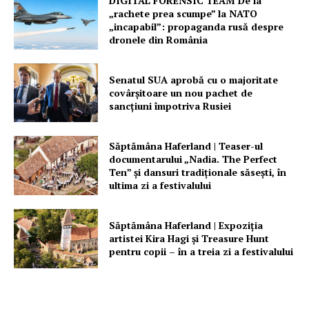
DIGITAL FORENSIC TEAM De la
„rachete prea scumpe” la NATO
„incapabil”: propaganda rusă despre
dronele din România
Senatul SUA aprobă cu o majoritate
covârșitoare un nou pachet de
sancțiuni împotriva Rusiei
Săptămâna Haferland | Teaser-ul
documentarului „Nadia. The Perfect
Ten” şi dansuri tradiţionale săseşti, în
ultima zi a festivalului
Săptămâna Haferland | Expoziţia
artistei Kira Hagi şi Treasure Hunt
pentru copii – în a treia zi a festivalului