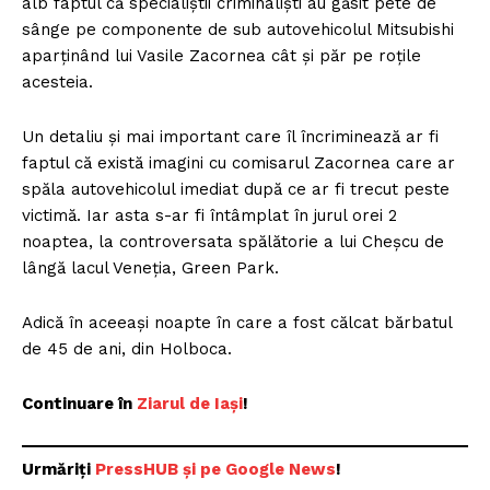
alb faptul că specialiştii criminalişti au găsit pete de
sânge pe componente de sub autovehicolul Mitsubishi
aparţinând lui Vasile Zacornea cât şi păr pe roţile
acesteia.
Un detaliu şi mai important care îl încriminează ar fi
faptul că există imagini cu comisarul Zacornea care ar
spăla autovehicolul imediat după ce ar fi trecut peste
victimă. Iar asta s-ar fi întâmplat în jurul orei 2
noaptea, la controversata spălătorie a lui Cheşcu de
lângă lacul Veneţia, Green Park.
Adică în aceeaşi noapte în care a fost călcat bărbatul
de 45 de ani, din Holboca.
Continuare în
Ziarul de Iași
!
Urmăriți
P
ressHUB și pe Google News
!