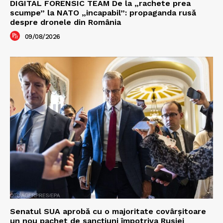
DIGITAL FORENSIC TEAM De la „rachete prea
scumpe” la NATO „incapabil”: propaganda rusă
despre dronele din România
09/08/2026
Senatul SUA aprobă cu o majoritate covârșitoare
un nou pachet de sancțiuni împotriva Rusiei