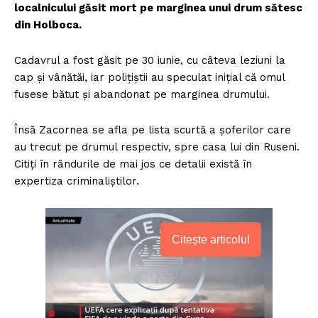
localnicului găsit mort pe marginea unui drum sătesc
din Holboca.
Cadavrul a fost găsit pe 30 iunie, cu câteva leziuni la
cap şi vânătăi, iar poliţiştii au speculat iniţial că omul
fusese bătut şi abandonat pe marginea drumului.
Însă Zacornea se afla pe lista scurtă a şoferilor care
au trecut pe drumul respectiv, spre casa lui din Ruseni.
Citiţi în rândurile de mai jos ce detalii există în
expertiza criminaliştilor.
Citește articolul