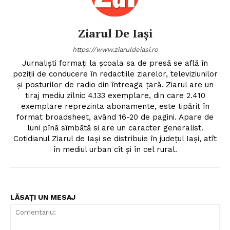
Ziarul De Iași
https://www.ziaruldeiasi.ro
Jurnalişti formaţi la şcoala sa de presă se află în
poziţii de conducere în redactiile ziarelor, televiziunilor
şi posturilor de radio din întreaga ţară. Ziarul are un
tiraj mediu zilnic 4.133 exemplare, din care 2.410
exemplare reprezinta abonamente, este tipărit în
format broadsheet, având 16-20 de pagini. Apare de
luni pînă sîmbătă si are un caracter generalist.
Cotidianul Ziarul de Iaşi se distribuie în judeţul Iaşi, atît
în mediul urban cît şi în cel rural.
LĂSAȚI UN MESAJ