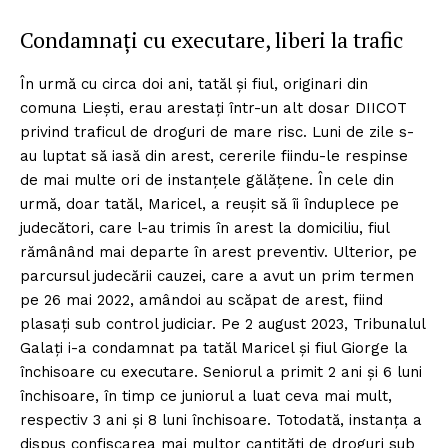
Condamnați cu executare, liberi la trafic
În urmă cu circa doi ani, tatăl și fiul, originari din
comuna Liești, erau arestați într-un alt dosar DIICOT
privind traficul de droguri de mare risc. Luni de zile s-
au luptat să iasă din arest, cererile fiindu-le respinse
de mai multe ori de instanțele gălățene. În cele din
urmă, doar tatăl, Maricel, a reușit să îi înduplece pe
judecători, care l-au trimis în arest la domiciliu, fiul
rămânând mai departe în arest preventiv. Ulterior, pe
parcursul judecării cauzei, care a avut un prim termen
pe 26 mai 2022, amândoi au scăpat de arest, fiind
plasați sub control judiciar. Pe 2 august 2023, Tribunalul
Galați i-a condamnat pa tatăl Maricel și fiul Giorge la
închisoare cu executare. Seniorul a primit 2 ani şi 6 luni
închisoare, în timp ce juniorul a luat ceva mai mult,
respectiv 3 ani şi 8 luni închisoare. Totodată, instanța a
dispus confiscarea mai multor cantități de droguri sub