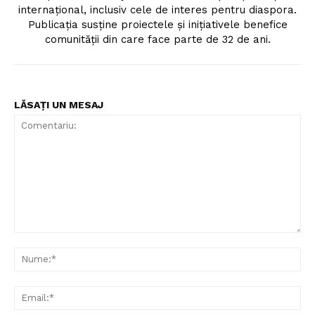
internaţional, inclusiv cele de interes pentru diaspora.
Publicaţia susţine proiectele şi iniţiativele benefice
comunităţii din care face parte de 32 de ani.
LĂSAȚI UN MESAJ
Comentariu:
Nu
Ema