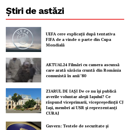
Știri de astăzi
Contact
UEFA cere explicații după tentativa
FIFA de a vinde o parte din Cupa
Mondială
AKTUAL24 Filmări cu camera ascunsă
care arată sărăcia cruntă din România
comunistă în anii ’80
ZIARUL DE IAȘI De ce nu își publică
averile voluntar aleșii Iașului? Ce
răspund viceprimarii, vicepreședinții CJ
Iași, membri ai USR și reprezentanți
CURAJ
Guvern: Testele de securitate și