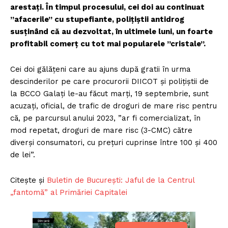
arestați. În timpul procesului, cei doi au continuat
”afacerile” cu stupefiante, polițiștii antidrog
susținând că au dezvoltat, în ultimele luni, un foarte
profitabil comerț cu tot mai popularele ”cristale”.
Cei doi gălățeni care au ajuns după gratii în urma
descinderilor pe care procurorii DIICOT și polițiștii de
la BCCO Galați le-au făcut marți, 19 septembrie, sunt
acuzați, oficial, de trafic de droguri de mare risc pentru
că, pe parcursul anului 2023, ”ar fi comercializat, în
mod repetat, droguri de mare risc (3-CMC) către
diverși consumatori, cu prețuri cuprinse între 100 și 400
de lei”.
Citește și
Buletin de București: Jaful de la Centrul
„fantomă” al Primăriei Capitalei