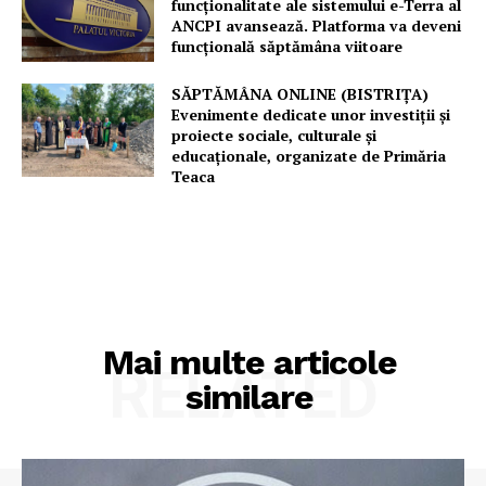
funcționalitate ale sistemului e-Terra al
ANCPI avansează. Platforma va deveni
funcțională săptămâna viitoare
SĂPTĂMÂNA ONLINE (BISTRIȚA)
Evenimente dedicate unor investiții și
proiecte sociale, culturale și
educaționale, organizate de Primăria
Teaca
Mai multe articole
RELATED
similare