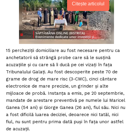
Citește articolul
15 percheziții domiciliare au fost necesare pentru ca
anchetatorii să strângă probe care să le susțină
acuzațiile și cu care să îi ducă pe cei vizați în fața
Tribunalului Galați. Au fost descoperite peste 70 de
grame de drog de mare risc (3-CMC), cinci cântare
electronice de mare precizie, un grinder și alte
mijloace de probă. Instanța a emis, pe 20 septembrie,
mandate de arestare preventivă pe numele lui Maricel
Ganea (54 ani) și Giorge Ganea (26 ani), fiul său. Nici nu
a fost dificilă luarea deciziei, deoarece nici tatăl, nici
fiul, nu sunt pentru prima dată puși în fața unor astfel
de acuzații.