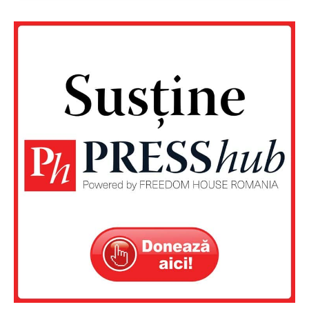
Un proiect
FREEDOM HOUSE ROMÂNIA
PRESShub
Despre noi / Echipa
Proiecte editoriale
Rețea