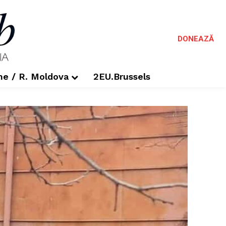
DONEAZĂ
me / R. Moldova
2EU.Brussels