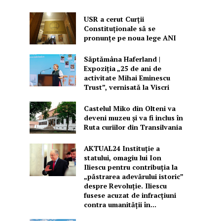
USR a cerut Curții
Constituționale să se
pronunțe pe noua lege ANI
Săptămâna Haferland |
Expoziţia „25 de ani de
activitate Mihai Eminescu
Trust”, vernisată la Viscri
Castelul Miko din Olteni va
deveni muzeu şi va fi inclus în
Ruta curiilor din Transilvania
AKTUAL24 Instituție a
statului, omagiu lui Ion
Iliescu pentru contribuția la
„păstrarea adevărului istoric”
despre Revoluție. Iliescu
fusese acuzat de infracțiuni
contra umanității în...