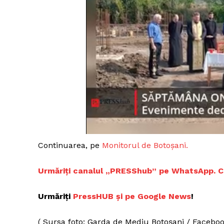
Un pro
FREEDOM
ROMÂ
Continuarea, pe
Monitorul de Botoșani.
Urmăriți canalul „PRESShub” pe WhatsApp. Cele
Urmăriți
PressHUB și pe Google News
!
( Sursa foto: Garda de Mediu Botoșani / Faceboo