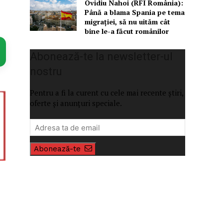
Ovidiu Nahoi (RFI România):
Până a blama Spania pe tema
migrației, să nu uităm cât
bine le-a făcut românilor
Abonează-te la newsletter-ul
nostru
Pentru a fi la curent cu cele mai recente știri,
oferte și anunțuri speciale.
Abonează-te