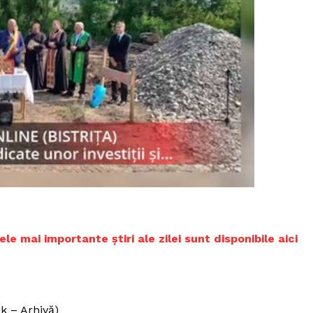
Proiecte editoriale
Rețea
Contact
iect
 HOUSE
NIA
 mai importante știri ale zilei sunt disponibile aici
k – Arhivă)