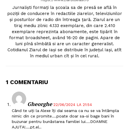
Jurnalişti formaţi la şcoala sa de presă se află în
poziţii de conducere în redactiile ziarelor, televiziunilor
şi posturilor de radio din întreaga ţară. Ziarul are un
tiraj mediu zilnic 4.133 exemplare, din care 2.410
exemplare reprezinta abonamente, este tipărit în
format broadsheet, având 16-20 de pagini. Apare de
luni pînă sîmbătă si are un caracter generalist.
Cotidianul Ziarul de Iaşi se distribuie în judeţul Iaşi, atît
în mediul urban cît şi în cel rural.
1 COMENTARIU
Gheorghe
22/06/2024 LA 21:54
Când te uiți la Alexe îți dai seama ca nu se va întâmpla
nimic din ce promite….poate doar sa-si bage bani în
buzunar pentru bunăstarea familiei lui….DOAMNE
AJUTA!….pt.el..