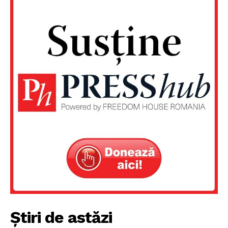
PRESShub
Despre noi / Echipa
Proiecte editoriale
Rețea
Contact
Știri de astăzi