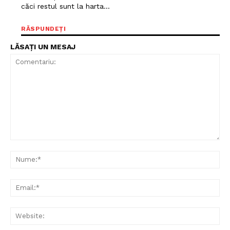
căci restul sunt la harta…
RĂSPUNDEȚI
LĂSAȚI UN MESAJ
Comentariu:
Nu
Ema
Web