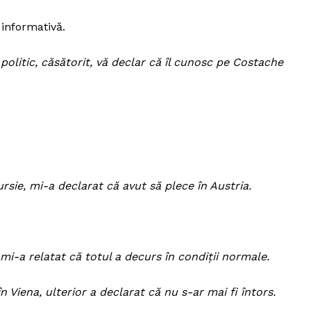
Proiecte editoriale
 informativă.
Rețea
Contact
olitic, căsătorit, vă declar că îl cunosc pe Costache
iect
 HOUSE
NIA
rsie, mi-a declarat că avut să plece în Austria.
 mi-a relatat că totul a decurs în condiții normale.
în Viena, ulterior a declarat că nu s-ar mai fi întors.