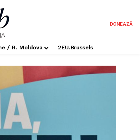
DONEAZĂ
me / R. Moldova
2EU.Brussels