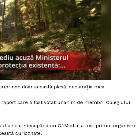
cuprinde doar această piesă, declarația mea.
, raport care a fost votat unanim de membrii Colegiului
PRESShub
esul pe care începând cu G4Media, a fost primul organism
Despre noi / Echipa
eastă curiozitate.