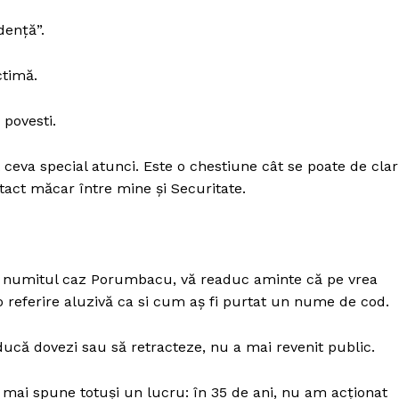
dență”.
ctimă.
povesti.
 ceva special atunci. Este o chestiune cât se poate de clar
tact măcar între mine și Securitate.
așa numitul caz Porumbacu, vă readuc aminte că pe vrea
o referire aluzivă ca si cum aș fi purtat un nume de cod.
ucă dovezi sau să retracteze, nu a mai revenit public.
mai spune totuși un lucru: în 35 de ani, nu am acționat