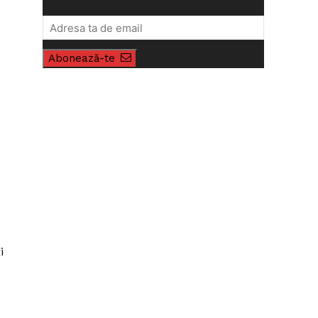
Abonează-te
i