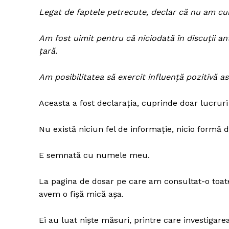
Legat de faptele petrecute, declar că nu am cuno
Am fost uimit pentru că niciodată în discuții ant
țară.
Am posibilitatea să exercit influență pozitivă as
Aceasta a fost declarația, cuprinde doar lucruri
Nu există niciun fel de informație, nicio formă 
E semnată cu numele meu.
La pagina de dosar pe care am consultat-o toate 
avem o fișă mică așa.
Ei au luat niște măsuri, printre care investigare