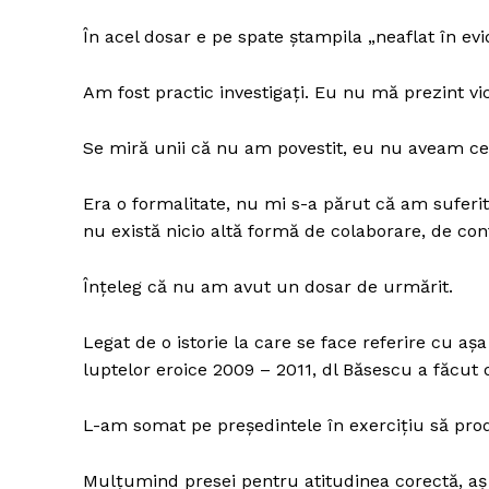
În acel dosar e pe spate ștampila „neaflat în evi
Am fost practic investigați. Eu nu mă prezint vi
Se miră unii că nu am povestit, eu nu aveam ce 
Era o formalitate, nu mi s-a părut că am suferit
nu există nicio altă formă de colaborare, de con
Înțeleg că nu am avut un dosar de urmărit.
Legat de o istorie la care se face referire cu 
luptelor eroice 2009 – 2011, dl Băsescu a făcut 
L-am somat pe președintele în exercițiu să prod
Mulțumind presei pentru atitudinea corectă, aș 