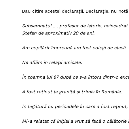
Dau citire acestei declarații. Declarație, nu notă
Subsemnatul …. profesor de istorie, neîncadrat p
Un pro
FREEDOM
Ștefan de aproximativ 20 de ani.
ROMÂ
Am copilărit împreună am fost colegi de clasă
Ne aflăm în relații amicale.
În toamna lui 87 după ce s-a întors dintr-o excu
A fost reținut la graniță și trimis în România.
În legătură cu perioadele în care a fost reținut,
Mi-a relatat că inițial a vrut să facă o călătorie 