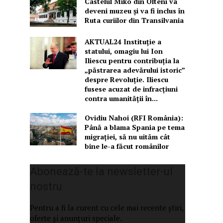
Castelul Miko din Olteni va
deveni muzeu şi va fi inclus în
Ruta curiilor din Transilvania
AKTUAL24 Instituție a
statului, omagiu lui Ion
Iliescu pentru contribuția la
„păstrarea adevărului istoric”
despre Revoluție. Iliescu
fusese acuzat de infracțiuni
contra umanității în...
Ovidiu Nahoi (RFI România):
Până a blama Spania pe tema
migrației, să nu uităm cât
bine le-a făcut românilor
Abonează-te la newsletter-ul
nostru
Pentru a fi la curent cu cele mai recente știri,
oferte și anunțuri speciale.