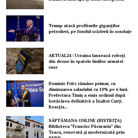
Trump atacă profiturile giganților
petrolieri, pe fondul scăderii în sondaje
AKTUAL24 | Ucraina lansează roboți
din drone în spatele liniilor armatei
ruse
Dominic Fritz rămâne primar, cu
diminuarea salariului cu 10% pe 6 luni.
Prefectura Timiș a emis ordinul după
hotărârea definitivă a Înaltei Curți.
Reacția...
SĂPTĂMÂNA ONLINE (BISTRIȚA)
Biblioteca ”Francisc Păcurariu” din
Teaca, renovată și modernizată prin
PNRR