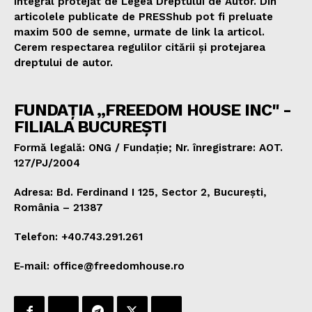
integral protejat de Legea Dreptului de Autor. Din
articolele publicate de PRESShub pot fi preluate
maxim 500 de semne, urmate de link la articol.
Cerem respectarea regulilor citării și protejarea
dreptului de autor.
FUNDAȚIA „FREEDOM HOUSE INC" -
FILIALA BUCUREȘTI
Formă legală: ONG / Fundație; Nr. înregistrare: AOT.
127/PJ/2004
Adresa: Bd. Ferdinand I 125, Sector 2, București,
România – 21387
Telefon: +40.743.291.261
E-mail: office@freedomhouse.ro