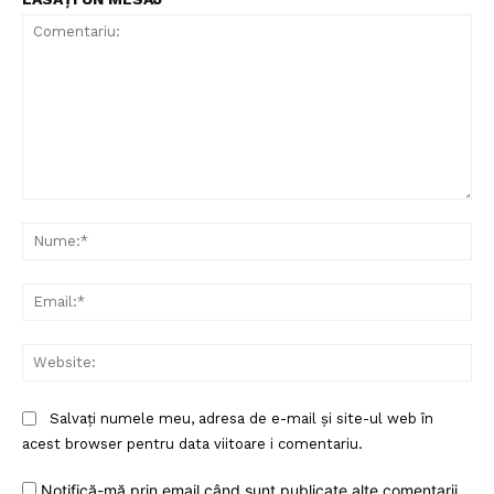
Comentariu:
Nu
Ema
Web
Un proiect
FREEDOM HOUSE ROMÂNIA
Salvați numele meu, adresa de e-mail și site-ul web în
acest browser pentru data viitoare i comentariu.
Notifică-mă prin email când sunt publicate alte comentarii.