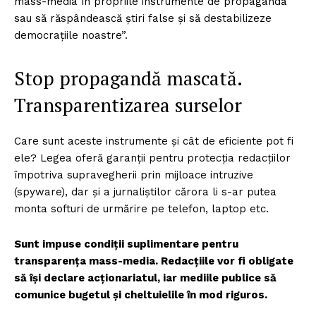
mass-media în propriile instrumente de propagandă
sau să răspândească știri false și să destabilizeze
democrațiile noastre”.
Stop propagandă mascată.
Transparentizarea surselor
Care sunt aceste instrumente și cât de eficiente pot fi
ele? Legea oferă garanții pentru protecția redacțiilor
împotriva supravegherii prin mijloace intruzive
(spyware), dar și a jurnaliștilor cărora li s-ar putea
monta softuri de urmărire pe telefon, laptop etc.
Sunt impuse condiții suplimentare pentru
transparența mass-media. Redacțiile vor fi obligate
să își declare acționariatul, iar mediile publice să
comunice bugetul și cheltuielile în mod riguros.