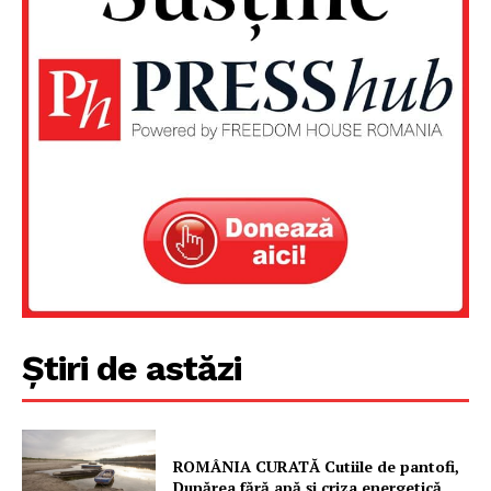
Știri de astăzi
ROMÂNIA CURATĂ Cutiile de pantofi,
Dunărea fără apă și criza energetică