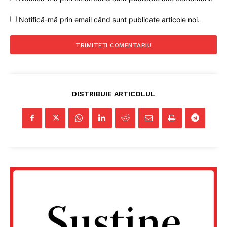
PRESShub
Notifică-mă prin email când sunt publicate articole noi.
Despre noi / Echipa
Proiecte editoriale
Rețea
Contact
DISTRIBUIE ARTICOLUL