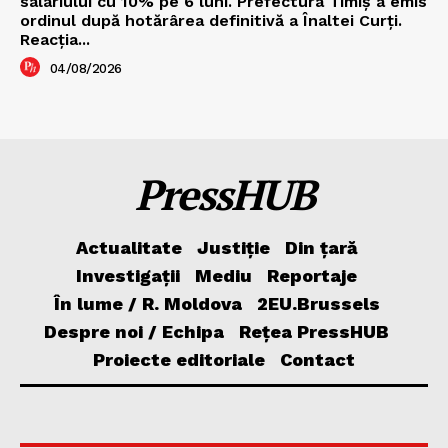
salariului cu 10% pe 6 luni. Prefectura Timiș a emis
ordinul după hotărârea definitivă a Înaltei Curți.
Reacția...
04/08/2026
PressHUB
Actualitate
Justiție
Din țară
Investigații
Mediu
Reportaje
În lume / R. Moldova
2EU.Brussels
Despre noi / Echipa
Rețea PressHUB
Proiecte editoriale
Contact