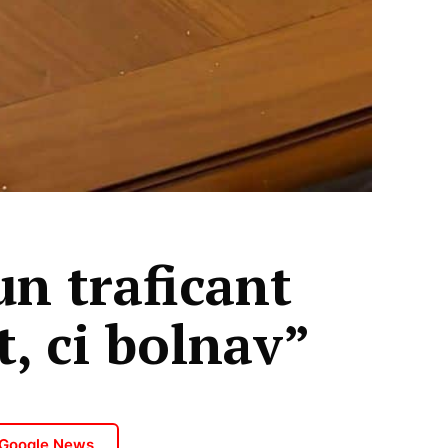
un traficant
t, ci bolnav”
 Google News