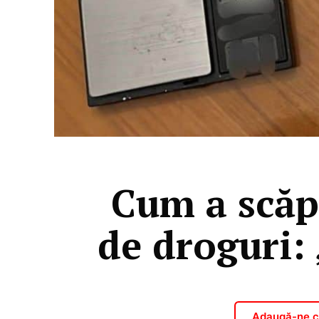
Cum a scăpa
de droguri: 
Adaugă-ne ca