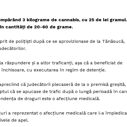
mpărând 3 kilograme de cannabis, cu 25 de lei gramul.
 în cantităţi de 20-60 de grame.
prit de poliţişti după ce se aprovizionase de la Tănăsucă,
udecătorilor.
a răspundere şi a altor traficanţi, aşa că a beneficiat de
e închisoare, cu executarea în regim de detenţie.
preciind că judecătorii plecaseră de la o premisă greşită,
faptul că se apucase de trafic după o lungă perioadă în car
ndenţa de droguri este o afecţiune medicală.
guri a reprezentat o afecţiune medicală care l-a împiedica
ivele de apel.