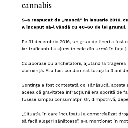
cannabis
S-a reapucat de „muncă” în ianuarie 2016, cu
A început să-l vândă cu 40-60 de lei gramul,
Pe 31 decembrie 2016, un grup de tineri a fost o
iar traficantul a ajuns în cele din urmă în faţa j
Colaborase cu anchetatorii, ajutând la tragerea l
clemenţă. El a fost condamnat totuşi la 3 ani d
Sentinţa a fost contestată de Tănăsucă, acesta a
aceea că gravitatea infracţiunii era sporită de 
fusese simplu consumatpr. Or, dimpotrivă, depe
„Situaţia în care inculpatul a comercializat dro
să facă alegeri sănătoase”, s-a menţionat în mot