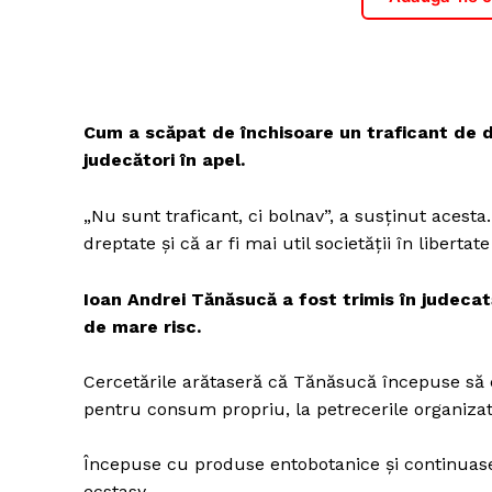
Cum a scăpat de închisoare un traficant de d
judecători în apel.
„Nu sunt traficant, ci bolnav”, a susținut acesta
dreptate şi că ar fi mai util societăţii în libertat
Ioan Andrei Tănăsucă a fost trimis în judecat
de mare risc.
Cercetările arătaseră că Tănăsucă începuse să 
pentru consum propriu, la petrecerile organizat
Începuse cu produse entobotanice şi continuase
ecstasy.