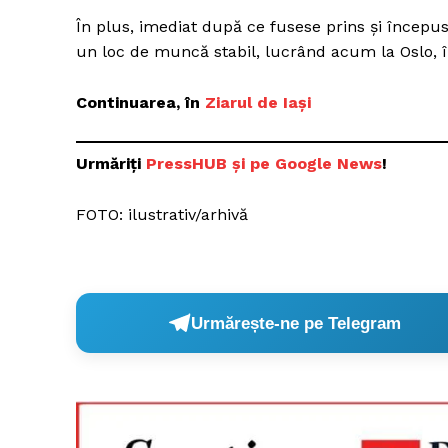
În plus, imediat după ce fusese prins şi începus
un loc de muncă stabil, lucrând acum la Oslo, î
Continuarea, în
Ziarul de Iași
Urmăriți
P
ressHUB și pe Google News
!
FOTO: ilustrativ/arhivă
Urmărește-ne pe Telegram