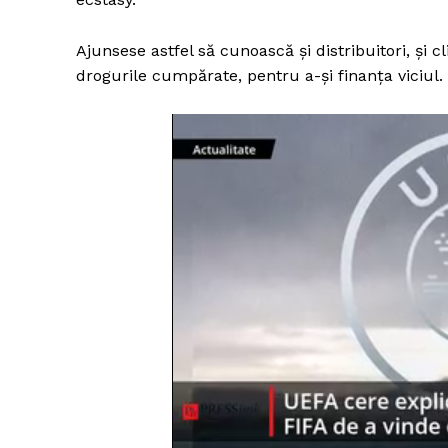
Ajunsese astfel să cunoască şi distribuitori, şi c
drogurile cumpărate, pentru a-şi finanţa viciul.