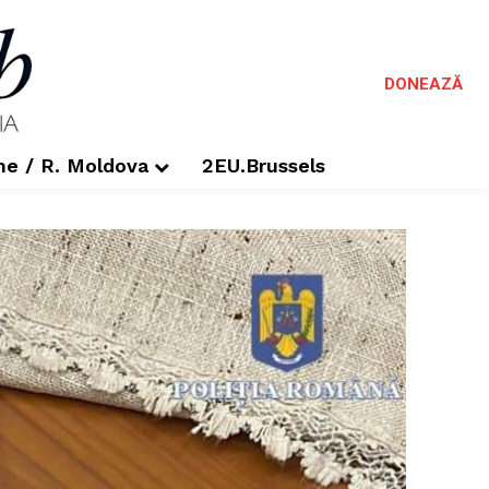
DONEAZĂ
me / R. Moldova
2EU.Brussels