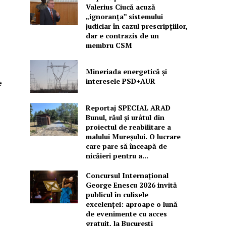
Valerius Ciucă acuză
„ignoranța” sistemului
judiciar în cazul prescripțiilor,
dar e contrazis de un
membru CSM
Mineriada energetică și
interesele PSD+AUR
e
Reportaj SPECIAL ARAD
Bunul, răul și urâtul din
proiectul de reabilitare a
malului Mureșului. O lucrare
care pare să înceapă de
nicăieri pentru a...
Concursul Internațional
George Enescu 2026 invită
publicul în culisele
excelenței: aproape o lună
de evenimente cu acces
gratuit, la București