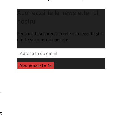
Abonează-te la newsletter-ul
nostru
Pentru a fi la curent cu cele mai recente știri,
oferte și anunțuri speciale.
Abonează-te
e
t