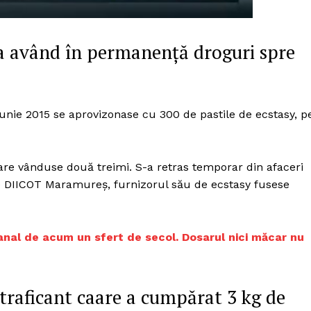
Proiecte editoriale
Rețea
ca având în permanenţă droguri spre
Contact
iect
 HOUSE
NIA
-iunie 2015 se aprovizonase cu 300 de pastile de ecstasy, p
re vânduse două treimi. S-a retras temporar din afaceri
e DIICOT Maramureş, furnizorul său de ecstasy fusese
anal de acum un sfert de secol. Dosarul nici măcar nu
traficant caare a cumpărat 3 kg de