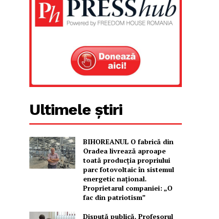
Ultimele știri
BIHOREANUL O fabrică din
Oradea livrează aproape
toată producția propriului
parc fotovoltaic în sistemul
energetic național.
Proprietarul companiei: „O
fac din patriotism”
Dispută publică. Profesorul