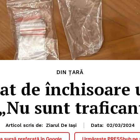
DIN ȚARĂ
t de închisoare 
„Nu sunt trafican
Articol scris de:
Ziarul De Iași
Data:
02/03/2024
 sursă preferată în Google
Urmărește PRESShub pe