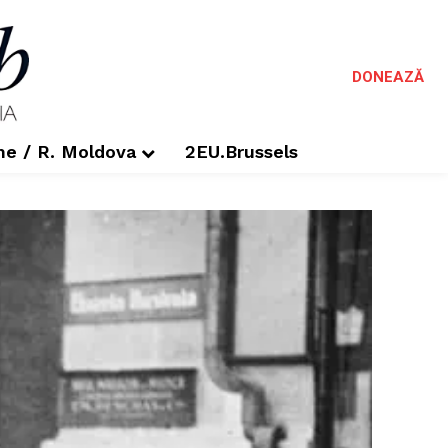
DONEAZĂ
me / R. Moldova
2EU.Brussels