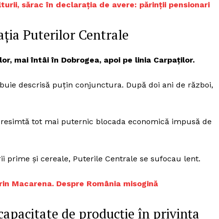
Proiecte editoriale
turii, sărac în declarația de avere: părinții pensionari
Rețea
ția Puterilor Centrale
Contact
iect
 HOUSE
, mai întâi în Dobrogea, apoi pe linia Carpaților.
NIA
ebuie descrisă puțin conjunctura. După doi ani de război,
ă resimtă tot mai puternic blocada economică impusă de
ii prime și cereale, Puterile Centrale se sufocau lent.
 prin Macarena. Despre România misogină
apacitate de producție în privința