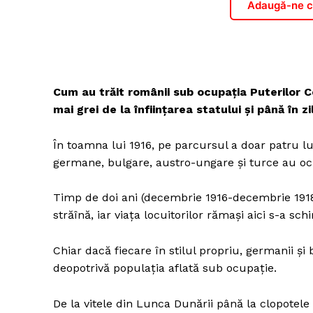
Adaugă-ne ca
Cum au trăit românii sub ocupația Puterilor Cen
mai grei de la înființarea statului și până în z
În toamna lui 1916, pe parcursul a doar patru lu
germane, bulgare, austro-ungare și turce au oc
Timp de doi ani (decembrie 1916-decembrie 1918
străînă, iar viața locuitorilor rămași aici s-a sch
Chiar dacă fiecare în stilul propriu, germanii și 
deopotrivă populația aflată sub ocupație.
De la vitele din Lunca Dunării până la clopotele