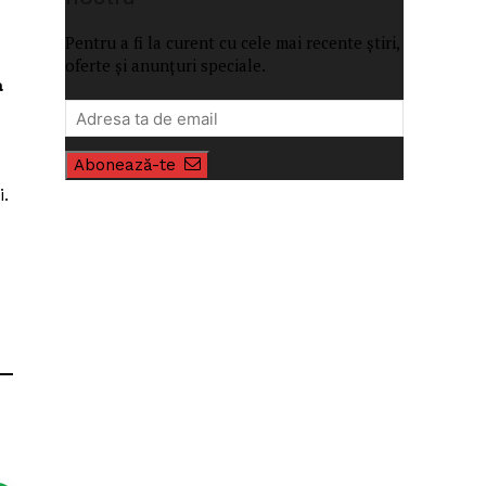
Pentru a fi la curent cu cele mai recente știri,
oferte și anunțuri speciale.
a
Abonează-te
i.