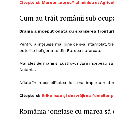
Citește și: Marele „noroc” al ministrul Agricul
Cum au trăit românii sub ocupa
Un pro
FREEDOM
Drama a început odată cu spargerea fronturilor
ROMÂ
Pentru a înțelege mai bine ce s-a întâmplat, tr
puterile beligerante din Europa sufereau.
Mai ales germanii și austro-ungarii începeau s
Antanta.
Aflate în imposibilitatea de a mai importa mater
Citește și:
Erika Isac și dezvrăjirea femeilor
România jonglase cu marea să c