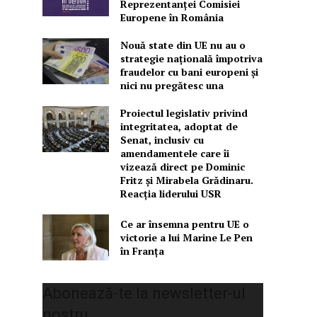
Reprezentanței Comisiei
Europene în România
Nouă state din UE nu au o
strategie națională împotriva
fraudelor cu bani europeni și
nici nu pregătesc una
Proiectul legislativ privind
integritatea, adoptat de
Senat, inclusiv cu
amendamentele care îi
vizează direct pe Dominic
Fritz și Mirabela Grădinaru.
Reacția liderului USR
Ce ar însemna pentru UE o
victorie a lui Marine Le Pen
în Franța
Abonează-te la newsletter-ul
nostru