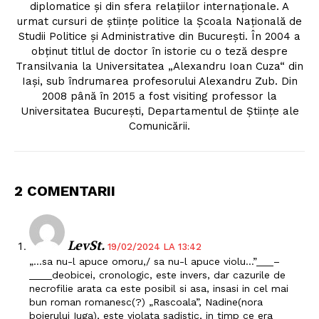
diplomatice şi din sfera relaţiilor internaţionale. A
urmat cursuri de ştiinţe politice la Şcoala Naţională de
Studii Politice şi Administrative din Bucureşti. În 2004 a
obţinut titlul de doctor în istorie cu o teză despre
Transilvania la Universitatea „Alexandru Ioan Cuza“ din
Iaşi, sub îndrumarea profesorului Alexandru Zub. Din
2008 până în 2015 a fost visiting professor la
Universitatea Bucureşti, Departamentul de Ştiinţe ale
Comunicării.
2 COMENTARII
LevSt.
19/02/2024 LA 13:42
„…sa nu-l apuce omoru,/ sa nu-l apuce violu…”___–
____deobicei, cronologic, este invers, dar cazurile de
necrofilie arata ca este posibil si asa, insasi in cel mai
bun roman romanesc(?) „Rascoala”, Nadine(nora
boierului Iuga), este violata sadistic, in timp ce era