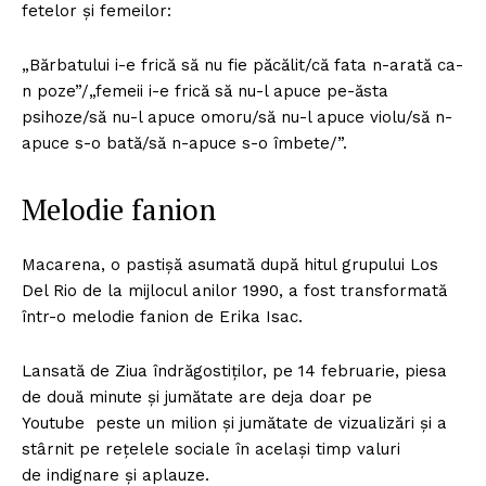
fetelor și femeilor:
„Bărbatului i-e frică să nu fie păcălit/că fata n-arată ca-
n poze”/„femeii i-e frică să nu-l apuce pe-ăsta
psihoze/să nu-l apuce omoru/să nu-l apuce violu/să n-
apuce s-o bată/să n-apuce s-o îmbete/”.
Melodie fanion
Macarena, o pastișă asumată după hitul grupului Los
Del Rio de la mijlocul anilor 1990, a fost transformată
într-o melodie fanion de Erika Isac.
Lansată de Ziua îndrăgostiților, pe 14 februarie, piesa
de două minute și jumătate are deja doar pe
Youtube peste un milion și jumătate de vizualizări și a
stârnit pe rețelele sociale în același timp valuri
de indignare și aplauze.