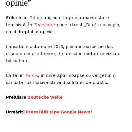
opinie”
Erika Isac, 24 de ani, nu e la prima manifestare
feministă. În
Tupeista
,
spune direct „Dacă n-ai vagin,
nu ai dreptul la opinie”.
Lansată în octombrie 2023, piesa întoarce pe dos
clișeele despre femei și le aplică în metafore vizuale
bărbaților.
La fel în
Femei
, în care apar coapse cu vergeturi și
sandale roz masive strivind soldățeii de plastic.
Preluiare
Deutsche Welle
Urmăriți
Pre
ssHUB și pe Google News
!