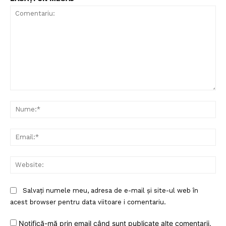
Un proiect
FREEDOM HOUSE ROMÂNIA
Comentariu:
Nu
PRESShub
Ema
Despre noi / Echipa
Proiecte editoriale
Web
Rețea
Contact
Salvați numele meu, adresa de e-mail și site-ul web în
acest browser pentru data viitoare i comentariu.
Notifică-mă prin email când sunt publicate alte comentarii.