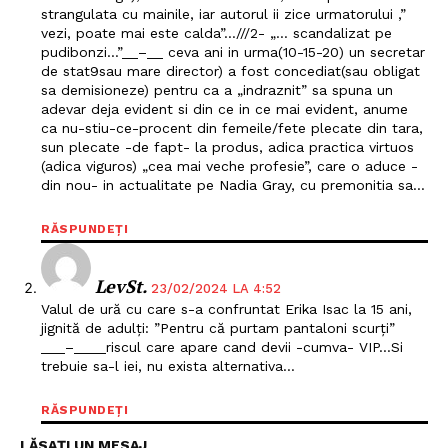
strangulata cu mainile, iar autorul ii zice urmatorului ,”
vezi, poate mai este calda”…///2- „… scandalizat pe
pudibonzi…”__–__ ceva ani in urma(10-15-20) un secretar
de stat9sau mare director) a fost concediat(sau obligat
sa demisioneze) pentru ca a „indraznit” sa spuna un
adevar deja evident si din ce in ce mai evident, anume
ca nu-stiu-ce-procent din femeile/fete plecate din tara,
sun plecate -de fapt- la produs, adica practica virtuos
(adica viguros) „cea mai veche profesie”, care o aduce -
din nou- in actualitate pe Nadia Gray, cu premonitia sa…
RĂSPUNDEȚI
LevSt.
23/02/2024 LA 4:52
Valul de ură cu care s-a confruntat Erika Isac la 15 ani,
jignită de adulți: ”Pentru că purtam pantaloni scurți”
___–____riscul care apare cand devii -cumva- VIP…Si
trebuie sa-l iei, nu exista alternativa…
RĂSPUNDEȚI
LĂSAȚI UN MESAJ