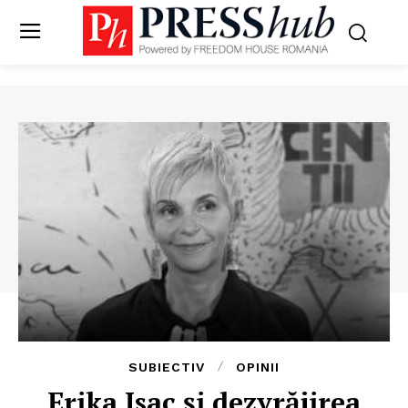
SUBIECTIV
OPINII
Erika Isac și dezvrăjirea