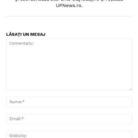
UPNews.ro.
LĂSAȚI UN MESAJ
Comentariu:
Nu
Ema
Web