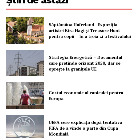
Săptămâna Haferland | Expoziţia
artistei Kira Hagi şi Treasure Hunt
pentru copii – în a treia zi a festivalului
Un proiect
FREEDOM HOUSE ROMÂNIA
Strategia Energetică – Documentul
care pretinde orizont 2050, dar se
oprește la granițele UE
PRESShub
Costul economic al caniculei pentru
Europa
Despre noi / Echipa
Proiecte editoriale
Rețea
UEFA cere explicații după tentativa
Contact
FIFA de a vinde o parte din Cupa
Mondială