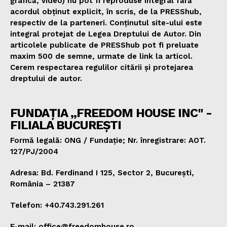
grafică, video) nu pot fi reproduse integral fără
acordul obținut explicit, în scris, de la PRESShub,
respectiv de la parteneri. Conținutul site-ului este
integral protejat de Legea Dreptului de Autor. Din
articolele publicate de PRESShub pot fi preluate
maxim 500 de semne, urmate de link la articol.
Cerem respectarea regulilor citării și protejarea
dreptului de autor.
FUNDAȚIA „FREEDOM HOUSE INC" -
FILIALA BUCUREȘTI
Formă legală: ONG / Fundație; Nr. înregistrare: AOT.
127/PJ/2004
Adresa: Bd. Ferdinand I 125, Sector 2, București,
România – 21387
Telefon: +40.743.291.261
E-mail: office@freedomhouse.ro