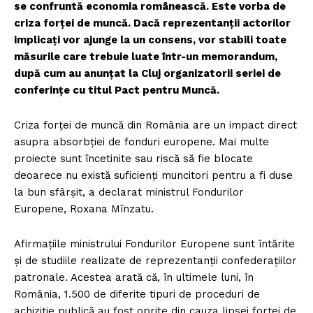
se confruntă economia românească. Este vorba de
criza forței de muncă. Dacă reprezentanții actorilor
implicați vor ajunge la un consens, vor stabili toate
măsurile care trebuie luate într-un memorandum,
după cum au anunțat la Cluj organizatorii seriei de
conferințe cu titul Pact pentru Muncă.
Criza forţei de muncă din România are un impact direct
asupra absorbţiei de fonduri europene. Mai multe
proiecte sunt încetinite sau riscă să fie blocate
deoarece nu există suficienţi muncitori pentru a fi duse
la bun sfârşit, a declarat ministrul Fondurilor
Europene, Roxana Mînzatu.
Afirmaţiile ministrului Fondurilor Europene sunt întărite
şi de studiile realizate de reprezentanţii confederaţiilor
patronale. Acestea arată că, în ultimele luni, în
România, 1.500 de diferite tipuri de proceduri de
achiziţie publică au fost oprite din cauza lipsei forţei de