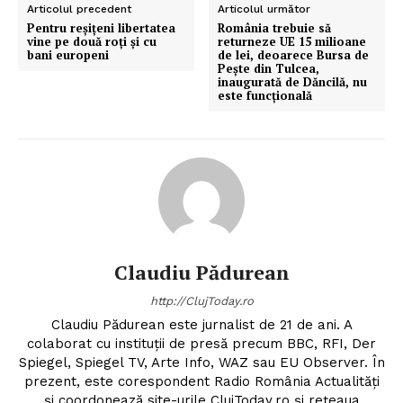
Articolul precedent
Articolul următor
Pentru reșițeni libertatea
România trebuie să
vine pe două roți și cu
returneze UE 15 milioane
bani europeni
de lei, deoarece Bursa de
Pește din Tulcea,
inaugurată de Dăncilă, nu
este funcțională
Claudiu Pădurean
http://ClujToday.ro
Claudiu Pădurean este jurnalist de 21 de ani. A
colaborat cu instituții de presă precum BBC, RFI, Der
Spiegel, Spiegel TV, Arte Info, WAZ sau EU Observer. În
prezent, este corespondent Radio România Actualități
și coordonează site-urile ClujToday.ro și rețeaua