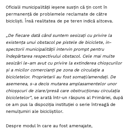
Oficialii municipalităţii ieșene susţin că țin cont în
permanență de problemele re­cla­mate de către
bicicliști. Însă realitatea de pe teren indică altceva.
„De fiecare dată când suntem sesizați cu privire la
existența unui obstacol pe pistele de biciclete, in­
spectorii municipalității intervin prompt pentru
îndepărtarea respectivului obstacol. Cele mai multe
sesizări le-am avut cu privire la extinderea chioșcurilor
și a micilor comercianți pe zona de circulație a
bicicletelor. Proprietarii au fost somați/amendați. De
asemenea, s-a decis mutarea amplasamentelor unor
chioşșcuri de ziare/presă care obstrucționau circulația
bicicletelor”
, se arată într-un răspuns al Primăriei, după
ce am pus la dispoziţia instituției o serie întreagă de
nemulțumiri ale bicicliştilor.
Despre mo­dul în care au fost amenajate,