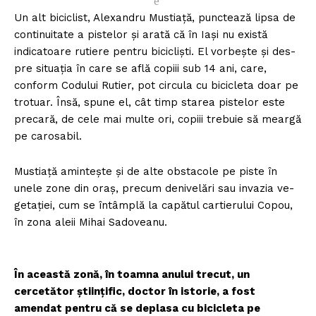
e
Un alt biciclist, Alexandru Mustiață, punctează lipsa de
continuitate a pistelor și arată că în Iași nu există
indicatoare rutiere pentru bicicliști. El vorbește și des­
pre situația în care se află copiii sub 14 ani, care,
conform Codului Rutier, pot circula cu bicicleta doar pe
trotuar. Însă, spune el, cât timp starea pistelor este
precară, de cele mai multe ori, copiii trebuie să meargă
pe carosabil.
Mustiață amintește și de alte obstacole pe piste în
une­le zone din oraș, precum denivelări sau invazia ve­
getației, cum se întâmplă la ca­pă­tul cartierului Copou,
în zona aleii Mi­hai Sadoveanu.
În această zonă, în toamna anului trecut, un
cercetător științific, doctor în istorie, a fost
amendat pentru că se deplasa cu bicicleta pe