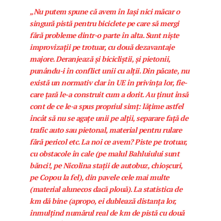
„Nu putem spune că avem în Iași nici măcar o
singură pistă pentru biciclete pe care să mergi
fără probleme dintr-o parte în alta. Sunt niște
improvizații pe trotuar, cu două dezavantaje
majore. Deranjează și bicicliștii, și pietonii,
punându-i în conflict unii cu alții. Din păcate, nu
există un normativ clar în UE în privinţa lor, fie­
care țară le-a construit cum a dorit. Au ți­nut însă
cont de ce le-a spus propriul simț: lățime astfel
încât să nu se agațe unii pe alții, separare față de
trafic auto sau pietonal, material pentru rulare
fără pericol etc. La noi ce avem? Piste pe trotuar,
cu obstacole în cale (pe malul Ba­hlu­iului sunt
bănci!, pe Nicolina stații de autobuz, chioșcuri,
pe Copou la fel), din pavele cele mai multe
(material alunecos dacă plouă). La statistica de
km dă bine (apropo, ei dublează distanța lor,
înmulțind numărul real de km de pistă cu două