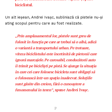
biciclistul.
Un alt ieșean, Andrei Ivașc, subliniază că pistele nu-și
ating scopul pentru care au fost realizate.
„Prin amplasamentul lor, pistele sunt greu de
folosit în funcția pe care ar trebui să o aibă, adică
o variantă a transpor­tului urban. Pe trotuare,
viteza biciclistului este încetinită de pietonii care
ignoră marcajele. Pe carosabil, conducă­torii au­to
îi trimit pe bicicliști pe pistă. Se ajunge la situația
în care cei care folosesc bicicleta sunt obligați să
o folosească într-un spațiu inadecvat. Soluțiile
sunt găsite din creion, fără o cunoaștere a
fenomenului în teren”
, spune Andrei Ivașc.
P