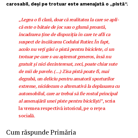
carosabil, deşi pe trotuar este amenajată o „pistă”.
„Legea o fi clară, doar că realitatea la care se apli­
că este o bătaie de joc sau o glumă proas­tă,
încadrarea ține de dispoziția în care te afli ca
suspect de încălcarea Codului Rutier. În fapt,
acolo nu veți găsi o pistă pentru biciclete, ci un
trotuar pe care s-au așternut generos, însă nu
gratuit și nici dezinteresat, zeci, poate chiar sute
de mii de pavele. (…) Zisa pistă poate fi, mai
degrabă, un deliciu pentru amatorii sporturilor
extreme, nicidecum o alternativă la deplasarea cu
automobilul, care ar trebui să fie rostul principal
al amenajării unei piste pentru bicicliști”
, scria
la vremea respectivă istoricul, pe o reţea
socială.
Cum răspunde Primăria