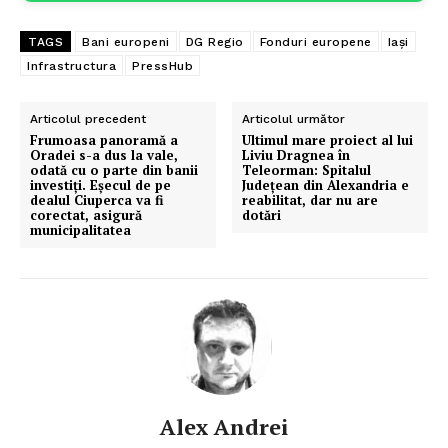
TAGS
Bani europeni
DG Regio
Fonduri europene
Iași
Infrastructura
PressHub
Articolul precedent
Articolul următor
Frumoasa panoramă a
Ultimul mare proiect al lui
Oradei s-a dus la vale,
Liviu Dragnea în
odată cu o parte din banii
Teleorman: Spitalul
investiți. Eșecul de pe
Județean din Alexandria e
dealul Ciuperca va fi
reabilitat, dar nu are
corectat, asigură
dotări
municipalitatea
Alex Andrei