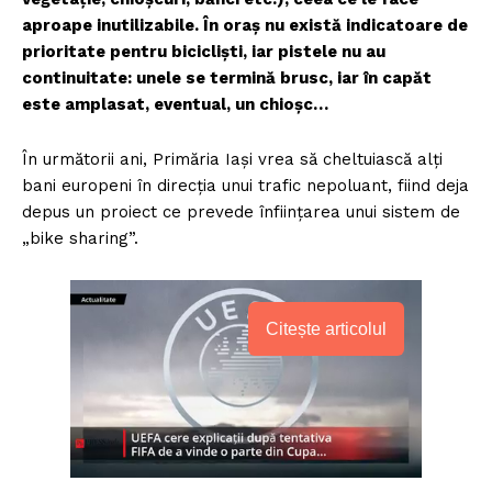
aproape inutilizabi­le. În oraș nu există indicatoare de
prioritate pentru bicicliști, iar pistele nu au
continuitate: unele se termină brusc, iar în ca­păt
este amplasat, eventual, un chioșc…
În următorii ani, Primăria Iași vrea să cheltuiască alți
bani europeni în direcția unui trafic nepoluant, fiind deja
depus un proiect ce prevede înfiin­țarea unui sistem de
„bike sharing”.
Citește articolul