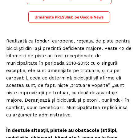
Urmărește PRESShub pe Google News
Realizată cu fonduri europene, rețeaua de piste pentru
bicicliști din Iași prezintă deficiențe majore. Peste 42 de
kilometri de piste au fost recepționate de
municipalitate în perioada 2010-2015; cu o singură
excepție, ele sunt amenajate pe trotuare, și nu pe
carosabil, ceea ce determină bicicliștii să afirme că
acestea sunt, de fapt, niște „trotuare vopsite”. „Sunt
niște improvizații pe trotuar, cu două dezavantaje
majore. Deranjează și bicicliștii, și pietonii, punându-i în
conflict”, spun beneficiarii. Municipalitatea replică însă
cu argumente administrative.
În destule situații, pistele au obstacole (stâlpi,
vegetație, chioșcuri, bănci etc.), ceea ce le face