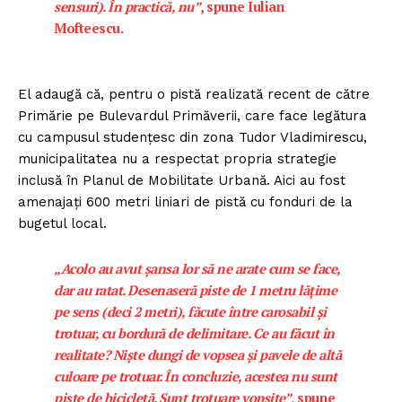
sensuri). În practică, nu”
, spune Iuli­an
Mofteescu.
El adaugă că, pentru o pistă realizată recent de către
Primărie pe Bulevardul Primăverii, care face legătura
cu campusul studențesc din zona Tudor Vladi­mirescu,
municipalitatea nu a respectat propria strategie
inclusă în Planul de Mobilitate Urbană. Aici au fost
amenajați 600 metri liniari de pistă cu fonduri de la
bugetul local.
„Acolo au avut șansa lor să ne arate cum se face,
dar au ratat. Desenaseră piste de 1 metru lăţime
pe sens (deci 2 metri), făcute între carosabil și
trotuar, cu bordură de delimitare. Ce au făcut în
realitate? Niște dungi de vopsea și pavele de altă
culoare pe trotuar. În concluzie, acestea nu sunt
piste de bicicletă. Sunt trotuare vopsite”
, spune