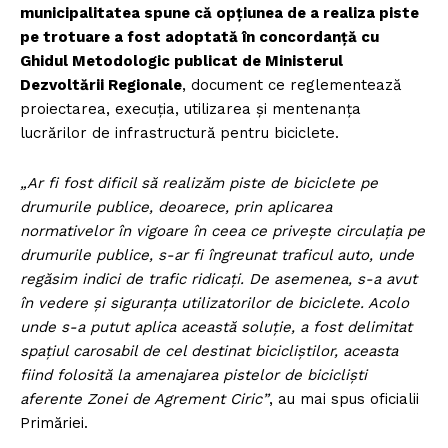
municipalitatea spune că opțiunea de a realiza piste
pe trotuare a fost adoptată în concordanță cu
Ghidul Metodologic publicat de Ministerul
Dezvoltării Regionale
, document ce reglementează
proiectarea, exe­cuția, utilizarea și mentenanța
lucrărilor de infrastructură pentru biciclete.
„Ar fi fost dificil să realizăm piste de biciclete pe
drumurile publice, deoarece, prin aplicarea
normativelor în vigoare în ceea ce privește circulația pe
drumurile publice, s-ar fi îngreunat traficul auto, unde
regăsim indici de trafic ridicați. De asemenea, s-a avut
în vedere și siguranța utilizatorilor de biciclete. Acolo
unde s-a putut aplica această soluție, a fost delimitat
spațiul carosabil de cel destinat bicicliștilor, aceasta
fiind folosită la amenajarea pistelor de bicicliști
aferente Zonei de Agrement Ciric”
, au mai spus oficialii
Primăriei.