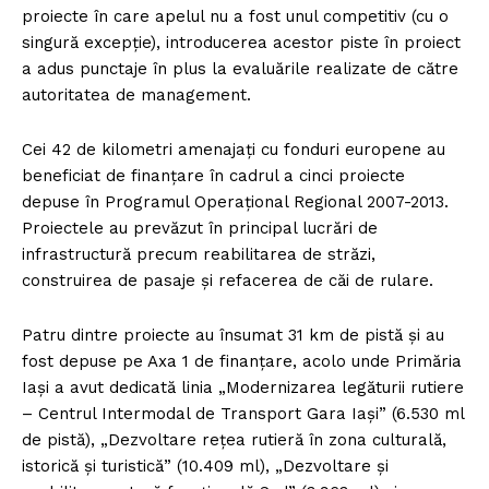
proiecte în care apelul nu a fost unul competitiv (cu o
singură excepție), introducerea acestor piste în proiect
a adus punctaje în plus la eva­luările realizate de către
autoritatea de ma­nagement.
Cei 42 de kilometri amenajați cu fonduri europene au
beneficiat de finanțare în cadrul a cinci proiecte
depuse în Pro­gramul Operațional Regional 2007-2013.
Proiectele au prevăzut în principal lucrări de
infrastructură precum reabilitarea de străzi,
construirea de pasaje și refacerea de căi de rulare.
Patru dintre proiecte au însumat 31 km de pistă și au
fost depuse pe Axa 1 de finanțare, acolo unde Primăria
Iași a avut dedicată linia „Modernizarea legăturii rutiere
– Centrul Intermodal de Transport Gara Iași” (6.530 ml
de pistă), „Dezvoltare rețea rutieră în zona culturală,
istorică și turistică” (10.409 ml), „Dezvol­tare și