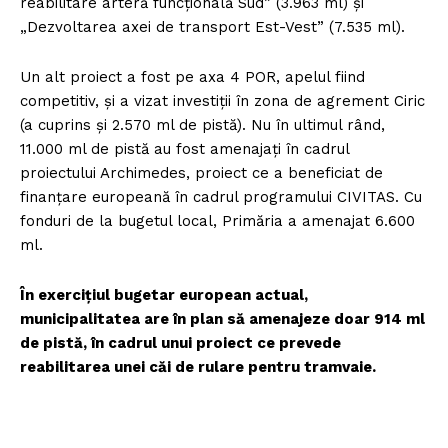
reabilitare arteră funcțională Sud” (3.963 ml) și
„Dezvoltarea axei de transport Est-Vest” (7.535 ml).
Un alt proiect a fost pe axa 4 POR, apelul fiind
competitiv, și a vizat investiții în zona de agrement Ciric
(a cuprins și 2.570 ml de pistă). Nu în ultimul rând,
11.000 ml de pistă au fost amenajați în cadrul
proiectului Archi­medes, proiect ce a beneficiat de
finanțare europeană în cadrul programului CIVITAS. Cu
fonduri de la bugetul local, Pri­măria a amenajat 6.600
ml.
În exercițiul bugetar european actual,
municipalitatea are în plan să amenajeze doar 914 ml
de pistă, în cadrul unui proiect ce prevede
reabilitarea unei căi de rulare pentru tramvaie.
Un proiect