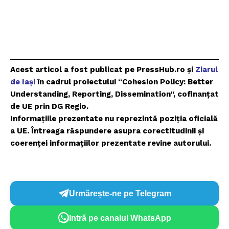
FREEDOM HOUSE ROMÂNIA
PRESShub
Acest articol a fost publicat pe PressHub.ro și
Ziarul
de Iași
în cadrul proiectului “Cohesion Policy: Better
Despre noi / Echipa
Understanding, Reporting, Dissemination”, cofinanțat
Proiecte editoriale
de UE prin DG Regio.
Informațiile prezentate nu reprezintă poziția oficială
Rețea
a UE. Întreaga răspundere asupra corectitudinii și
Contact
coerenței informațiilor prezentate revine autorului.
Urmărește-ne pe Telegram
Intră pe canalul WhatsApp