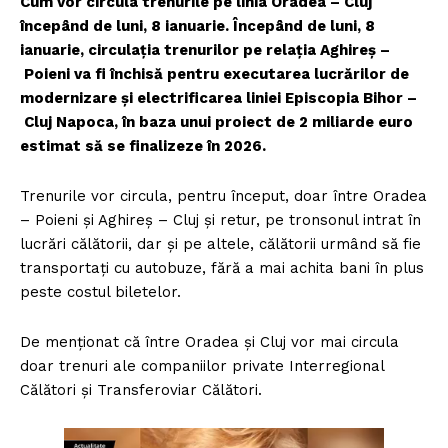
Cum vor circula trenurile pe linia Oradea – Cluj
începând de luni, 8 ianuarie. Începând de luni, 8
ianuarie, circulația trenurilor pe relația Aghireș –
Poieni va fi închisă pentru executarea lucrărilor de
modernizare și electrificarea liniei Episcopia Bihor –
Cluj Napoca, în baza unui proiect de 2 miliarde euro
estimat să se finalizeze în 2026.
Trenurile vor circula, pentru început, doar între Oradea
– Poieni și Aghireș – Cluj și retur, pe tronsonul intrat în
lucrări călătorii, dar și pe altele, călătorii urmând să fie
transportați cu autobuze, fără a mai achita bani în plus
peste costul biletelor.
De menționat că între Oradea și Cluj vor mai circula
doar trenuri ale companiilor private Interregional
Călători și Transferoviar Călători.