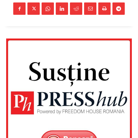
Un proiect
FREEDOM HOUSE ROMÂNIA
PRESShub
Despre noi / Echipa