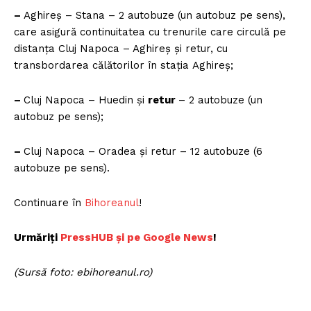
–
Aghireș – Stana – 2 autobuze (un autobuz pe sens),
care asigură continuitatea cu trenurile care circulă pe
distanța Cluj Napoca – Aghireș și retur, cu
transbordarea călătorilor în stația Aghireș;
–
Cluj Napoca – Huedin și
retur
– 2 autobuze (un
autobuz pe sens);
–
Cluj Napoca – Oradea și retur – 12 autobuze (6
autobuze pe sens).
Continuare în
Bihoreanul
!
Urmăriți
PressHUB și pe Goog
le News
!
(Sursă foto: ebihoreanul.ro)