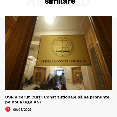
RELATED
similare
USR a cerut Curții Constituționale să se pronunțe
pe noua lege ANI
06/08/2026