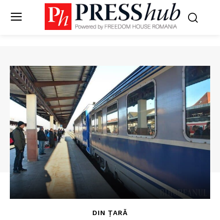
DIN ȚARĂ