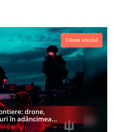
Citește articolul
PRESShub
Despre noi / Echipa