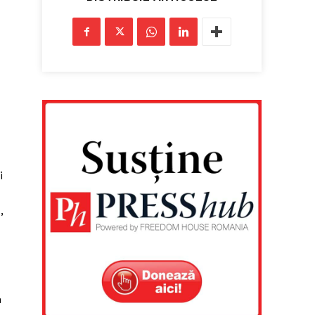
i
,
n