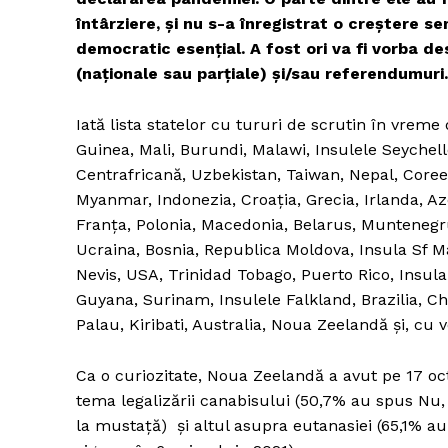
întârziere, și nu s-a înregistrat o creștere se
democratic esențial. A fost ori va fi vorba de
(naționale sau parțiale) și/sau referendumuri.
Iată lista statelor cu tururi de scrutin în vrem
Guinea, Mali, Burundi, Malawi, Insulele Seychell
Centrafricană, Uzbekistan, Taiwan, Nepal, Coreea
Myanmar, Indonezia, Croația, Grecia, Irlanda, Az
Franța, Polonia, Macedonia, Belarus, Muntenegru, 
Ucraina, Bosnia, Republica Moldova, Insula Sf Ma
Nevis, USA, Trinidad Tobago, Puerto Rico, Insula
Guyana, Surinam, Insulele Falkland, Brazilia, Chil
Palau, Kiribati, Australia, Noua Zeelandă și, cu 
Ca o curiozitate, Noua Zeelandă a avut pe 17 o
tema legalizării canabisului (50,7% au spus Nu, 
la mustață) și altul asupra eutanasiei (65,1% a