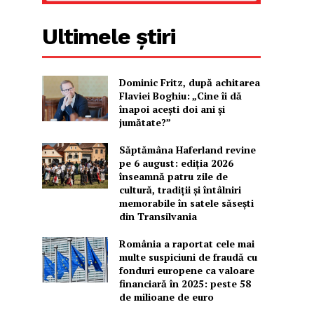
Ultimele știri
Dominic Fritz, după achitarea
Flaviei Boghiu: „Cine îi dă
înapoi aceşti doi ani şi
jumătate?”
Săptămâna Haferland revine
pe 6 august: ediția 2026
înseamnă patru zile de
cultură, tradiții și întâlniri
memorabile în satele săsești
din Transilvania
România a raportat cele mai
multe suspiciuni de fraudă cu
fonduri europene ca valoare
financiară în 2025: peste 58
de milioane de euro