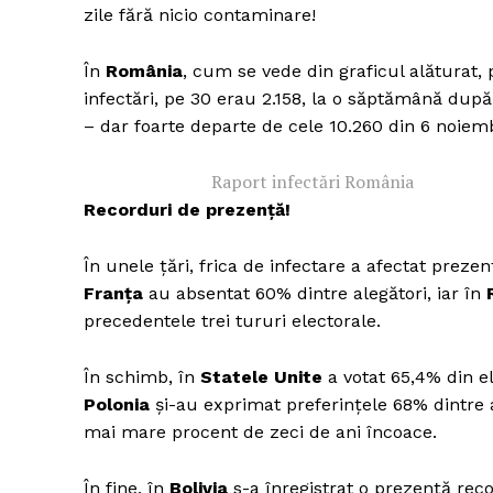
zile fără nicio contaminare!
În
România
, cum se vede din graficul alăturat, 
infectări, pe 30 erau 2.158, la o săptămână după
– dar foarte departe de cele 10.260 din 6 noiem
Raport infectări România
Recorduri de prezență!
În unele țări, frica de infectare a afectat prezen
Franța
au absentat 60% dintre alegători, iar în
precedentele trei tururi electorale.
În schimb, în
Statele Unite
a votat 65,4% din el
Polonia
și-au exprimat preferințele 68% dintre a
mai mare procent de zeci de ani încoace.
În fine, în
Bolivia
s-a înregistrat o prezență recor