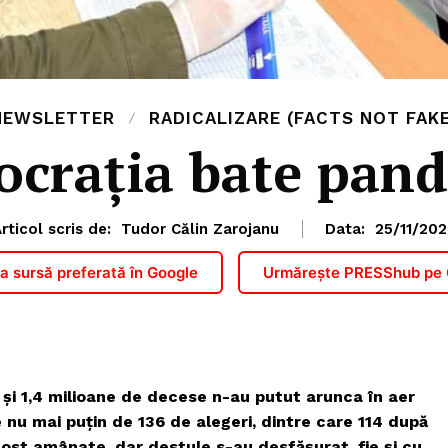
NEWSLETTER
RADICALIZARE (FACTS NOT FAKE
crația bate pan
rticol scris de:
Tudor Călin Zarojanu
Data:
25/11/20
 sursă preferată în Google
Urmărește PRESShub pe
l și 1,4 milioane de decese n-au putut arunca în aer
nu mai puțin de 136 de alegeri, dintre care 114 după
fost amânate, dar destule s-au desfășurat, fie și cu