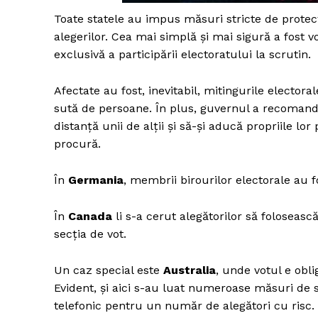
Toate statele au impus măsuri stricte de protec
alegerilor. Cea mai simplă și mai sigură a fost v
exclusivă a participării electoratului la scrutin.
Un pro
FREEDOM
Afectate au fost, inevitabil, mitingurile electoral
ROMÂ
sută de persoane. În plus, guvernul a recomandat
distanță unii de alții și să-și aducă propriile lo
procură.
În
Germania
, membrii birourilor electorale au f
În
Canada
li s-a cerut alegătorilor să folosească
secția de vot.
Un caz special este
Australia
, unde votul e obli
Evident, și aici s-au luat numeroase măsuri de s
telefonic pentru un număr de alegători cu risc.