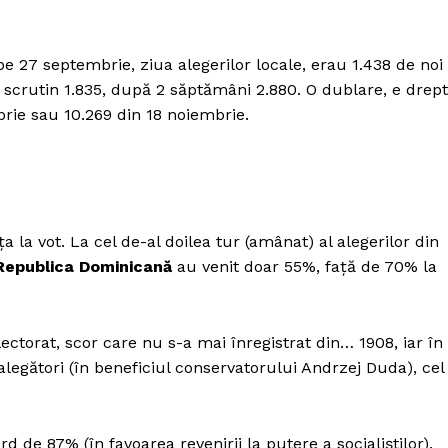
pe 27 septembrie, ziua alegerilor locale, erau 1.438 de noi
 scrutin 1.835, după 2 săptămâni 2.880. O dublare, e drept
brie sau 10.269 din 18 noiembrie.
ța la vot. La cel de-al doilea tur (amânat) al alegerilor din
Republica Dominicană
au venit doar 55%, față de 70% la
ectorat, scor care nu s-a mai înregistrat din… 1908, iar în
legători (în beneficiul conservatorului Andrzej Duda), cel
d de 87% (în favoarea revenirii la putere a socialiștilor).