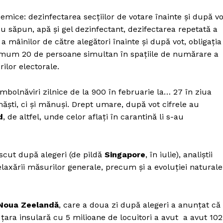
mice: dezinfectarea secțiilor de votare înainte și după vo
u săpun, apă și gel dezinfectant, dezifectarea repetată a
a mâinilor de către alegători înainte și după vot, obligaţia
imum 20 de persoane simultan în spaţiile de numărare a
ilor electorale.
olnăviri zilnice de la 900 în februarie la… 27 în ziua
măști, ci și mănuși. Drept umare, după vot cifrele au
d
, de altfel, unde celor aflați în carantină li s-au
escut după alegeri (de pildă
Singapore
, în iulie), analiștii
elaxării măsurilor generale, precum și a evoluției naturale
Noua Zeelandă
, care a doua zi după alegeri a anunțat că
 țara insulară cu 5 milioane de locuitori a avut a avut 102