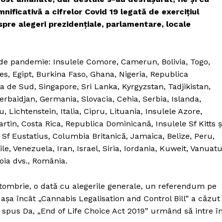
mnificativă a cifrelor Covid 19 legată de exercițiul
spre alegeri prezidențiale, parlamentare, locale
e de pandemie: Insulele Comore, Camerun, Bolivia, Togo,
es, Egipt, Burkina Faso, Ghana, Nigeria, Republica
 de Sud, Singapore, Sri Lanka, Kyrgyzstan, Tadjikistan,
erbaidjan, Germania, Slovacia, Cehia, Serbia, Islanda,
Lichtenstein, Italia, Cipru, Lituania, Insulele Azore,
rtin, Costa Rica, Republica Dominicană, Insulele Sf Kitts ș
 Sf Eustatius, Columbia Britanică, Jamaica, Belize, Peru,
e, Venezuela, Iran, Israel, Siria, Iordania, Kuweit, Vanuatu
voia dvs., România.
ctombrie, o dată cu alegerile generale, un referendum pe
așa încât „Cannabis Legalisation and Control Bill” a căzut
u spus Da, „End of Life Choice Act 2019” urmând să intre î