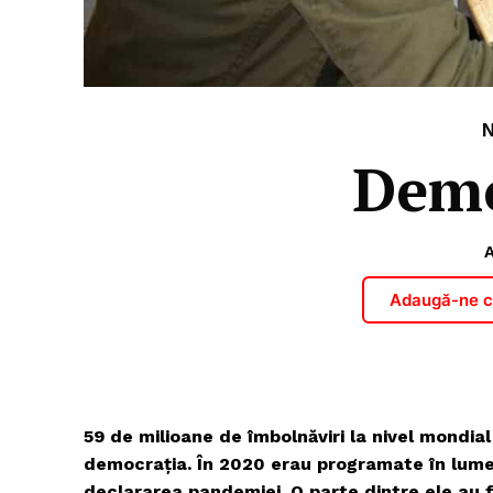
Demo
A
Adaugă-ne ca
59 de milioane de îmbolnăviri la nivel mondia
democrația. În 2020 erau programate în lume 
declararea pandemiei. O parte dintre ele au 