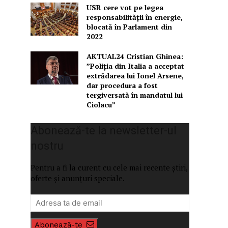
USR cere vot pe legea
responsabilității în energie,
blocată în Parlament din
2022
AKTUAL24 Cristian Ghinea:
”Poliția din Italia a acceptat
extrădarea lui Ionel Arsene,
dar procedura a fost
tergiversată în mandatul lui
Ciolacu”
Abonează-te la newsletter-ul
nostru
Pentru a fi la curent cu cele mai recente știri,
oferte și anunțuri speciale.
Abonează-te