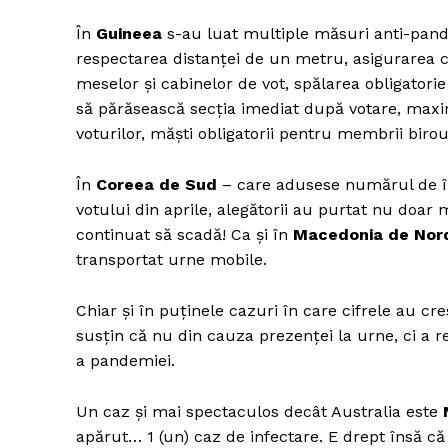
În
Guineea
s-au luat multiple măsuri anti-pande
respectarea distanței de un metru, asigurarea c
meselor și cabinelor de vot, spălarea obligatorie 
să părăsească secţia imediat după votare, max
voturilor, măști obligatorii pentru membrii birour
În
Coreea de Sud
– care adusese numărul de îmb
votului din aprile, alegătorii au purtat nu doar 
continuat să scadă! Ca și în
Macedonia de Nor
transportat urne mobile.
Chiar și în puținele cazuri în care cifrele au cr
susțin că nu din cauza prezenței la urne, ci a r
a pandemiei.
Un caz și mai spectaculos decât Australia este
apărut… 1 (un) caz de infectare. E drept însă că