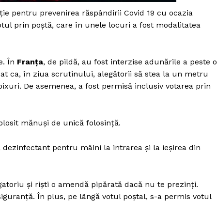
Proiecte editoriale
ție pentru prevenirea răspândirii Covid 19 cu ocazia
Rețea
otul prin poștă, care în unele locuri a fost modalitatea
Contact
iect
 HOUSE
e. În
Franța
, de pildă, au fost interzise adunările a peste o
NIA
 ca, în ziua scrutinului, alegătorii să stea la un metru
r pixuri. De asemenea, a fost permisă inclusiv votarea prin
olosit mănuși de unică folosință.
 dezinfectant pentru mâini la intrarea și la ieșirea din
gatoriu și riști o amendă pipărată dacă nu te prezinți.
iguranță. În plus, pe lângă votul poștal, s-a permis votul