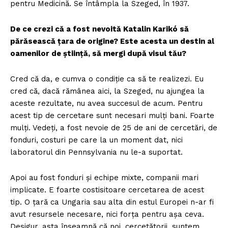
pentru Medicină. Se întâmpla la Szeged, în 1937.
De ce crezi că a fost nevoită Katalin Karikó să
părăsească țara de origine? Este acesta un destin al
oamenilor de știință, să mergi după visul tău?
Cred că da, e cumva o condiție ca să te realizezi. Eu
cred că, dacă rămânea aici, la Szeged, nu ajungea la
aceste rezultate, nu avea succesul de acum. Pentru
acest tip de cercetare sunt necesari mulți bani. Foarte
mulți. Vedeți, a fost nevoie de 25 de ani de cercetări, de
fonduri, costuri pe care la un moment dat, nici
laboratorul din Pennsylvania nu le-a suportat.
Apoi au fost fonduri și echipe mixte, companii mari
implicate. E foarte costisitoare cercetarea de acest
tip. O țară ca Ungaria sau alta din estul Europei n-ar fi
avut resursele necesare, nici forța pentru așa ceva.
Desigur, asta înseamnă că noi, cercetătorii, suntem