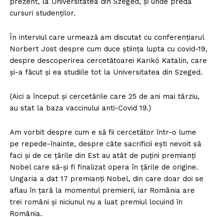
prezent, la Universitatea din Szeged, și unde predă
cursuri studenților.
În interviul care urmează am discutat cu conferențiarul
Norbert Jost despre cum duce știința lupta cu covid-19,
despre descoperirea cercetătoarei Karikó Katalin, care
și-a făcut și ea studiile tot la Universitatea din Szeged.
(Aici a început și cercetările care 25 de ani mai târziu,
au stat la baza vaccinului anti-Covid 19.)
Am vorbit despre cum e să fii cercetător într-o lume
pe repede-înainte, despre câte sacrificii ești nevoit să
faci și de ce țările din Est au atât de puțini premianți
Nobel care să-și fi finalizat opera în țările de origine.
Ungaria a dat 17 premianți Nobel, din care doar doi se
aflau în țară la momentul premierii, iar România are
trei români și niciunul nu a luat premiul locuind în
România.