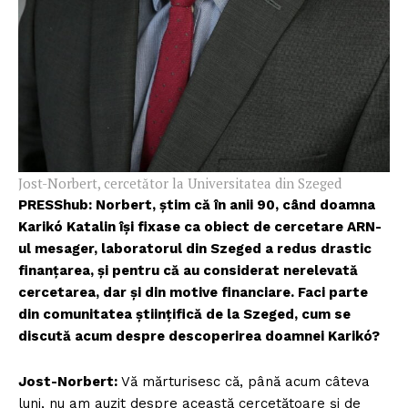
Jost-Norbert, cercetător la Universitatea din Szeged
PRESShub: Norbert, știm că în anii 90, când doamna
Karikó Katalin își fixase ca obiect de cercetare ARN-
ul mesager, laboratorul din Szeged a redus drastic
finanțarea, și pentru că au considerat nerelevată
cercetarea, dar și din motive financiare. Faci parte
din comunitatea științifică de la Szeged, cum se
discută acum despre descoperirea doamnei Karikó?
Jost-Norbert:
Vă mărturisesc că, până acum câteva
luni, nu am auzit despre această cercetătoare și de