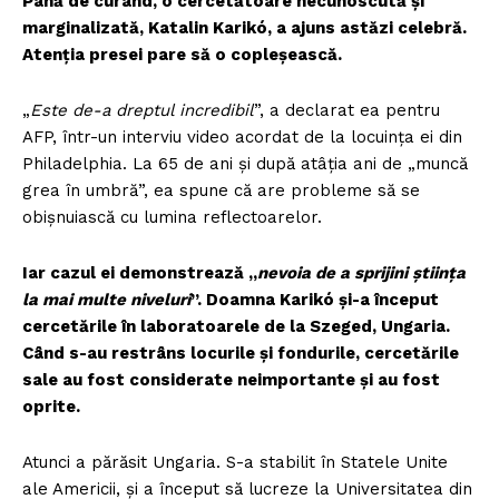
Până de curând, o cercetătoare necunoscută și
marginalizată, Katalin Karikó, a ajuns astăzi celebră.
Atenția presei pare să o copleșească.
„
Este de-a dreptul incredibil
”, a declarat ea pentru
AFP, într-un interviu video acordat de la locuința ei din
Philadelphia. La 65 de ani și după atâția ani de „muncă
grea în umbră”, ea spune că are probleme să se
obișnuiască cu lumina reflectoarelor.
Iar cazul ei demonstrează „
nevoia de a sprijini știința
la mai multe niveluri
”. Doamna Karikó și-a început
cercetările în laboratoarele de la Szeged, Ungaria.
Când s-au restrâns locurile și fondurile, cercetările
sale au fost considerate neimportante și au fost
oprite.
Atunci a părăsit Ungaria. S-a stabilit în Statele Unite
ale Americii, și a început să lucreze la Universitatea din
Un proiect