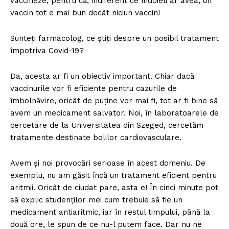
vaccineze, pentru că, indiferent ce îndoieli ar avea, un
vaccin tot e mai bun decât niciun vaccin!
Sunteți farmacolog, ce știți despre un posibil tratament
împotriva Covid-19?
Da, acesta ar fi un obiectiv important. Chiar dacă
vaccinurile vor fi eficiente pentru cazurile de
îmbolnăvire, oricât de puține vor mai fi, tot ar fi bine să
avem un medicament salvator. Noi, în laboratoarele de
cercetare de la Universitatea din Szeged, cercetăm
tratamente destinate bolilor cardiovasculare.
Avem și noi provocări serioase în acest domeniu. De
exemplu, nu am găsit încă un tratament eficient pentru
aritmii. Oricât de ciudat pare, asta e! În cinci minute pot
să explic studenților mei cum trebuie să fie un
medicament antiaritmic, iar în restul timpului, până la
două ore, le spun de ce nu-l putem face. Dar nu ne