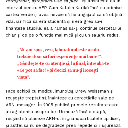
retrogradat, așteptându-se să plec
”, își amintește ea în
interviul pentru AFP. Cum Katalin Karikó încă nu primise
cartea verde și avea nevoie să fie angajată ca să obțină
viza, iar fiica sa era studentă și îi era greu să-i
finanțeze studiile, ea a rămas să-și continue cercetările
chiar și de pe o funcție mai mică și cu un salariu redus.
„Mi-am spus, vezi, laboratorul este acolo,
trebuie doar să faci experiențe mai bune!”.
„Gândește-te cu atenție și, la final, întreabă-te:
«Ce pot să fac?» Și decizi să nu-ți irosești
viața”.
Face echipă cu medicul imunolog Drew Weissman și
reușește treptat să înainteze cu cercetările sale pe
ARN-mesager. În 2005 publică primele rezultate care
atrag atenția asupra lor. Urmează încă o etapă,
reușind să plaseze ARN-ul în „nanoparticulele lipidice”,
și astfel să nu se degradeze prea repede și îi ușurează