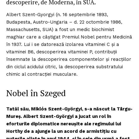
descoperire, de Moderna, în SUA.
Albert Szent-Gyorgyi (n. 16 septembrie 1893,
Budapesta, Austro-Ungaria – d. 22 octombrie 1986,
Massachusetts, SUA) a fost un medic biochimist
maghiar care a câștigat Premiul Nobel pentru Medicină
în 1937. Lui i se datorează izolarea vitaminei C și a
vitaminei B6, descoperirea vitaminei P, contribuții
însemnate la descoperirea componentelor și reacțiilor
din ciclul acidului citric, la descoperirea substratului
chimic al contracției musculare.
Nobel în Szeged
Tatăl său, Miklós Szent-Györgyi, s-a născut la Târgu-
Mureș. Albert Szent-Györgyi a jucat un rol în
eforturile diplomatice nereușite ale regimului lui
Horthy de a ajunge la un acord de armistițiu cu
puterile aliate în anul 1944, și în cele din urmă a fost