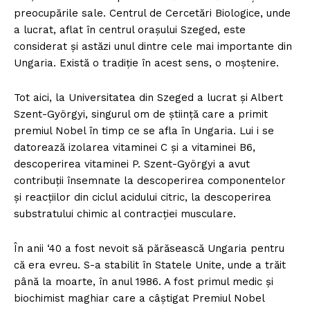
preocupările sale. Centrul de Cercetări Biologice, unde
a lucrat, aflat în centrul orașului Szeged, este
considerat și astăzi unul dintre cele mai importante din
Ungaria. Există o tradiție în acest sens, o moștenire.
Tot aici, la Universitatea din Szeged a lucrat și Albert
Szent-Györgyi, singurul om de știință care a primit
premiul Nobel în timp ce se afla în Ungaria. Lui i se
datorează izolarea vitaminei C și a vitaminei B6,
descoperirea vitaminei P. Szent-Györgyi a avut
contribuții însemnate la descoperirea componentelor
și reacțiilor din ciclul acidului citric, la descoperirea
substratului chimic al contracției musculare.
În anii ‘40 a fost nevoit să părăsească Ungaria pentru
că era evreu. S-a stabilit în Statele Unite, unde a trăit
până la moarte, în anul 1986. A fost primul medic și
biochimist maghiar care a câștigat Premiul Nobel