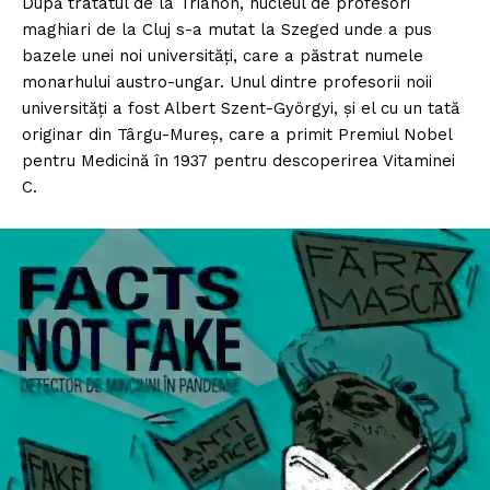
După tratatul de la Trianon, nucleul de profesori
maghiari de la Cluj s-a mutat la Szeged unde a pus
bazele unei noi universități, care a păstrat numele
monarhului austro-ungar. Unul dintre profesorii noii
universități a fost Albert Szent-Györgyi, și el cu un tată
originar din Târgu-Mureș, care a primit Premiul Nobel
pentru Medicină în 1937 pentru descoperirea Vitaminei
C.