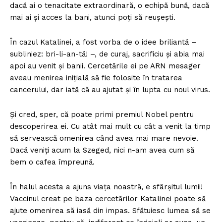
dacă ai o tenacitate extraordinară, o echipă bună, dacă
mai ai și acces la bani, atunci poți să reușești.
În cazul Katalinei, a fost vorba de o idee briliantă –
subliniez: bri-li-an-tă! –, de curaj, sacrificiu și abia mai
apoi au venit și banii. Cercetările ei pe ARN mesager
aveau menirea inițială să fie folosite în tratarea
cancerului, dar iată că au ajutat și în lupta cu noul virus.
Și cred, sper, că poate primi premiul Nobel pentru
descoperirea ei. Cu atât mai mult cu cât a venit la timp
să servească omenirea când avea mai mare nevoie.
Dacă veniți acum la Szeged, nici n-am avea cum să
bem o cafea împreună.
În halul acesta a ajuns viața noastră, e sfârșitul lumii!
Vaccinul creat pe baza cercetărilor Katalinei poate să
ajute omenirea să iasă din impas. Sfătuiesc lumea să se