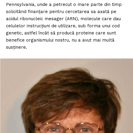
Pennsylvania, unde a petrecut o mare parte din timp
FREEDOM HOUSE ROMÂNIA
solicitând finanțare pentru cercetarea sa axată pe
acidul ribonucleic mesager (ARN), molecule care dau
celulelor instrucțiuni de utilizare, sub forma unui cod
genetic, astfel încât să producă proteine care sunt
PRESShub
benefice organismului nostru, nu a avut mai multă
susținere.
Despre noi / Echipa
Proiecte editoriale
Rețea
Contact