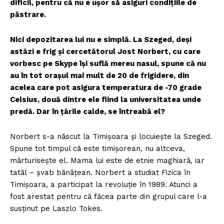
dificil, pentru că nu e ușor să asiguri condițiile de
păstrare.
Nici depozitarea lui nu e simplă. La Szeged, deși
astăzi e frig și cercetătorul Jost Norbert, cu care
vorbesc pe Skype își suflă mereu nasul, spune că nu
au în tot orașul mai mult de 20 de frigidere, din
acelea care pot asigura temperatura de -70 grade
Celsius, două dintre ele fiind la universitatea unde
predă. Dar în țările calde, se întreabă el?
Norbert s-a născut la Timișoara și locuiește la Szeged.
Spune tot timpul că este timișorean, nu altceva,
mărturisește el. Mama lui este de etnie maghiară, iar
tatăl – șvab bănățean. Norbert a studiat Fizica în
Timișoara, a participat la revoluție în 1989. Atunci a
fost arestat pentru că făcea parte din grupul care l-a
susținut pe Laszlo Tokes.