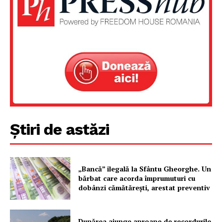
Știri de astăzi
„Bancă” ilegală la Sfântu Gheorghe. Un
bărbat care acorda împrumuturi cu
dobânzi cămătărești, arestat preventiv
Dunărea ajunge aproape de recordurile