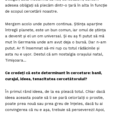
adesea obligați să plecăm dintr-o țară în alta în funcție
de scopul cercetării noastre.
Mergem acolo unde putem continua. Știința aparține
întregii planete, este un bun comun, iar omul de știința
a devenit și el un om universal. Și eu aș fi putut să mă
mut în Germania unde am avut deja o bursă. Dar n-am
putut. Ar fi însemnat să-mi rup cu totul rădăcinile și
asta nu e ușor. Destul că am nostalgia orașului natal,
Timișoara…
Ce credeți că este determinant în cercetare: banii,
curajul, ideea, tenacitatea cercetătorului?
În primul rând ideea, de la ea pleacă totul. Chiar dacă
ideea aceasta poate să li se pară celorlalți o prostie,
poate prea nouă sau prea greu de înțeles, dacă tu ai
convingerea că nu e așa, trebuie să perseverezi! Apoi,