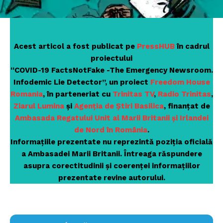
Acest articol a fost publicat pe
PressHUB
în cadrul
proiectului
“COVID-19 FactsNotFake -The Emergency Newsroom.
Infodemic Lie Detector”, un proiect
Freedom House
Romania
, în parteneriat cu
Trinitas TV
,
Radio Trinitas
,
Ziarul Lumina
și
Agenția de Știri Basilica
, finanțat de
Ambasada Regatului Unit al Marii Britanii și Irlandei
de Nord în România
.
Informațiile prezentate nu reprezintă poziția oficială
a Ambasadei Marii Britanii. Întreaga răspundere
asupra corectitudinii și coerenței informațiilor
prezentate revine autorului.