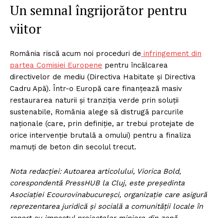
Un semnal îngrijorător pentru
viitor
România riscă acum noi proceduri de
infringement din
partea Comisiei Europene
pentru încălcarea
directivelor de mediu (Directiva Habitate și Directiva
Cadru Apă). Într-o Europă care finanțează masiv
restaurarea naturii și tranziția verde prin soluții
sustenabile, România alege să distrugă parcurile
naționale (care, prin definiție, ar trebui protejate de
orice intervenție brutală a omului) pentru a finaliza
mamuți de beton din secolul trecut.
Nota redacției: Autoarea articolului, Viorica Bold,
corespondentă PressHUB la Cluj, este președinta
Asociației Ecourovinabucureșci, organizație care asigură
reprezentarea juridică și socială a comunității locale în
raport cu impactul proiectelor miniere din zonă.