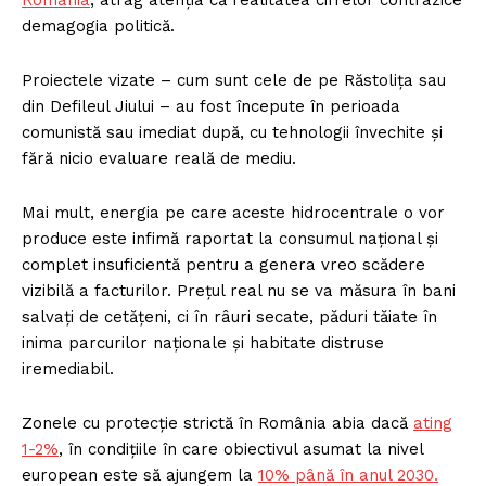
demagogia politică.
Proiectele vizate – cum sunt cele de pe Răstolița sau
din Defileul Jiului – au fost începute în perioada
comunistă sau imediat după, cu tehnologii învechite și
fără nicio evaluare reală de mediu.
Mai mult, energia pe care aceste hidrocentrale o vor
produce este infimă raportat la consumul național și
complet insuficientă pentru a genera vreo scădere
vizibilă a facturilor. Prețul real nu se va măsura în bani
salvați de cetățeni, ci în râuri secate, păduri tăiate în
inima parcurilor naționale și habitate distruse
iremediabil.
Zonele cu protecție strictă în România abia dacă
ating
1-2%
, în condițiile în care obiectivul asumat la nivel
european este să ajungem la
10% până în anul 2030.