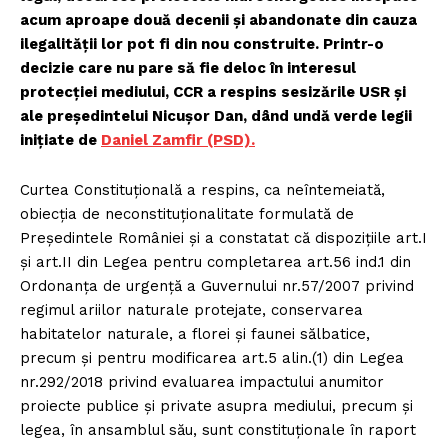
acum aproape două decenii și abandonate din cauza
ilegalității lor pot fi din nou construite. Printr-o
decizie care nu pare să fie deloc în interesul
protecției mediului, CCR a respins sesizările USR și
ale președintelui Nicușor Dan, dând undă verde legii
inițiate de
Daniel Zamfir (PSD).
Curtea Constituţională a respins, ca neîntemeiată,
obiecţia de neconstituţionalitate formulată de
Preşedintele României şi a constatat că dispoziţiile art.I
şi art.II din Legea pentru completarea art.56 ind.1 din
Ordonanţa de urgenţă a Guvernului nr.57/2007 privind
regimul ariilor naturale protejate, conservarea
habitatelor naturale, a florei şi faunei sălbatice,
precum şi pentru modificarea art.5 alin.(1) din Legea
nr.292/2018 privind evaluarea impactului anumitor
proiecte publice şi private asupra mediului, precum şi
legea, în ansamblul său, sunt constituţionale în raport