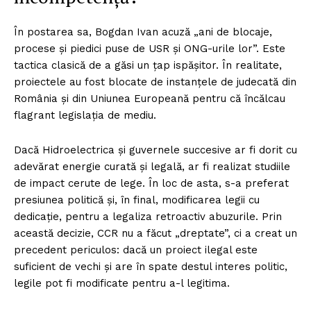
În postarea sa, Bogdan Ivan acuză „ani de blocaje,
procese și piedici puse de USR și ONG-urile lor”. Este
tactica clasică de a găsi un țap ispășitor. În realitate,
proiectele au fost blocate de instanțele de judecată din
România și din Uniunea Europeană pentru că încălcau
flagrant legislația de mediu.
Dacă Hidroelectrica și guvernele succesive ar fi dorit cu
adevărat energie curată și legală, ar fi realizat studiile
de impact cerute de lege. În loc de asta, s-a preferat
presiunea politică și, în final, modificarea legii cu
dedicație, pentru a legaliza retroactiv abuzurile. Prin
această decizie, CCR nu a făcut „dreptate”, ci a creat un
precedent periculos: dacă un proiect ilegal este
suficient de vechi și are în spate destul interes politic,
legile pot fi modificate pentru a-l legitima.