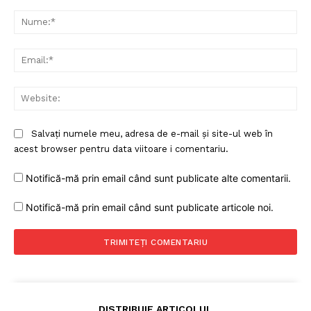
Comentariu:
FREEDOM HOUSE ROMÂNIA
Nu
Ema
PRESShub
Web
Despre noi / Echipa
Salvați numele meu, adresa de e-mail și site-ul web în
Proiecte editoriale
acest browser pentru data viitoare i comentariu.
Rețea
Notifică-mă prin email când sunt publicate alte comentarii.
Contact
Notifică-mă prin email când sunt publicate articole noi.
DISTRIBUIE ARTICOLUL