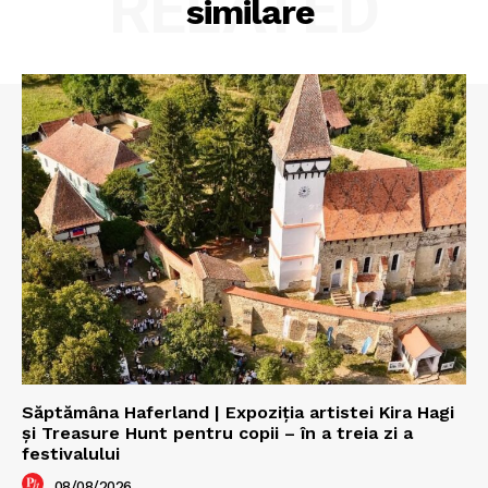
RELATED
similare
Săptămâna Haferland | Expoziţia artistei Kira Hagi
şi Treasure Hunt pentru copii – în a treia zi a
festivalului
08/08/2026