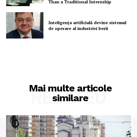
Than a Traditional Internship
Inteligența artificială devine sistemul
de operare al industriei berii
Mai multe articole
RELATED
similare