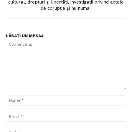
cultural, drepturi și libertăți, investigații privind actele
de corupție și nu numai.
LĂSAȚI UN MESAJ
Comentariu:
Nu
Ema
Web