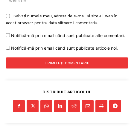
Salvați numele meu, adresa de e-mail și site-ul web în
acest browser pentru data viitoare i comentariu.
Notifică-mă prin email când sunt publicate alte comentarii.
Un proiect
Notifică-mă prin email când sunt publicate articole noi.
FREEDOM HOUSE ROMÂNIA
PRESShub
DISTRIBUIE ARTICOLUL
Despre noi / Echipa
Proiecte editoriale
Rețea
Contact