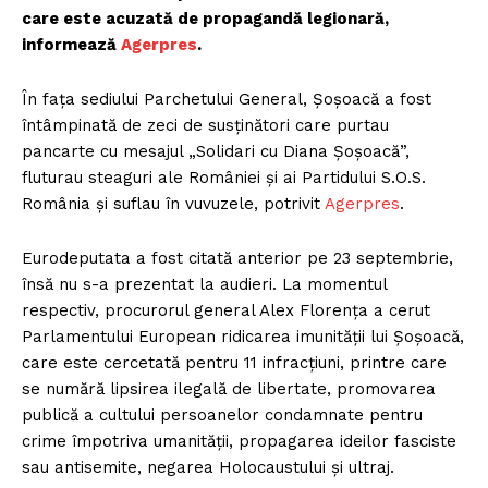
care este acuzată de propagandă legionară,
informează
Agerpres
.
În fața sediului Parchetului General, Șoșoacă a fost
întâmpinată de zeci de susținători care purtau
pancarte cu mesajul „Solidari cu Diana Șoșoacă”,
fluturau steaguri ale României și ai Partidului S.O.S.
România și suflau în vuvuzele, potrivit
Agerpres
.
Eurodeputata a fost citată anterior pe 23 septembrie,
însă nu s-a prezentat la audieri. La momentul
respectiv, procurorul general Alex Florența a cerut
Parlamentului European ridicarea imunității lui Șoșoacă,
care este cercetată pentru 11 infracțiuni, printre care
se numără lipsirea ilegală de libertate, promovarea
publică a cultului persoanelor condamnate pentru
crime împotriva umanității, propagarea ideilor fasciste
sau antisemite, negarea Holocaustului și ultraj.