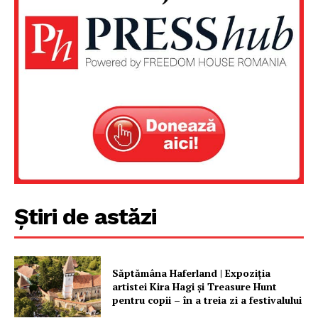
Un proiect
FREEDOM HOUSE ROMÂNIA
PRESShub
Despre noi / Echipa
Proiecte editoriale
Știri de astăzi
Rețea
Contact
Săptămâna Haferland | Expoziţia
artistei Kira Hagi şi Treasure Hunt
pentru copii – în a treia zi a festivalului