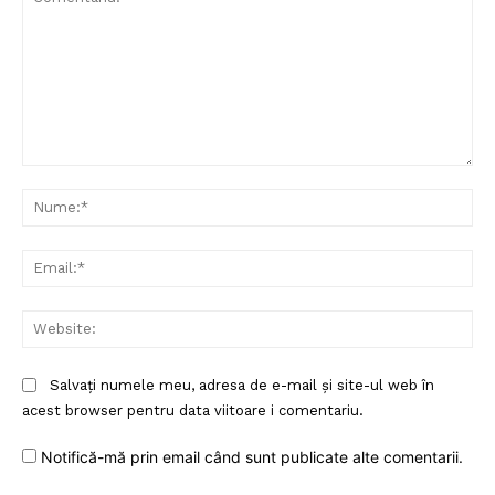
Comentariu:
Nu
Ema
Web
Salvați numele meu, adresa de e-mail și site-ul web în
acest browser pentru data viitoare i comentariu.
Notifică-mă prin email când sunt publicate alte comentarii.