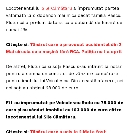
Locotenentul lui
Sile Cămătaru
a împrumutat partea
vătămată la o dobândă mai mică decât familia Pascu.
Fluturică a preluat datoria cu o dobândă de lunară de
numai 4%.
Citește și:
Tânărul care a provocat accidentul din 2
Mai circula cu o mașină fără RCA. Poliția nu l-a oprit
De altfel, Fluturică și soții Pascu s-au întâlnit la notar
pentru a semna un contract de vânzare cumpărare
pentru imobilul lui Voiculescu. Din această afacere, cei
doi soți au obținut 28.000 de euro.
Ei l-au împrumutat pe Voiculescu Radu cu 75.000 de
euro și au vândut imobilul cu 103.000 de euro către
locotenentul lui Sile Cămătaru.
Citește și:
Tânărul care a ucis la 2 Mai a fost