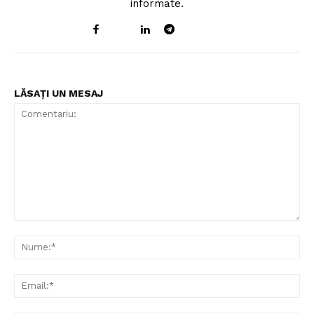
informate.
LĂSAȚI UN MESAJ
Comentariu:
Nu
Ema
Un proiect