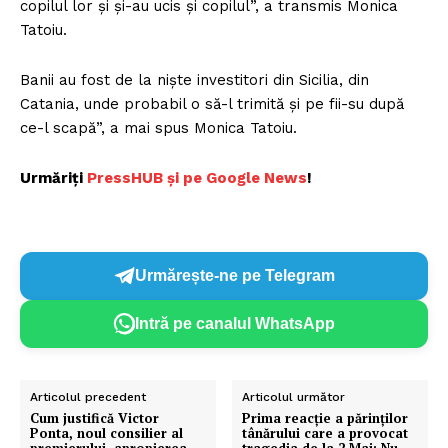
copilul lor și și-au ucis și copilul”, a transmis Monica
Tatoiu.
Banii au fost de la niște investitori din Sicilia, din
Catania, unde probabil o să-l trimită și pe fii-su după
ce-l scapă”, a mai spus Monica Tatoiu.
Urmăriți
P
ressHUB și pe Google News
!
Urmărește-ne pe Telegram
Intră pe canalul WhatsApp
Articolul precedent
Articolul următor
Cum justifică Victor
Prima reacție a părinților
Ponta, noul consilier al
tânărului care a provocat
premierului, apropierea
tragedia de la 2 Mai: Nu