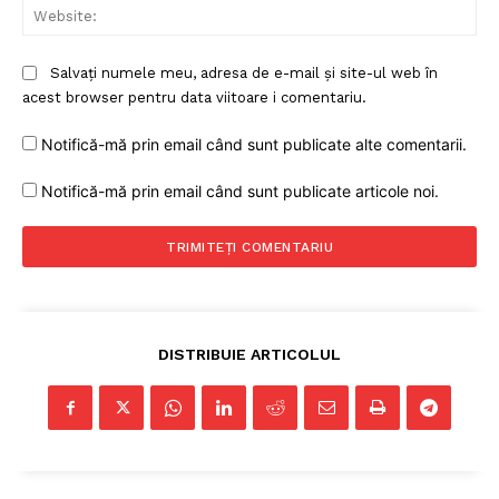
FREEDOM HOUSE ROMÂNIA
Web
Salvați numele meu, adresa de e-mail și site-ul web în
acest browser pentru data viitoare i comentariu.
PRESShub
Notifică-mă prin email când sunt publicate alte comentarii.
Despre noi / Echipa
Notifică-mă prin email când sunt publicate articole noi.
Proiecte editoriale
Rețea
Contact
DISTRIBUIE ARTICOLUL