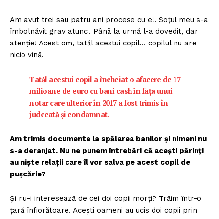
Am avut trei sau patru ani procese cu el. Soțul meu s-a
îmbolnăvit grav atunci. Până la urmă l-a dovedit, dar
atenție! Acest om, tatăl acestui copil… copilul nu are
nicio vină.
Tatăl acestui copil a încheiat o afacere de 17
milioane de euro cu bani cash în fața unui
notar care ulterior în 2017 a fost trimis în
judecată și condamnat.
Am trimis documente la spălarea banilor și nimeni nu
s-a deranjat. Nu ne punem întrebări că acești părinți
au niște relații care îl vor salva pe acest copil de
pușcărie?
Și nu-i interesează de cei doi copii morți? Trăim într-o
țară înfiorătoare. Acești oameni au ucis doi copii prin