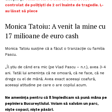
controlat de polițiști de 2 ori înainte de tragedie. L-
au lăsat să plece
Monica Tatoiu: A venit la mine cu
17 milioane de euro cash
Monica Tatoiu susține că a făcut o tranzacție cu familia
Pascu.
„Îl știu de când era mic (pe Vlad Pascu – n.r.), avea 3-4
ani. Tatăl lui amenința că ne omoară, că ne face, că ne
drege cu el de mână. Avea exact aceeași coafură,
aceeași atitudine pe care o are copilul acum.
Ne amenința pentru că îl împiedicam să pună mâna pe
pepiniera Bucureștiului. Voiam să salvăm un parc,
niște copaci, niște păsări.