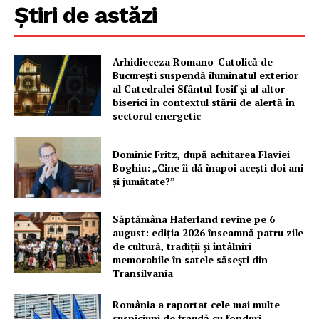
Știri de astăzi
Arhidieceza Romano-Catolică de
București suspendă iluminatul exterior
al Catedralei Sfântul Iosif și al altor
biserici în contextul stării de alertă în
sectorul energetic
Dominic Fritz, după achitarea Flaviei
Boghiu: „Cine îi dă înapoi aceşti doi ani
şi jumătate?”
Săptămâna Haferland revine pe 6
august: ediția 2026 înseamnă patru zile
de cultură, tradiții și întâlniri
memorabile în satele săsești din
Transilvania
România a raportat cele mai multe
suspiciuni de fraudă cu fonduri