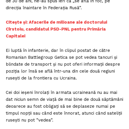
de 30 de ani, ne-au spus ieri că „se află în foc, pe
direcția înaintare în Federația Rusă”.
Citește și: Afacerile de milioane ale doctorului
Cîrstoiu, candidatul PSD-PNL pentru Primăria
Capitalei
Ei luptă în infanterie, dar în clipul postat de către
Romanian Battlegroup Getica se pot vedea tancuri și
blindate de transport și nu pot oferi informații despre
poziția lor însă se află într-una din cele două regiuni
rusești de la frontiera cu Ucraina.
Cei doi ieșeni înrolaţi în armata ucraineană nu au mai
dat niciun semn de viață de mai bine de două săptămâni
deoarece au fost obligați să se deplaseze numai pe
timpul nopții sau când este înnorat, atunci când sateliții
rusești nu pot ”vedea”.