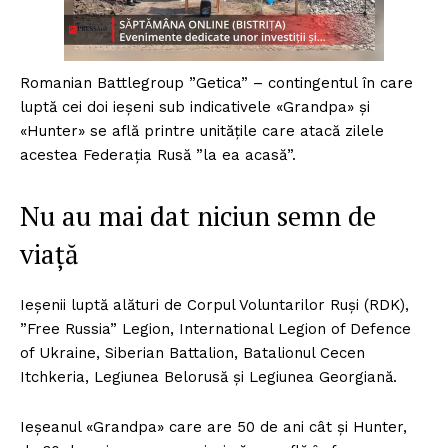
Romanian Battlegroup ”Getica” – contingentul în care
luptă cei doi ieșeni sub indicativele «Grandpa» și
«Hunter» se află printre unitățile care atacă zilele
acestea Federația Rusă ”la ea acasă”.
Nu au mai dat niciun semn de
viață
Ieșenii luptă alături de Corpul Voluntarilor Ruși (RDK),
”Free Russia” Legion, International Legion of Defence
of Ukraine, Siberian Battalion, Batalionul Cecen
Itchkeria, Legiunea Belorusă și Legiunea Georgiană.
Ieșeanul «Grandpa» care are 50 de ani cât și Hunter,