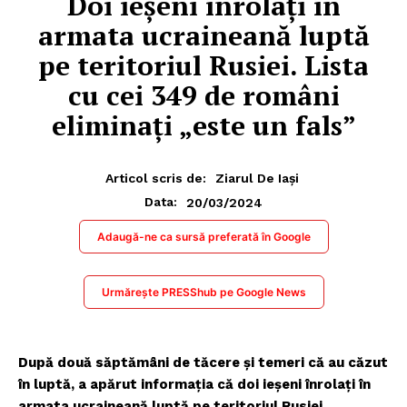
Doi ieșeni înrolaţi în
armata ucraineană luptă
pe teritoriul Rusiei. Lista
cu cei 349 de români
eliminați „este un fals”
Articol scris de:
Ziarul De Iași
20/03/2024
Data:
Adaugă-ne ca sursă preferată în Google
Urmărește PRESShub pe Google News
După două săptămâni de tăcere și temeri că au căzut
în luptă, a apărut informația că doi ieșeni înrolaţi în
armata ucraineană luptă pe teritoriul Rusiei.