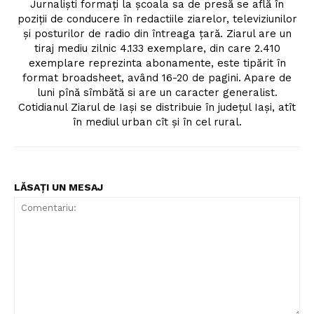
Jurnalişti formaţi la şcoala sa de presă se află în
poziţii de conducere în redactiile ziarelor, televiziunilor
şi posturilor de radio din întreaga ţară. Ziarul are un
tiraj mediu zilnic 4.133 exemplare, din care 2.410
exemplare reprezinta abonamente, este tipărit în
format broadsheet, având 16-20 de pagini. Apare de
luni pînă sîmbătă si are un caracter generalist.
Cotidianul Ziarul de Iaşi se distribuie în judeţul Iaşi, atît
în mediul urban cît şi în cel rural.
LĂSAȚI UN MESAJ