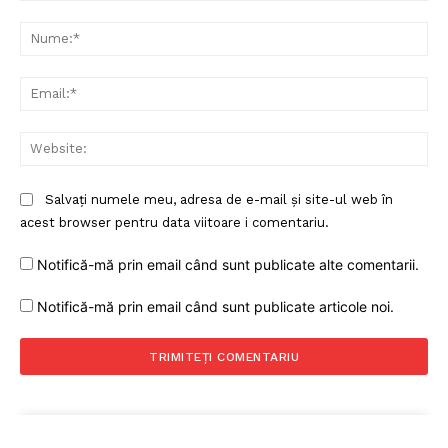
Comentariu:
Un proiect
Nu
FREEDOM HOUSE ROMÂNIA
Ema
Web
PRESShub
Salvați numele meu, adresa de e-mail și site-ul web în
Despre noi / Echipa
acest browser pentru data viitoare i comentariu.
Proiecte editoriale
Notifică-mă prin email când sunt publicate alte comentarii.
Rețea
Contact
Notifică-mă prin email când sunt publicate articole noi.