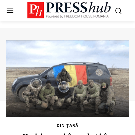
DIN ȚARĂ