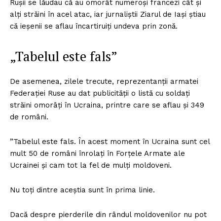
Rușii se lăudau că au omorât numeroși francezi cât și
alți străini în acel atac, iar jurnaliștii Ziarul de Iași știau
că ieșenii se aflau încartiruiți undeva prin zonă.
„Tabelul este fals”
De asemenea, zilele trecute, reprezentanții armatei
Federației Ruse au dat publicității o listă cu soldați
străini omorâți în Ucraina, printre care se aflau și 349
de români.
”Tabelul este fals. În acest moment în Ucraina sunt cel
mult 50 de români înrolați în Forțele Armate ale
Ucrainei și cam tot la fel de mulți moldoveni.
Nu toți dintre aceștia sunt în prima linie.
Dacă despre pierderile din rândul moldovenilor nu pot