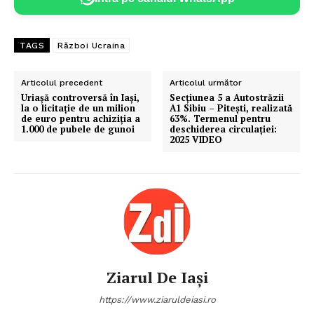
TAGS
Război Ucraina
Articolul precedent
Articolul următor
Uriașă controversă în Iași,
Secţiunea 5 a Autostrăzii
la o licitație de un milion
A1 Sibiu – Piteşti, realizată
de euro pentru achiziția a
63%. Termenul pentru
1.000 de pubele de gunoi
deschiderea circulaţiei:
2025 VIDEO
Ziarul De Iași
https://www.ziaruldeiasi.ro