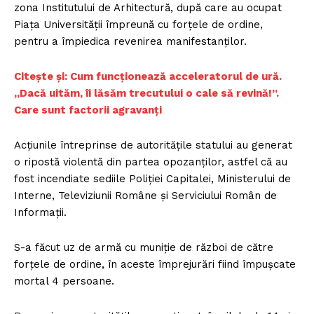
zona Institutului de Arhitectură, după care au ocupat
Piaţa Universităţii împreună cu forțele de ordine,
pentru a împiedica revenirea manifestanţilor.
Citește și: Cum funcționează acceleratorul de ură.
„Dacă uităm, îi lăsăm trecutului o cale să revină!”.
Care sunt factorii agravanți
Acţiunile întreprinse de autorităţile statului au generat
o ripostă violentă din partea opozanţilor, astfel că au
fost incendiate sediile Poliţiei Capitalei, Ministerului de
Interne, Televiziunii Române şi Serviciului Român de
Informaţii.
S-a făcut uz de armă cu muniţie de război de către
forţele de ordine, în aceste împrejurări fiind împuşcate
mortal 4 persoane.