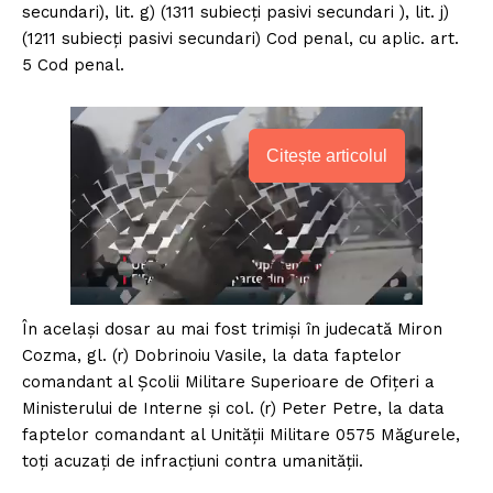
secundari), lit. g) (1311 subiecți pasivi secundari ), lit. j)
(1211 subiecți pasivi secundari) Cod penal, cu aplic. art.
5 Cod penal.
Citește articolul
În același dosar au mai fost trimiși în judecată Miron
Cozma, ⁠gl. (r) Dobrinoiu Vasile, la data faptelor
comandant al Şcolii Militare Superioare de Ofițeri a
Ministerului de Interne și col. (r) Peter Petre, la data
faptelor comandant al Unității Militare 0575 Măgurele,
toți acuzați de infracțiuni contra umanității.