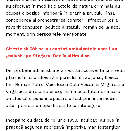
au efectuat în mod fizic actele de natură criminală au
ocupat o poziție inferioară în ierarhia grupului, însă
conceperea și orchestrarea comiterii infracțiunilor a
revenit conducerii politice a statului român de la acel
moment, prin persoanele menționate.
Citește și: Cât ne-au costat ambulanțele care l-au
„salvat” pe Stegarul Dac în ultimul an
Din probele administrate a rezultat conivența la nivelul
planificării și orchestrării planului infracțional, Iliescu
Ion, Roman Petre, Voiculescu Gelu-Voican și Măgureanu
Virgil jucând rolurile cheie, însă modalitatea prin care
au ales să o pună în aplicare a fost prin intermediul
altor persoane neparticipante la înțelegere.
Începând cu data de 13 iunie 1990, inculpații au pus în
practică acțiunea represivă împotriva manifestanților