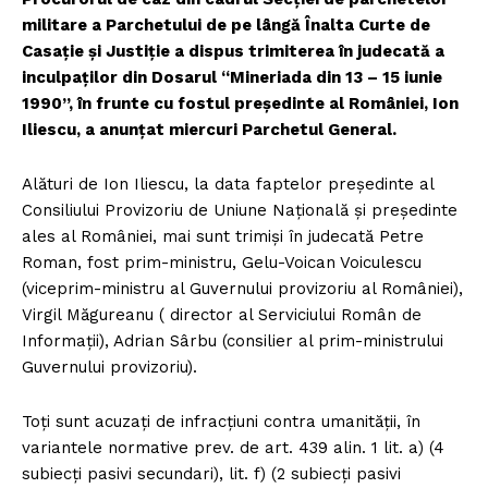
militare a Parchetului de pe lângă Înalta Curte de
Casaţie şi Justiţie a dispus trimiterea în judecată a
inculpaților din Dosarul “Mineriada din 13 – 15 iunie
1990”, în frunte cu fostul președinte al României, Ion
Iliescu, a anunțat miercuri Parchetul General.
Alături de Ion Iliescu, la data faptelor președinte al
Consiliului Provizoriu de Uniune Națională și președinte
ales al României, mai sunt trimiși în judecată Petre
Roman, fost prim-ministru, Gelu-Voican Voiculescu
(viceprim-ministru al Guvernului provizoriu al României),
Virgil ⁠Măgureanu ( director al Serviciului Român de
Informații), Adrian Sârbu (consilier al prim-ministrului
Guvernului provizoriu).
Toți sunt acuzați de infracțiuni contra umanității, în
variantele normative prev. de art. 439 alin. 1 lit. a) (4
subiecți pasivi secundari), lit. f) (2 subiecți pasivi