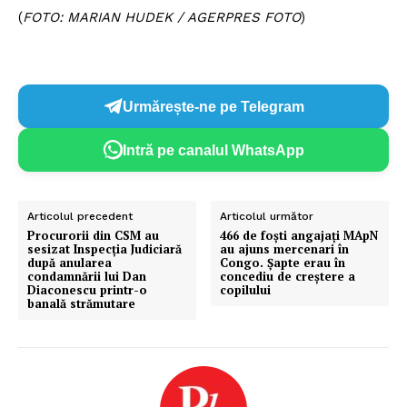
(
FOTO: MARIAN HUDEK / AGERPRES FOTO
)
Urmărește-ne pe Telegram
Intră pe canalul WhatsApp
Articolul precedent
Articolul următor
Procurorii din CSM au
466 de foști angajați MApN
sesizat Inspecția Judiciară
au ajuns mercenari în
după anularea
Congo. Șapte erau în
condamnării lui Dan
concediu de creștere a
Diaconescu printr-o
copilului
banală strămutare