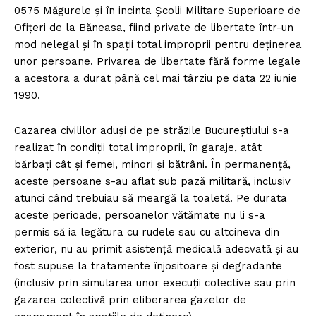
0575 Măgurele și în incinta Școlii Militare Superioare de
Ofițeri de la Băneasa, fiind private de libertate într-un
mod nelegal și în spații total improprii pentru deținerea
unor persoane. Privarea de libertate fără forme legale
a acestora a durat până cel mai târziu pe data 22 iunie
1990.
Cazarea civililor aduşi de pe străzile Bucureştiului s-a
realizat în condiţii total improprii, în garaje, atât
bărbaţi cât şi femei, minori şi bătrâni. În permanenţă,
aceste persoane s-au aflat sub pază militară, inclusiv
atunci când trebuiau să meargă la toaletă. Pe durata
aceste perioade, persoanelor vătămate nu li s-a
permis să ia legătura cu rudele sau cu altcineva din
exterior, nu au primit asistență medicală adecvată și au
fost supuse la tratamente înjositoare și degradante
(inclusiv prin simularea unor execuții colective sau prin
gazarea colectivă prin eliberarea gazelor de