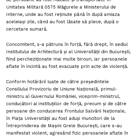
Unitatea Militară 0575 Măgurele a Ministerului de
Interne, unde au fost reţinute până în după amiaza
aceleiaşi zile, când au fost lăsate să plece, după o
cercetare sumară.
Concomitent, s-a pătruns în forţă, fără drept, în sediul
Institutului de Arhitectură și al Universității din București,
fiind percheziţionate mai multe birouri, iar persoanele
aflate în incintă au fost evacuate prin acte de violenţă.
Conform hotărârii luate de către preşedintele
Consiliului Provizoriu de Uniune Naţională, primul-
ministru al Guvernului României, viceprim-ministrul,
conducători ai instituţiilor de forţă, precum şi de către
persoane din conducerea Frontului Salvării Naţionale,
în Piaţa Universităţii au fost aduşi muncitori de la
Întreprinderea de Maşini Grele Bucureşti, care s-au
manifestat violent, agresând fizic persoanele aflate în