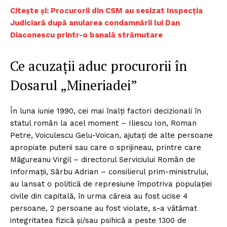
Citește și: Procurorii din CSM au sesizat Inspecția
Judiciară după anularea condamnării lui Dan
Diaconescu printr-o banală strămutare
Ce acuzații aduc procurorii în
Dosarul „Mineriadei”
În luna iunie 1990, cei mai înalți factori decizionali în
statul român la acel moment – Iliescu Ion, Roman
Petre, Voiculescu Gelu-Voican, ajutați de alte persoane
apropiate puterii sau care o sprijineau, printre care
Măgureanu Virgil – directorul Serviciului Român de
Informații, Sârbu Adrian – consilierul prim-ministrului,
au lansat o politică de represiune împotriva populației
civile din capitală, în urma căreia au fost ucise 4
persoane, 2 persoane au fost violate, s-a vătămat
integritatea fizică și/sau psihică a peste 1300 de