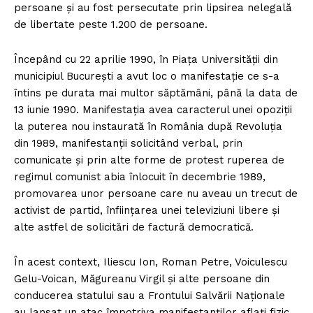
persoane şi au fost persecutate prin lipsirea nelegală
de libertate peste 1.200 de persoane.
Începând cu 22 aprilie 1990, în Piața Universității din
municipiul București a avut loc o manifestație ce s-a
întins pe durata mai multor săptămâni, până la data de
13 iunie 1990. Manifestația avea caracterul unei opoziții
la puterea nou instaurată în România după Revoluţia
din 1989, manifestanții solicitând verbal, prin
comunicate și prin alte forme de protest ruperea de
regimul comunist abia înlocuit în decembrie 1989,
promovarea unor persoane care nu aveau un trecut de
activist de partid, înființarea unei televiziuni libere și
alte astfel de solicitări de factură democratică.
În acest context, Iliescu Ion, Roman Petre, Voiculescu
Gelu-Voican, Măgureanu Virgil şi alte persoane din
conducerea statului sau a Frontului Salvării Naţionale
au lansat un atac împotriva manifestanților aflați fizic