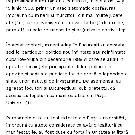
Represiunea autorităţilor a continuat, în zilele de 14 şi
15 iunie 1990, printr-un atac sistematic desfășurat
împreună cu minerii şi muncitorii din mai multe judeţe
ale ţării, care deveniseră o adevărată forţă de ordine,
paralelă cu cele recunoscute şi organizate potrivit legii.
În acest context, minerii aduși în București au devastat
sediile partidelor politice nou înființate sau reînființate
după Revoluția din decembrie 1989 și care se aflau în
opoziție, locuințele principalilor lideri politici din
opoziție și sedii ale publicațiilor de presă independente
și ale unor instituții de învățământ. De asemenea, au
agresat locuitori ai Bucureștiului, sub pretextul că
aceștia au legătură cu manifestațiile din Piața
Universității.
Persoanele care au fost ridicate din Piața Universității,
împreună cu altele considerate ca având legătură cu
manifestațiile, au fost duse cu forța în Unitatea Militară