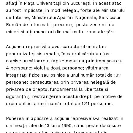
aflați în Piaţa Universităţii din Bucureşti. În acest atac
au fost implicate, în mod nelegal, forțe ale Ministerului
de Interne, Ministerului Apărării Naționale, Serviciului
Român de Informații, precum și peste zece mii de
mineri și alți muncitori din mai multe zone ale țării.
Acțiunea represivă a avut caracterul unui atac
generalizat și sistematic, în cadrul căruia au fost
comise următoarele fapte: moartea prin împușcare a
4 persoane; violul a două persoane; vătămarea
integrității fizice sau psihice a unui număr total de 1311
persoane; persecutarea prin privarea nelegală de
privarea de dreptul fundamental la libertate și
siguranță și restrângerea acestui drept, pe motive de
ordin politic, a unui număr total de 1211 persoane.
Punerea în aplicare a acțiunii represive s-a realizat în
dimineața zilei de 13 iunie 1990, când peste două sute
de persoane au fost ridicate şi transportate în