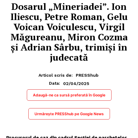
Dosarul „Mineriadei”. Ion
Iliescu, Petre Roman, Gelu
Voican Voiculescu, Virgil
Măgureanu, Miron Cozma
și Adrian Sârbu, trimiși în
judecată
Articol scris de:
PRESShub
02/04/2025
Data:
Adaugă-ne ca sursă preferată în Google
Urmărește PRESShub pe Google News
Procurorul de caz din cadrul Secției de parchetelor