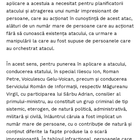
aplicare a acestuia a necesitat pentru planificatorii
atacului și atragerea unui număr impresionant de
persoane, care au acţionat în cunoștință de acest atac,
alături de un număr mare de persoane care au acționat
fără să cunoască existența atacului, ca urmare a
manipulării la care au fost supuse de persoanele care
au orchestrat atacul.
În acest sens, pentru punerea în aplicare a atacului,
conducerea statului, în special Iliescu Ion, Roman
Petre, Voiculescu Gelu-Voican, precum și conducerea
Serviciului Român de Informații, respectiv Măgureanu
Virgil, cu participarea lui Sârbu Adrian, consilier al
primului-ministru, au constituit un grup criminal de tip
sistemic, eterogen, de natură politică, administrativă,
militară și civilă, înlăuntrul căruia a fost implicat un
număr mare de persoane, cu o contribuție de natură și
conținut diferite la fapte produse la o scară
impresionantă. În tabloul infracțional, persoanele care