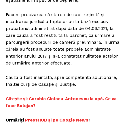
eșapament în spațiile de deținere).
Facem precizarea că starea de fapt reținută și
încadrarea juridică a faptelor au la bază exclusiv
probatoriul administrat după data de 04.06.2021, la
Un proiect
care cauza a fost restituită la parchet, ca urmare a
FREEDOM HOUSE ROMÂNIA
parcurgerii procedurii de cameră preliminară, în urma
căreia au fost anulate toate probele administrate
anterior anului 2017 și s-a constatat nulitatea actelor
de urmărire anterior efectuate.
PRESShub
Cauza a fost înaintată, spre competentă soluţionare,
Înaltei Curți de Casație și Justiție.
Despre noi / Echipa
Proiecte editoriale
Citește și: Corabia Ciolacu-Antonescu ia apă. Ce va
Rețea
face Bolojan?
Contact
Urmăriți
PressHUB și pe Google News
!