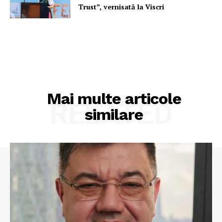
Trust”, vernisată la Viscri
Mai multe articole
RELATED
similare