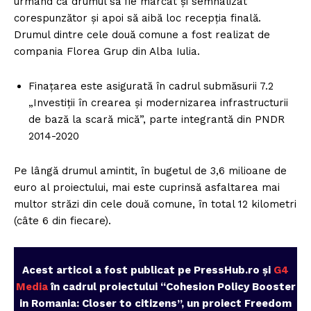
urmând ca drumul să fie marcat și semnalizat
corespunzător și apoi să aibă loc recepția finală.
Drumul dintre cele două comune a fost realizat de
compania Florea Grup din Alba Iulia.
Finațarea este asigurată în cadrul submăsurii 7.2
„Investiții în crearea şi modernizarea infrastructurii
de bază la scară mică”, parte integrantă din PNDR
2014-2020
Pe lângă drumul amintit, în bugetul de 3,6 milioane de
euro al proiectului, mai este cuprinsă asfaltarea mai
multor străzi din cele două comune, în total 12 kilometri
(câte 6 din fiecare).
Acest articol a fost publicat pe PressHub.ro și
G4
Media
în cadrul proiectului “Cohesion Policy Booster
in Romania: Closer to citizens”, un proiect Freedom