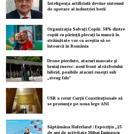
Contact
Inteligența artificială devine sistemul
de operare al industriei berii
Organizația Salvați Copiii: 58% dintre
copiii cu părinții plecați la muncă în
străinătate vor ca aceștia să se
întoarcă în România
Drone pierdute, atacuri mascate și
bruiaj rusesc: noul front al războiului
hibrid, posibile atacuri rusești sub
„steag fals”
USR a cerut Curții Constituționale să
se pronunțe pe noua lege ANI
Săptămâna Haferland | Expoziţia „25
de ani de activitate Mihai Eminescu