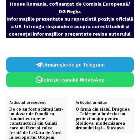
House Romania, cofinanțat de Comisia Europeană/
DG Regio.
Informațiile prezentate nu reprezintă poziția oficială
a UE. Întreaga răspundere asupra corectitudinii și
coerenței informațiilor prezentate revine autorului.
Urmărește-ne pe Telegram
Intră pe canalul WhatsApp
Articolul precedent
Articolul următor
De ce au fost achitați într-
O firmă din siajul Dragnea
un dosar de fraudă cu
– Teldrum a întârziat un
fonduri europene
proiect major pentru
constructorii din Galați
Moldova: modernizarea
care au făcut și calea
drumului Iași – Suceava
ferată de la Gara de Nord
la aeroportul Otopeni