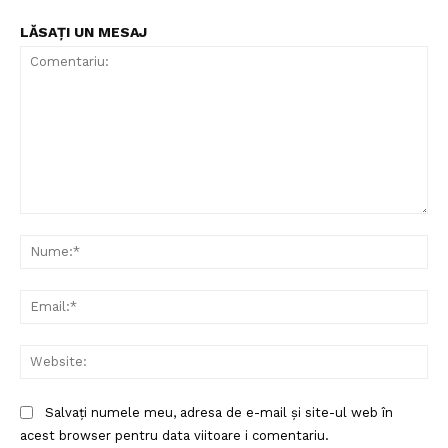
LĂSAȚI UN MESAJ
Comentariu:
Nu
Ema
Web
Salvați numele meu, adresa de e-mail și site-ul web în
acest browser pentru data viitoare i comentariu.