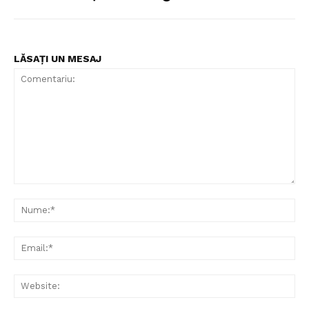
LĂSAȚI UN MESAJ
Comentariu:
Nu
Ema
Web