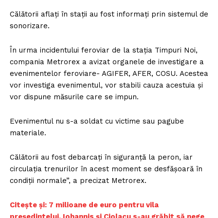
Călătorii aflați în stații au fost informați prin sistemul de
sonorizare.
În urma incidentului feroviar de la stația Timpuri Noi,
compania Metrorex a avizat organele de investigare a
evenimentelor feroviare- AGIFER, AFER, COSU. Acestea
vor investiga evenimentul, vor stabili cauza acestuia și
vor dispune măsurile care se impun.
Evenimentul nu s-a soldat cu victime sau pagube
materiale.
Călătorii au fost debarcați în siguranță la peron, iar
circulația trenurilor în acest moment se desfășoară în
condiții normale”, a precizat Metrorex.
C
itește și: 7 milioane de euro pentru vila
președintelui. Iohannis și Ciolacu s-au grăbit să nege