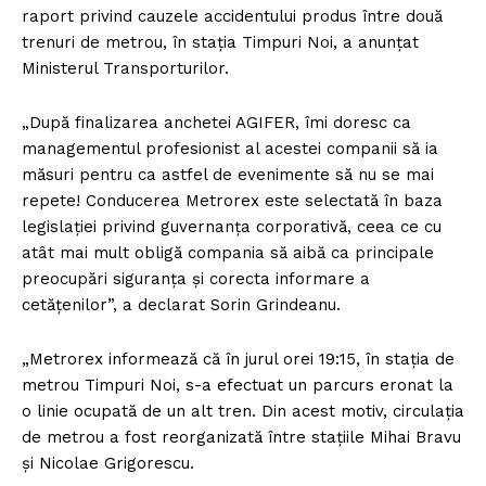
raport privind cauzele accidentului produs între două
trenuri de metrou, în staţia Timpuri Noi, a anunțat
Ministerul Transporturilor.
„După finalizarea anchetei AGIFER, îmi doresc ca
managementul profesionist al acestei companii să ia
măsuri pentru ca astfel de evenimente să nu se mai
repete! Conducerea Metrorex este selectată în baza
legislaţiei privind guvernanţa corporativă, ceea ce cu
atât mai mult obligă compania să aibă ca principale
preocupări siguranţa şi corecta informare a
cetăţenilor”, a declarat Sorin Grindeanu.
„Metrorex informează că în jurul orei 19:15, în stația de
metrou Timpuri Noi, s-a efectuat un parcurs eronat la
o linie ocupată de un alt tren. Din acest motiv, circulația
de metrou a fost reorganizată între stațiile Mihai Bravu
și Nicolae Grigorescu.