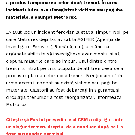
a produs tamponarea celor două trenuri. În urma
incidentului nu s-au înregistrat victime sau pagube
materiale, a anunțat Metrorex.
„A avut loc un incident feroviar la staţia Timpuri Noi, pe
care Metrorex deja l-a avizat la AGIFER (Agenţia de
Investigare Ferovieră Română, n.r.), urmând ca
organele abilitate să investigheze evenimentul şi să
dispună măsurile care se impun. Unul dintre dintre
trenuri a intrat pe linia ocupată de alt tren ceea ce a
produs cuplarea celor două trenuri. Menţionăm că în
urma acestui incident nu există victime sau pagube
materiale. Călătorii au fost debarcaţi în siguranţă şi
circulaţia trenurilor a fost reorganizată”, informează
Metrorex.
C
itește și: Fostul președinte al CSM a câștigat, într-
un singur termen, dreptul de a conduce după ce i-a
fost suspendat permisul