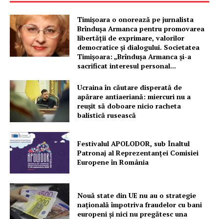
Timișoara o onorează pe jurnalista
Brîndușa Armanca pentru promovarea
libertății de exprimare, valorilor
democratice și dialogului. Societatea
Timișoara: „Brîndușa Armanca și-a
sacrificat interesul personal...
Ucraina în căutare disperată de
apărare antiaeriană: miercuri nu a
reușit să doboare nicio racheta
balistică rusească
Festivalul APOLODOR, sub Înaltul
Patronaj al Reprezentanței Comisiei
Europene în România
Nouă state din UE nu au o strategie
națională împotriva fraudelor cu bani
europeni și nici nu pregătesc una