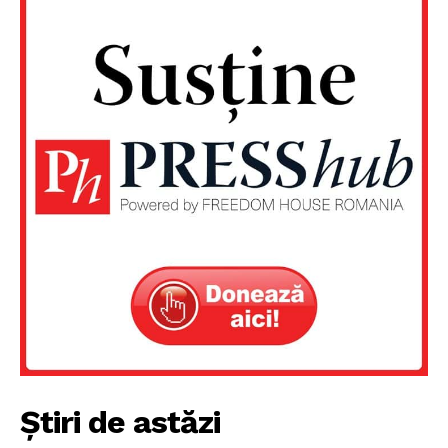
PRESShub
Despre noi / Echipa
Proiecte editoriale
Rețea
Contact
Știri de astăzi