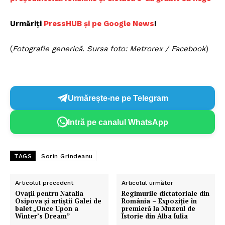
Urmăriți
P
ressHUB și pe Google News
!
(
Fotografie generică. Sursa foto: Metrorex / Facebook
)
Urmărește-ne pe Telegram
Intră pe canalul WhatsApp
TAGS
Sorin Grindeanu
Articolul precedent
Articolul următor
Ovații pentru Natalia
Regimurile dictatoriale din
Osipova și artiștii Galei de
România – Expoziție în
balet „Once Upon a
premieră la Muzeul de
Winter’s Dream”
Istorie din Alba Iulia