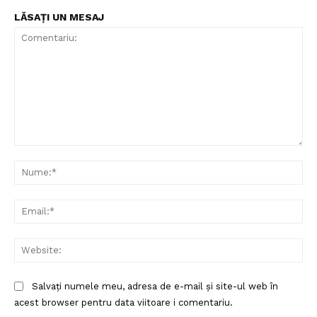
LĂSAȚI UN MESAJ
Comentariu:
Nu
Ema
Web
Salvați numele meu, adresa de e-mail și site-ul web în
acest browser pentru data viitoare i comentariu.