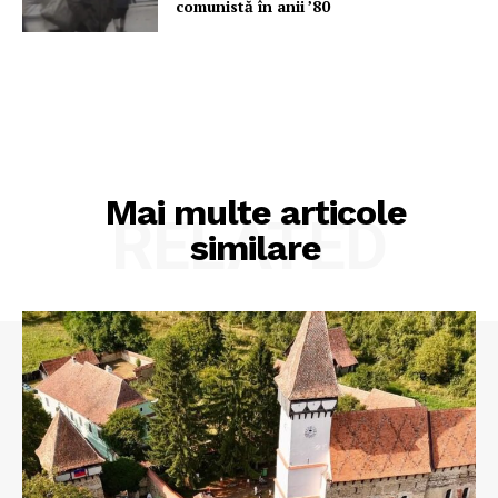
comunistă în anii ’80
Mai multe articole
RELATED
similare