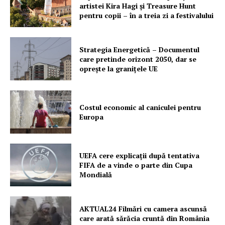
PRESShub
artistei Kira Hagi şi Treasure Hunt
pentru copii – în a treia zi a festivalului
Despre noi / Echipa
Proiecte editoriale
Strategia Energetică – Documentul
Rețea
care pretinde orizont 2050, dar se
oprește la granițele UE
Contact
Costul economic al caniculei pentru
Europa
UEFA cere explicații după tentativa
FIFA de a vinde o parte din Cupa
Mondială
AKTUAL24 Filmări cu camera ascunsă
care arată sărăcia cruntă din România