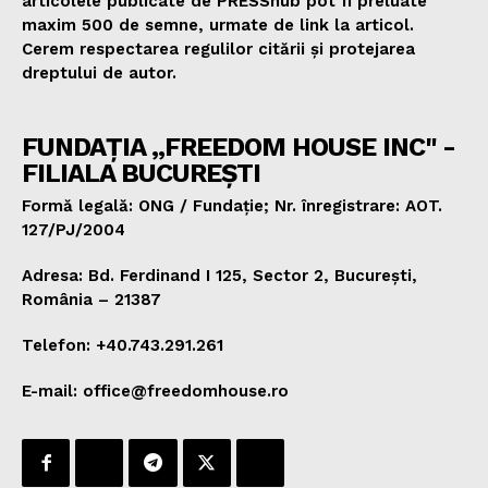
articolele publicate de PRESShub pot fi preluate
maxim 500 de semne, urmate de link la articol.
Cerem respectarea regulilor citării și protejarea
dreptului de autor.
FUNDAȚIA „FREEDOM HOUSE INC" -
FILIALA BUCUREȘTI
Formă legală: ONG / Fundație; Nr. înregistrare: AOT.
127/PJ/2004
Adresa: Bd. Ferdinand I 125, Sector 2, București,
România – 21387
Telefon: +40.743.291.261
E-mail: office@freedomhouse.ro