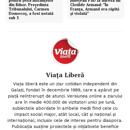
pentru şefia instanţelor
județean PSD la adresa lui
din Bihor. Preşedinta
Clotilde Armand: ”În
Tribunalului, Carmen
Franța, Armand era răpită
Domocoş, a fost notată
și violată”
sub 5
Viața Liberă
Viața liberă este un ziar cotidian independent din
Galați, fondat în decembrie 1989, care a apărut pe
piață neîntrerupt de atunci. Versiunea online a ziarului
are în medie 400.000 de vizitatori unici pe lună,
subiectele abordate în ambele medii fiind cele cu
impact social major, atât local, cât şi naţional şi
internaţional, inclusiv cele de interes pentru diaspora.
Publicaţia susţine proiectele şi iniţiativele benefice