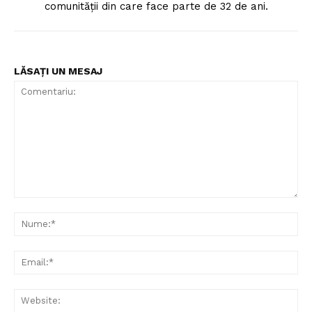
comunităţii din care face parte de 32 de ani.
LĂSAȚI UN MESAJ
Comentariu:
Nu
Ema
Web