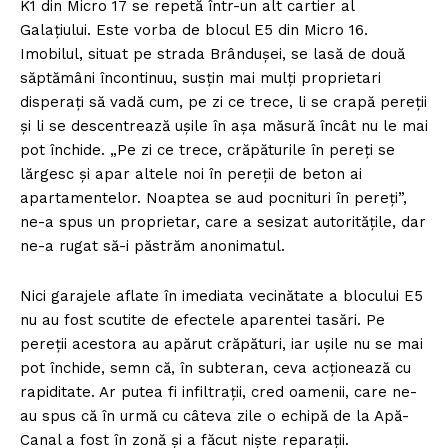
K1 din Micro 17 se repetă într-un alt cartier al
Galațiului. Este vorba de blocul E5 din Micro 16.
Imobilul, situat pe strada Brândușei, se lasă de două
săptămâni încontinuu, susțin mai mulți proprietari
disperați să vadă cum, pe zi ce trece, li se crapă pereții
și li se descentrează ușile în așa măsură încât nu le mai
pot închide. „Pe zi ce trece, crăpăturile în pereți se
lărgesc și apar altele noi în pereții de beton ai
apartamentelor. Noaptea se aud pocnituri în pereți”,
ne-a spus un proprietar, care a sesizat autoritățile, dar
ne-a rugat să-i păstrăm anonimatul.
Nici garajele aflate în imediata vecinătate a blocului E5
nu au fost scutite de efectele aparentei tasări. Pe
pereții acestora au apărut crăpături, iar ușile nu se mai
pot închide, semn că, în subteran, ceva acționează cu
rapiditate. Ar putea fi infiltrații, cred oamenii, care ne-
au spus că în urmă cu câteva zile o echipă de la Apă-
Canal a fost în zonă și a făcut niște reparații.