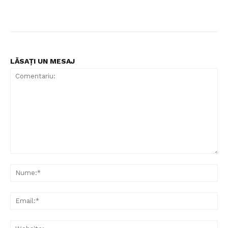
LĂSAȚI UN MESAJ
Comentariu:
Nu
Ema
Web