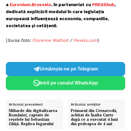
a
Euronium.Brussels
, în parteneriat cu
PRESShub
,
dedicată explicării modului în care legislația
europeană influențează economia, companiile,
societatea și cetățenii.
(
Sursa foto:
Florence Mathiot
/
Pexels.com
)
Urmărește-ne pe Telegram
Intră pe canalul WhatsApp
Articolul precedent
Articolul următor
Un proiect
Miliarde din digitalizarea
Primarul din Cernavodă,
FREEDOM HOUSE ROMÂNIA
României, captate de
achitat de Înalta Curte
rețelele lui Sebastian
după ce a executat 4 luni
Ghiță. Replica fugarului
din pedeapsa de 4 ani