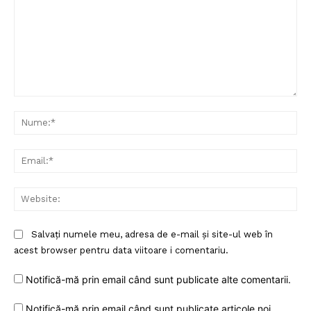
Comentariu:
Nu
Ema
Web
Salvați numele meu, adresa de e-mail și site-ul web în
acest browser pentru data viitoare i comentariu.
Notifică-mă prin email când sunt publicate alte comentarii.
Notifică-mă prin email când sunt publicate articole noi.