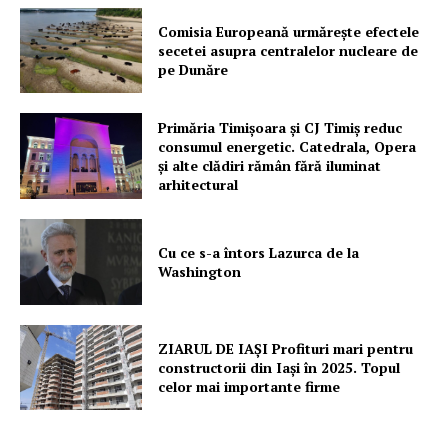
Comisia Europeană urmărește efectele
secetei asupra centralelor nucleare de
Un proiect
pe Dunăre
FREEDOM HOUSE ROMÂNIA
Primăria Timișoara şi CJ Timiș reduc
consumul energetic. Catedrala, Opera
şi alte clădiri rămân fără iluminat
arhitectural
PRESShub
Despre noi / Echipa
Cu ce s-a întors Lazurca de la
Washington
Proiecte editoriale
Rețea
Contact
ZIARUL DE IAȘI Profituri mari pentru
constructorii din Iași în 2025. Topul
celor mai importante firme