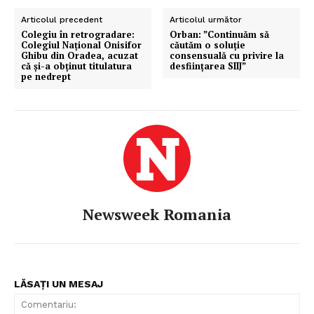
Articolul precedent
Articolul următor
Colegiu în retrogradare:
Orban: ”Continuăm să
Colegiul Naţional Onisifor
căutăm o soluţie
Ghibu din Oradea, acuzat
consensuală cu privire la
că şi-a obţinut titulatura
desfiinţarea SIIJ”
pe nedrept
Newsweek Romania
LĂSAȚI UN MESAJ