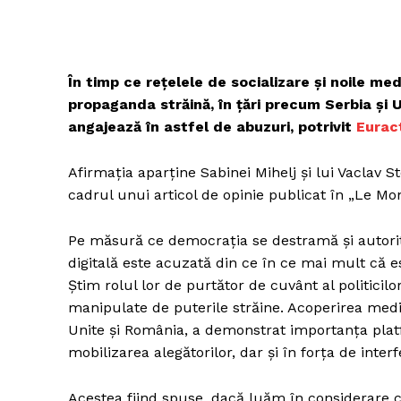
În timp ce rețelele de socializare și noile m
propaganda străină, în țări precum Serbia și 
angajează în astfel de abuzuri, potrivit
Eurac
Afirmația aparține Sabinei Mihelj și lui Vaclav St
cadrul unui articol de opinie publicat în „Le Mo
Pe măsură ce democrația se destramă și autori
digitală este acuzată din ce în ce mai mult că e
Știm rolul lor de purtător de cuvânt al politicilor
manipulate de puterile străine. Acoperirea medi
Unite și România, a demonstrat importanța platfo
mobilizarea alegătorilor, dar și în forța de inter
Acestea fiind spuse, dacă luăm în considerare ca