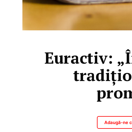
Euractiv: „
tradiți
prom
Adaugă-ne ca