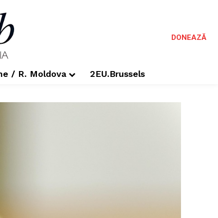
DONEAZĂ
me / R. Moldova
2EU.Brussels