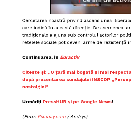
Cercetarea noastră privind ascensiunea ilibera
Un pro
care indică în această direcție. De asemenea, ara
FREEDOM
tradiționale a ajuns sub controlul actorilor politi
ROMÂ
rețelele sociale pot deveni arme de rezistență îm
Continuarea, în
Euractiv
Citește și:
„O țară mai bogată și mai respectat
după prezentarea sondajului I
N
SCOP „Percepți
nostalgiei”
Urmăriți
PressHUB și pe Google News
!
(Foto:
Pixabay.com
/ Andrys)