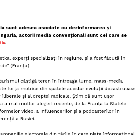
edia sunt adesea asociate cu dezinformarea și
Ungaria, actorii media convenționali sunt cei care se
tiv
.
etka, experți specializați în regiune, și a fost făcută în
nde” (Franța)
tarismul câștigă teren în întreaga lume, mass-media
ste forța motrice din spatele acestor evoluții dezastruoase
 iliberale și al dreptei radicale. Știm că sunt ușor
a a mai multor alegeri recente, de la Franța la Statele
rmelor video, a influencerilor și a podcasterilor în
ferență a Rusiei.
mpaniile electorale din țările în care piața informaționa