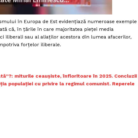
Proiecte editoriale
Rețea
lismului în Europa de Est evidențiază numeroase exemple
Contact
iect
tă că, în țările în care majoritatea pieței media
 HOUSE
ci iliberali sau al aliaților acestora din lumea afacerilor,
NIA
potriva forțelor iliberale.
ă”?: miturile ceaușiste, înfloritoare în 2025. Concluzii
a populației cu privire la regimul comunist. Reperele