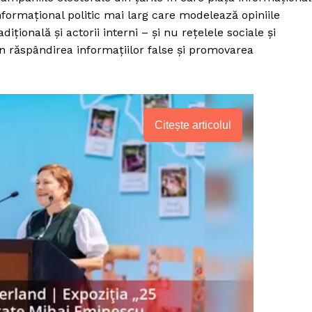
formațional politic mai larg care modelează opiniile
ională și actorii interni – și nu rețelele sociale și
 în răspândirea informațiilor false și promovarea
Citește articolul
PRESShub
Despre noi / Echipa