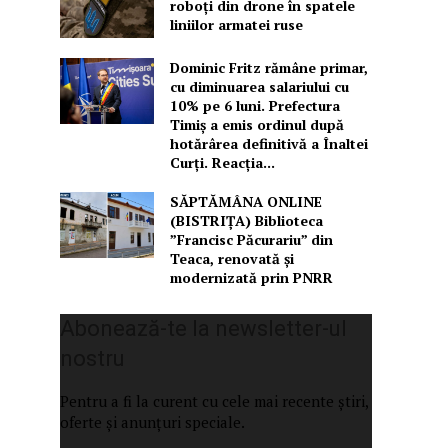
roboți din drone în spatele
liniilor armatei ruse
Dominic Fritz rămâne primar,
cu diminuarea salariului cu
10% pe 6 luni. Prefectura
Timiș a emis ordinul după
hotărârea definitivă a Înaltei
Curți. Reacția...
SĂPTĂMÂNA ONLINE
(BISTRIȚA) Biblioteca
”Francisc Păcurariu” din
Teaca, renovată și
modernizată prin PNRR
Abonează-te la newsletter-ul
nostru
Pentru a fi la curent cu cele mai recente știri,
oferte și anunțuri speciale.