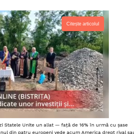
Citește articolul
PRESShub
i Statele Unite un aliat — față de 16% în urmă cu șase
Despre noi / Echipa
 unul din patru europeni vede acum America drept rival sa