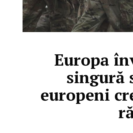
Europa înv
singură 
europeni cr
r