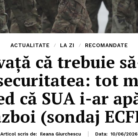
ACTUALITATE
LA ZI
RECOMANDATE
ață că trebuie să
securitatea: tot m
ed că SUA i-ar apă
ăzboi (sondaj ECF
Articol scris de:
Ileana Giurchescu
Data:
10/06/2026