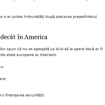
Proiecte editoriale
Rețea
Contact
tice s-ar putea îmbunătăți după plecarea președintelui
iect
 HOUSE
NIA
 decât în America
ților spun că nu se așteaptă ca SUA să le apere dacă ar fi
lte state europene ar interveni.
ru:
are;
;
 finanțarea securității.