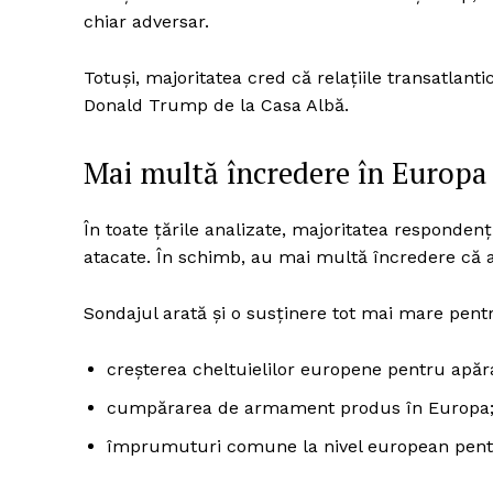
chiar adversar.
Totuși, majoritatea cred că relațiile transatlan
Un pro
Donald Trump de la Casa Albă.
FREEDOM
ROMÂ
Mai multă încredere în Europa
În toate țările analizate, majoritatea responden
atacate. În schimb, au mai multă încredere că a
Sondajul arată și o susținere tot mai mare pent
creșterea cheltuielilor europene pentru apăr
cumpărarea de armament produs în Europa
împrumuturi comune la nivel european pentru