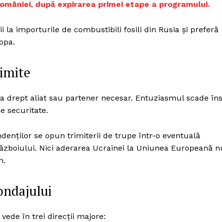
 României, după expirarea primei etape a programului.
i la importurile de combustibili fosili din Rusia și preferă
opa.
limite
a drept aliat sau partener necesar. Entuziasmul scade în
 securitate.
ndenților se opun trimiterii de trupe într-o eventuală
ăzboiului. Nici aderarea Ucrainei la Uniunea Europeană n
n.
ondajului
vede în trei direcții majore: