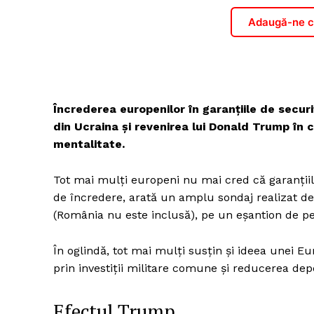
Adaugă-ne ca
Încrederea europenilor în garanțiile de securi
din Ucraina și revenirea lui Donald Trump în 
mentalitate.
Tot mai mulți europeni nu mai cred că garanțiil
de încredere, arată un amplu sondaj realizat d
(România nu este inclusă), pe un eșantion de p
În oglindă, tot mai mulți susțin și ideea unei Eu
prin investiții militare comune și reducerea de
Efectul Trump