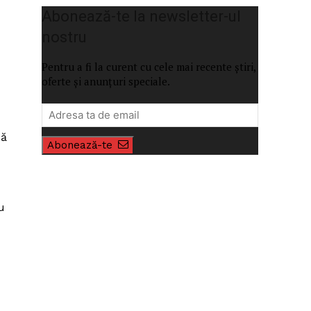
Abonează-te la newsletter-ul
nostru
Pentru a fi la curent cu cele mai recente știri,
oferte și anunțuri speciale.
să
Abonează-te
u