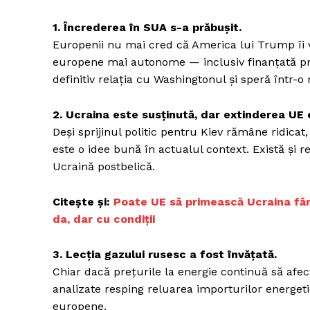
1. Încrederea în SUA s-a prăbușit.
Europenii nu mai cred că America lui Trump îi v
europene mai autonome — inclusiv finanțată pri
definitiv relația cu Washingtonul și speră într-
2. Ucraina este susținută, dar extinderea UE e
Deși sprijinul politic pentru Kiev rămâne ridica
este o idee bună în actualul context. Există și r
Ucraină postbelică.
Citește și:
Poate UE să primească Ucraina făr
da, dar cu condiții
3. Lecția gazului rusesc a fost învățată.
Chiar dacă prețurile la energie continuă să afect
analizate resping reluarea importurilor energeti
europene.