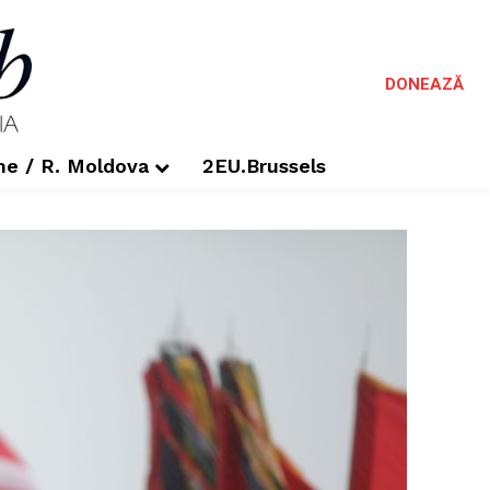
DONEAZĂ
me / R. Moldova
2EU.Brussels