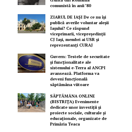
comunistă în anii ’80
ZIARUL DE IAȘI De ce nu își
publică averile voluntar aleșii
Iașului? Ce răspund
viceprimarii, vicepreședinții
CJ Iași, membri ai USR și
reprezentanți CURAJ
Guvern: Testele de securitate
și funcționalitate ale
sistemului e-Terra al ANCPI
avansează. Platforma va
deveni funcțională
săptămâna viitoare
SĂPTĂMÂNA ONLINE
(BISTRIȚA) Evenimente
dedicate unor investiții și
proiecte sociale, culturale și
educaționale, organizate de
Primăria Teaca