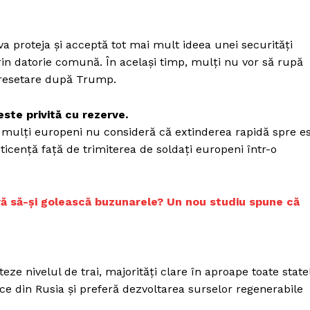
a proteja și acceptă tot mai mult ideea unei securități
n datorie comună. În același timp, mulți nu vor să rupă
o resetare după Trump.
ste privită cu rezerve.
t, mulți europeni nu consideră că extinderea rapidă spre e
eticență față de trimiterea de soldați europeni într-o
ă să-și golească buzunarele? Un nou studiu spune că
eze nivelul de trai, majorități clare în aproape toate state
ce din Rusia și preferă dezvoltarea surselor regenerabile