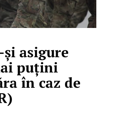
-și asigure
ai puțini
ra în caz de
R)