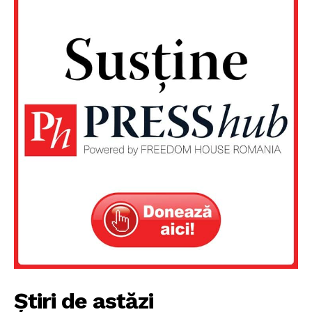
PRESShub
Despre noi / Echipa
Proiecte editoriale
Rețea
Contact
Știri de astăzi