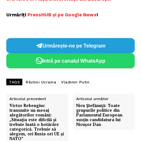
Urmăriți
PressHUB și pe Google News
!
Urmărește-ne pe Telegram
Intră pe canalul WhatsApp
TAGS
Război Ucraina
Vladimir Putin
Articolul precedent
Articolul următor
Victor Rebengiuc
Nicu Ştefănuţă: Toate
transmite un mesaj
grupurile politice din
alegătorilor români:
Parlamentul European
„Situația este dificilă și
susţin candidatura lui
trebuie luată o hotărâre
Nicuşor Dan
categorică. Trebuie să
alegem, ori Rusia ori UE și
NATO”