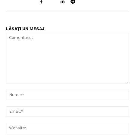
LĂSAȚI UN MESAJ
Comentariu:
Nu
Ema
Web