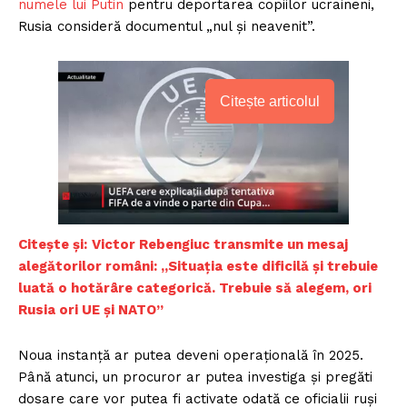
numele lui Putin
pentru deportarea copiilor ucraineni,
Rusia consideră documentul „nul și neavenit”.
Citește articolul
Citește și:
Victor Rebengiuc transmite un mesaj
alegătorilor români: „Situația este dificilă și trebuie
luată o hotărâre categorică. Trebuie să alegem, ori
Rusia ori UE și NATO”
Noua instanță ar putea deveni operațională în 2025.
Până atunci, un procuror ar putea investiga și pregăti
dosare care vor putea fi activate odată ce oficialii ruși