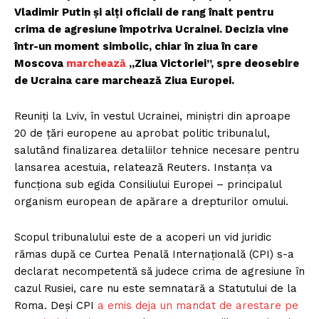
Vladimir Putin și alți oficiali de rang înalt pentru
crima de agresiune împotriva Ucrainei. Decizia vine
într-un moment simbolic, chiar în ziua în care
Moscova
marchează
„Ziua Victoriei”, spre deosebire
de Ucraina care marchează Ziua Europei.
Reuniți la Lviv, în vestul Ucrainei, miniștri din aproape
20 de țări europene au aprobat politic tribunalul,
salutând finalizarea detaliilor tehnice necesare pentru
lansarea acestuia, relatează Reuters. Instanța va
funcționa sub egida Consiliului Europei – principalul
organism european de apărare a drepturilor omului.
Scopul tribunalului este de a acoperi un vid juridic
rămas după ce Curtea Penală Internațională (CPI) s-a
declarat necompetentă să judece crima de agresiune în
cazul Rusiei, care nu este semnatară a Statutului de la
Roma. Deși CPI
a emis deja un mandat de arestare pe