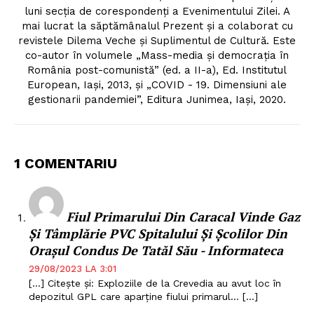
luni secția de corespondenți a Evenimentului Zilei. A
mai lucrat la săptămânalul Prezent și a colaborat cu
PRESShub
revistele Dilema Veche și Suplimentul de Cultură. Este
co-autor în volumele „Mass-media și democrația în
Despre noi / Echipa
România post-comunistă” (ed. a II-a), Ed. Institutul
European, Iași, 2013, și „COVID - 19. Dimensiuni ale
Proiecte editoriale
gestionarii pandemiei”, Editura Junimea, Iași, 2020.
Rețea
Contact
1 COMENTARIU
Fiul Primarului Din Caracal Vinde Gaz
Și Tâmplărie PVC Spitalului Și Școlilor Din
Orașul Condus De Tatăl Său - Informateca
29/08/2023 LA 3:01
[…] Citește și: Exploziile de la Crevedia au avut loc în
depozitul GPL care aparține fiului primarul… […]