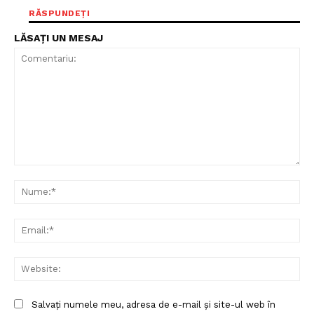
RĂSPUNDEȚI
LĂSAȚI UN MESAJ
Comentariu:
Nu
Ema
Web
Salvați numele meu, adresa de e-mail și site-ul web în