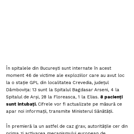
În spitalele din București sunt internate în acest
moment 46 de victime ale exploziilor care au avut loc
la o staţie GPL din localitatea Crevedia, judeţul
Dâmboviţa: 13 sunt la Spitalul Bagdasar Arseni, 4 la
Spitalul de Arși, 28 la Floreasca, 1 la Elias.
8 pacienți
sunt intubați.
Cifrele vor fi actualizate pe măsură ce
apar noi informații, transmite Ministerul Sănătății.
În premieră la un astfel de caz grav, autoritățile cer din
prima zi activarea mecanismului european de