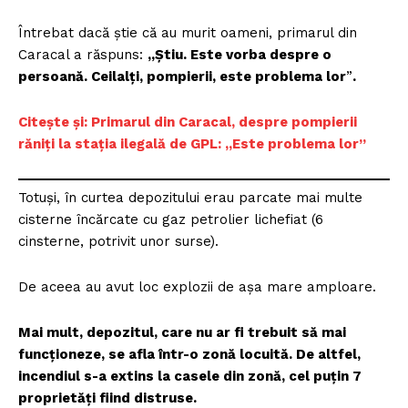
Întrebat dacă știe că au murit oameni, primarul din
Caracal a răspuns:
„Ştiu. Este vorba despre o
persoană. Ceilalți, pompierii, este problema lor
”
.
Citește și: Primarul din Caracal, despre pompierii
răniți la stația ilegală de GPL: „Este problema lor”
Totuși, în curtea depozitului erau parcate mai multe
cisterne încărcate cu gaz petrolier lichefiat (6
cinsterne, potrivit unor surse).
De aceea au avut loc explozii de așa mare amploare.
Mai mult, depozitul, care nu ar fi trebuit să mai
funcționeze, se afla într-o zonă locuită. De altfel,
incendiul s-a extins la casele din zonă, cel puțin 7
proprietăți fiind distruse.