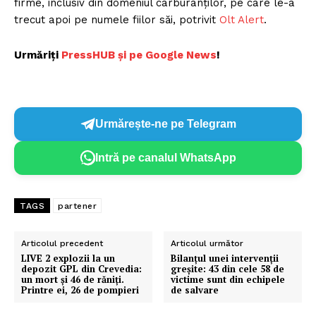
firme, inclusiv din domeniul carburanților, pe care le-a
trecut apoi pe numele fiilor săi, potrivit
Olt Alert
.
Urmăriți
P
ressHUB și pe Google News
!
Urmărește-ne pe Telegram
Intră pe canalul WhatsApp
TAGS
partener
Articolul precedent
Articolul următor
LIVE 2 explozii la un
Bilanțul unei intervenții
depozit GPL din Crevedia:
greșite: 43 din cele 58 de
un mort și 46 de răniți.
victime sunt din echipele
Printre ei, 26 de pompieri
de salvare