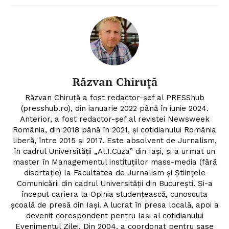
Răzvan Chiruță
Răzvan Chiruță a fost redactor-șef al PRESShub
(presshub.ro), din ianuarie 2022 până în iunie 2024.
Anterior, a fost redactor-șef al revistei Newsweek
România, din 2018 până în 2021, și cotidianului România
liberă, între 2015 și 2017. Este absolvent de Jurnalism,
în cadrul Universității „Al.I.Cuza” din Iași, și a urmat un
master în Managementul instituțiilor mass-media (fără
disertație) la Facultatea de Jurnalism și Științele
Comunicării din cadrul Universității din București. Și-a
Un proiect
început cariera la Opinia studențească, cunoscuta
FREEDOM HOUSE ROMÂNIA
școală de presă din Iași. A lucrat în presa locală, apoi a
devenit corespondent pentru Iași al cotidianului
Evenimentul Zilei. Din 2004, a coordonat pentru șase