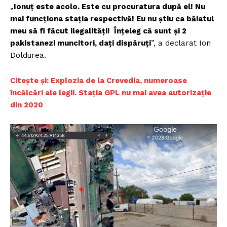
„
Ionuț este acolo. Este cu procuratura după el! Nu
mai funcționa stația respectivă! Eu nu știu ca băiatul
meu să fi făcut ilegalități! Înțeleg că sunt și 2
pakistanezi muncitori, dați dispăruți
”, a declarat Ion
Doldurea.
Citește și: Explozia de la Crevedia, numeroase
încălcări ale legii. Stația GPL nu mai avea autorizație
din 2020