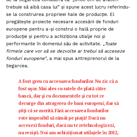
trebuie să aibă casa lui” şi spune acest lucru referindu-
se la construirea proprieei hale de producţie. El
pregăteşte proiecte necesare accesării de fonduri
europene pentru a-şi construi o hală proprie de
producţie şi pentru a achiziţiona utialje noi şi
performante în domeniul său de activitate.
„Toate
firmele care vor să se dezvolte ar trebui să acceseze
fonduri europene”
, a mai spus antreprenorul de la
Segarcea.
A fost greu cu accesarea fondurilor. Nu zic că a
fost uşor. Mai ales cu ratele de plată către
bancă, dar şi cu documentele şi cu tot ce
decurge din atragerea de bani europeni, dar să
ştiţi că se merită. Fără accesarea fondurilor
este imposibil să rămâi pe piaţă! Dacă nu
accesezi fonduri, dacă nu te retehnologizezi,
nu rezişti. Noi am achiziţionat utilajele în 2012,