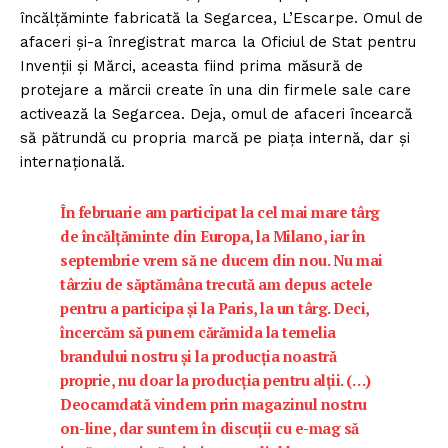
încălţăminte fabricată la Segarcea, L’Escarpe. Omul de
afaceri şi-a înregistrat marca la Oficiul de Stat pentru
Invenţii şi Mărci, aceasta fiind prima măsură de
protejare a mărcii create în una din firmele sale care
activează la Segarcea. Deja, omul de afaceri încearcă
să pătrundă cu propria marcă pe piaţa internă, dar şi
internaţională.
În februarie am participat la cel mai mare târg
de încălţăminte din Europa, la Milano, iar în
septembrie vrem să ne ducem din nou. Nu mai
târziu de săptămâna trecută am depus actele
pentru a participa şi la Paris, la un târg. Deci,
încercăm să punem cărămida la temelia
brandului nostru şi la producţia noastră
proprie, nu doar la producţia pentru alţii. (…)
Deocamdată vindem prin magazinul nostru
on-line, dar suntem în discuţii cu e-mag să