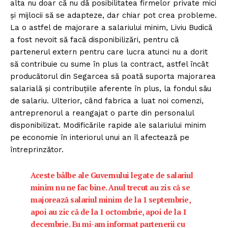
alta nu doar că nu dă posibilitatea firmelor private mici
şi mijlocii să se adapteze, dar chiar pot crea probleme.
La o astfel de majorare a salariului minim, Liviu Budică
a fost nevoit să facă disponibilizări, pentru că
partenerul extern pentru care lucra atunci nu a dorit
să contribuie cu sume în plus la contract, astfel încât
producătorul din Segarcea să poată suporta majorarea
salarială şi contribuţiile aferente în plus, la fondul său
de salariu. Ulterior, când fabrica a luat noi comenzi,
antreprenorul a reangajat o parte din personalul
disponibilizat. Modificările rapide ale salariului minim
pe economie în interiorul unui an îl afectează pe
întreprinzător.
Aceste bâlbe ale Guvernului legate de salariul
minim nu ne fac bine. Anul trecut au zis că se
majorează salariul minim de la 1 septembrie,
apoi au zic că de la 1 octombrie, apoi de la 1
decembrie. Eu mi-am informat partenerii cu