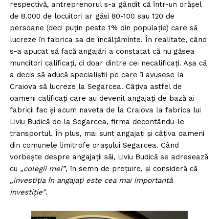
respectivă, antreprenorul s-a gândit că într-un orăşel
de 8.000 de locuitori ar găsi 80-100 sau 120 de
persoane (deci puţin peste 1% din populaţie) care să
lucreze în fabrica sa de încălţăminte. În realitate, când
s-a apucat să facă angajări a constatat că nu găsea
muncitori calificaţi, ci doar dintre cei necalificaţi. Aşa că
a decis să aducă specialiştii pe care îi avusese la
Craiova să lucreze la Segarcea. Câţiva astfel de
oameni calificaţi care au devenit angajaţi de bază ai
fabricii fac şi acum naveta de la Craiova la fabrica lui
Liviu Budică de la Segarcea, firma decontându-le
transportul. În plus, mai sunt angajaţi şi câţiva oameni
din comunele limitrofe oraşului Segarcea. Când
vorbeşte despre angajaţii săi, Liviu Budică se adresează
cu
„colegii mei”
, în semn de preţuire, şi consideră că
„investiţia în angajaţi este cea mai importantă
investiţie”
.