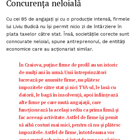
Concurenţa neloială
Cu cei 85 de angajaţi şi cu o producţie intensă, firmele
lui Liviu Budică nu îşi permit nicio zi de întârziere în
plata taxelor către stat. Însă, societăţile corecte sunt
conncurate neloial, spune antreprenorul, de entităţi
economice care au acţionariat similar.
În Craiova, puţine firme de profil au un istoric
de mulţi ani în urmă. Unii întreprinzători
lucrează pe anumite firme, nu plătesc
impozitele către stat şi nici TVA-ul, le lasă cu
datorii, le bagă în insolvenţă, apoi înfiinţează
alte firme pe care mută angajaţii, care
funcţionează la acelaşi sediu ca prima firmă şi
fac aceeaşi activitate. Astfel de firme îşi pemit
să aibă costuri mai mici, pentru că nu-şi plătesc
impozitele. Astfel de firme, întotdeauna vor
avea preţul sub mine şi întotdeauna va câştiga