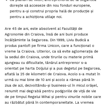
doreşte să acceseze din nou fonduri europene,
pentru a-şi construi propria hală de producţie şi
pentru a achiziţiona utilaje noi.
Are 45 de ani, este absolvent al Facultăţii de
Agronomie din Craiova, însă de ani buni produce
încălţăminte la Segarcea. Din 1999, Liviu Budică a
produs pantofi pe firma Unicon, care a funcţionat o
vreme la Craiova. Ulterior, ca să evite aglomeraţia de
la sediul din Craiova, unde tirurile cu materie primă
ajungeau cu dificultate, tânărul antreprenor s-a
orientat pe harta Doljului şi a pus degetul pe Segarcea,
aflată la 25 de kilometri de Craiova. Acolo s-a mutat în
urmă cu mai bine de 10 ani şi acolo a rămas până în
ziua de azi, dezvoltându-şi business-ul în micul orăşel,
renumit mai degrabă pentru podgoriile de viţă de vie
de pe timpul Regelui Mihai şi pentru vinurile nobile care
au răzbătut până în contemporaneitate. La vremea