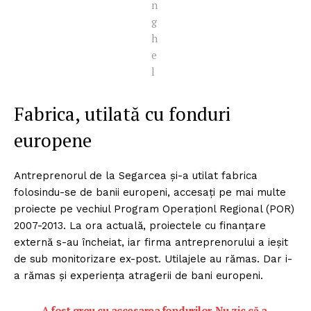
n
FREEDOM HOUSE ROMÂNIA
g
h
e
l
PRESShub
Fabrica, utilată cu fonduri
Despre noi / Echipa
europene
Proiecte editoriale
Rețea
Antreprenorul de la Segarcea şi-a utilat fabrica
Contact
folosindu-se de banii europeni, accesaţi pe mai multe
proiecte pe vechiul Program Operaţionl Regional (POR)
2007-2013. La ora actuală, proiectele cu finanţare
externă s-au încheiat, iar firma antreprenorului a ieşit
de sub monitorizare ex-post. Utilajele au rămas. Dar i-
a rămas şi experienţa atragerii de bani europeni.
A fost greu cu accesarea fondurilor. Nu zic că a