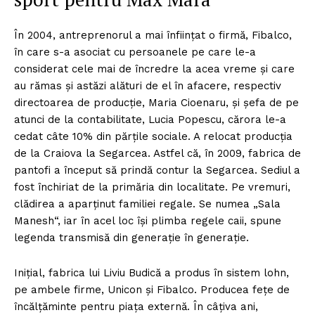
În 2004, antreprenorul a mai înfiinţat o firmă, Fibalco,
în care s-a asociat cu persoanele pe care le-a
considerat cele mai de încredre la acea vreme şi care
au rămas şi astăzi alături de el în afacere, respectiv
directoarea de producţie, Maria Cioenaru, şi şefa de pe
atunci de la contabilitate, Lucia Popescu, cărora le-a
cedat câte 10% din părţile sociale. A relocat producţia
de la Craiova la Segarcea. Astfel că, în 2009, fabrica de
pantofi a început să prindă contur la Segarcea. Sediul a
fost închiriat de la primăria din localitate. Pe vremuri,
clădirea a aparținut familiei regale. Se numea „Sala
Manesh“, iar în acel loc își plimba regele caii, spune
legenda transmisă din generație în generație.
Iniţial, fabrica lui Liviu Budică a produs în sistem lohn,
pe ambele firme, Unicon şi Fibalco. Producea feţe de
încălţăminte pentru piaţa externă. În câţiva ani,