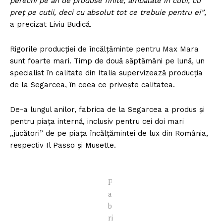
perechi pe an de produse finite, ambalate în cutii, cu
preţ pe cutii, deci cu absolut tot ce trebuie pentru ei”
,
a precizat Liviu Budică.
Rigorile producţiei de încălţăminte pentru Max Mara
sunt foarte mari. Timp de două săptămâni pe lună, un
specialist în calitate din Italia supervizează producţia
de la Segarcea, în ceea ce priveşte calitatea.
De-a lungul anilor, fabrica de la Segarcea a produs şi
pentru piaţa internă, inclusiv pentru cei doi mari
„jucători” de pe piaţa încălţămintei de lux din România,
respectiv Il Passo şi Musette.
F
a
b
ri