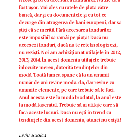
fost uşor. Mai ales cu ratele de plată către
bancă, dar şi cu documentele şi cu tot ce
decurge din atragerea de bani europeni, dar să
ştiţi că se merită. Fără accesarea fondurilor
este imposibil să rămâi pe piaţă! Dacă nu
accesezi fonduri, dacă nu te retehnologizezi,
nu rezişti. Noi am achiziţionat utilajele în 2012,
2013, 2014. În acest domeniu utilajele trebuie
înlocuite mereu, datorită tendinţelor din
modă. Toată lumea spune că la un anumit
număr de ani revine moda. da, dar revine cu
anumite elemente, pe care trebuie să le faci.
Anul acesta este la modă brodatul, la anul este
la modă laseratul. Trebuie să ai utilaje care să
facă aceste lucruri. Dacă nu eşti în trend cu
tendinţele din acest domeniu, atunci nu exişti!
Liviu Budică