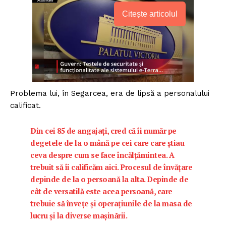
Citește articolul
Problema lui, în Segarcea, era de lipsă a personalului
calificat.
Din cei 85 de angajaţi, cred că îi număr pe
degetele de la o mână pe cei care care ştiau
ceva despre cum se face încălţămintea. A
trebuit să îi calificăm aici. Procesul de învăţare
depinde de la o persoană la alta. Depinde de
cât de versatilă este acea persoană, care
trebuie să înveţe şi operaţiunile de la masa de
lucru şi la diverse maşinării.