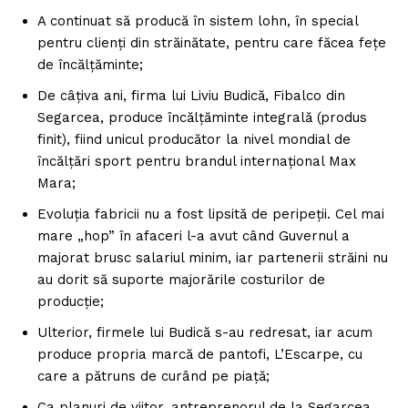
A continuat să producă în sistem lohn, în special
pentru clienţi din străinătate, pentru care făcea feţe
de încălţăminte;
De câţiva ani, firma lui Liviu Budică, Fibalco din
Segarcea, produce încălţăminte integrală (produs
finit), fiind unicul producător la nivel mondial de
încălţări sport pentru brandul internaţional Max
Mara;
Evoluţia fabricii nu a fost lipsită de peripeţii. Cel mai
mare „hop” în afaceri l-a avut când Guvernul a
majorat brusc salariul minim, iar partenerii străini nu
au dorit să suporte majorările costurilor de
producţie;
Ulterior, firmele lui Budică s-au redresat, iar acum
produce propria marcă de pantofi, L’Escarpe, cu
care a pătruns de curând pe piaţă;
Ca planuri de viitor, antreprenorul de la Segarcea