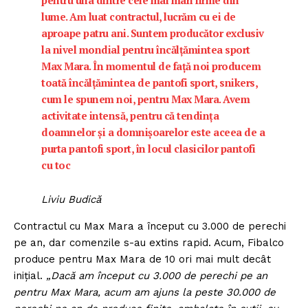
pentru una dintre cele mai mari firme din
lume. Am luat contractul, lucrăm cu ei de
aproape patru ani. Suntem producător exclusiv
la nivel mondial pentru încălţămintea sport
Max Mara. În momentul de faţă noi producem
toată încălţămintea de pantofi sport, snikers,
cum le spunem noi, pentru Max Mara. Avem
activitate intensă, pentru că tendinţa
doamnelor şi a domnişoarelor este aceea de a
purta pantofi sport, în locul clasicilor pantofi
cu toc
Liviu Budică
Contractul cu Max Mara a început cu 3.000 de perechi
pe an, dar comenzile s-au extins rapid. Acum, Fibalco
produce pentru Max Mara de 10 ori mai mult decât
iniţial.
„Dacă am început cu 3.000 de perechi pe an
pentru Max Mara, acum am ajuns la peste 30.000 de