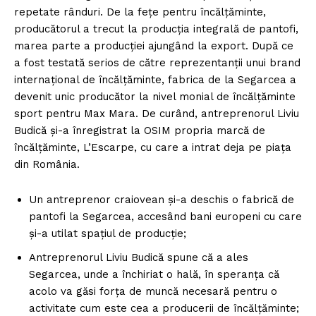
repetate rânduri. De la feţe pentru încălţăminte,
producătorul a trecut la producţia integrală de pantofi,
marea parte a producţiei ajungând la export. După ce
a fost testată serios de către reprezentanţii unui brand
internaţional de încălţăminte, fabrica de la Segarcea a
devenit unic producător la nivel monial de încălţăminte
sport pentru Max Mara. De curând, antreprenorul Liviu
Budică şi-a înregistrat la OSIM propria marcă de
încălţăminte, L’Escarpe, cu care a intrat deja pe piaţa
din România.
Un antreprenor craiovean şi-a deschis o fabrică de
pantofi la Segarcea, accesând bani europeni cu care
şi-a utilat spaţiul de producţie;
Antreprenorul Liviu Budică spune că a ales
Segarcea, unde a închiriat o hală, în speranţa că
acolo va găsi forţa de muncă necesară pentru o
activitate cum este cea a producerii de încălţăminte;