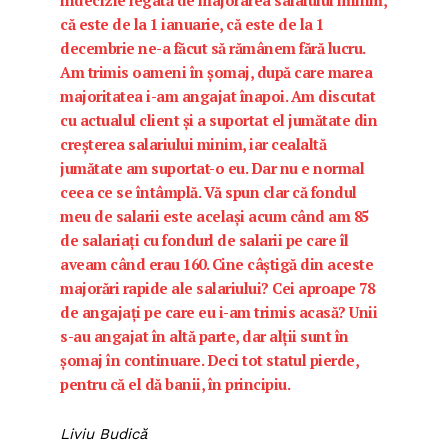
indecizie legată de majorarea salaiului minim,
că este de la 1 ianuarie, că este de la 1
decembrie ne-a făcut să rămânem fără lucru.
Am trimis oameni în şomaj, după care marea
majoritatea i-am angajat înapoi. Am discutat
cu actualul client şi a suportat el jumătate din
creşterea salariului minim, iar cealaltă
jumătate am suportat-o eu. Dar nu e normal
ceea ce se întâmplă. Vă spun clar că fondul
meu de salarii este acelaşi acum când am 85
de salariaţi cu fondurl de salarii pe care îl
aveam când erau 160. Cine câştigă din aceste
majorări rapide ale salariului? Cei aproape 78
de angajaţi pe care eu i-am trimis acasă? Unii
s-au angajat în altă parte, dar alţii sunt în
şomaj în continuare. Deci tot statul pierde,
pentru că el dă banii, în principiu.
Liviu Budică