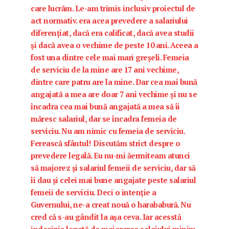
care lucrăm. Le-am trimis inclusiv proiectul de
act normativ. era acea prevedere a salariului
diferenţiat, dacă era calificat, dacă avea studii
şi dacă avea o vechime de peste 10 ani. Aceea a
fost una dintre cele mai mari greşeli. Femeia
de serviciu de la mine are 17 ani vechime,
dintre care patru are la mine. Dar cea mai bună
angajată a mea are doar 7 ani vechime şi nu se
încadra cea mai bună angajată a mea să îi
măresc salariul, dar se încadra femeia de
serviciu. Nu am nimic cu femeia de serviciu.
Ferească sfântul! Discutăm strict despre o
prevedere legală. Eu nu-mi ăermiteam atunci
să majorez şi salariul femeii de serviciu, dar să
îi dau şi celei mai bune angajate peste salariul
femeii de serviciu. Deci o intenţie a
Guvernului, ne-a creat nouă o harababură. Nu
cred că s-au gândit la aşa ceva. Iar acesstă