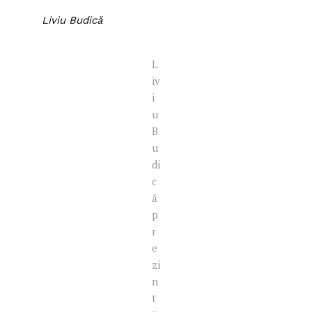
Liviu Budică
L
iv
i
u
B
u
di
c
ă
p
r
e
zi
n
t