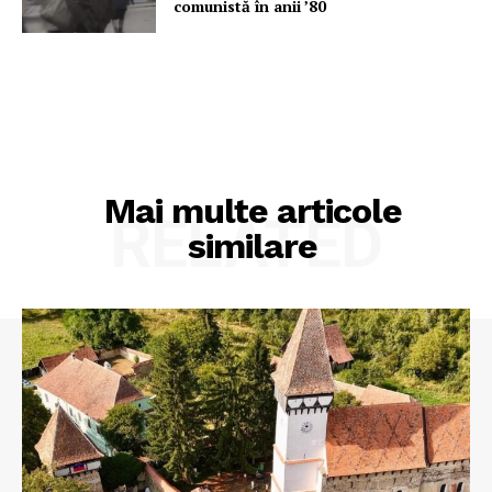
comunistă în anii ’80
Mai multe articole
RELATED
similare