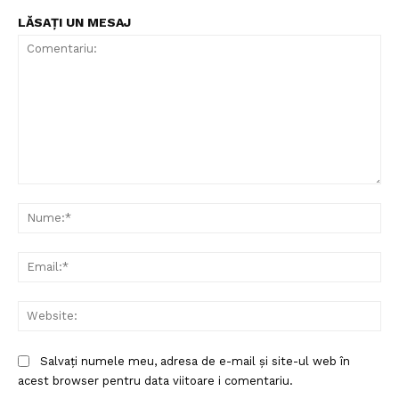
LĂSAȚI UN MESAJ
Comentariu:
Nu
Ema
Web
Salvați numele meu, adresa de e-mail și site-ul web în
acest browser pentru data viitoare i comentariu.