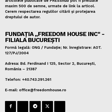
articolele publicate de PRESShub pot fi preluate
maxim 500 de semne, urmate de link la articol.
Cerem respectarea regulilor citării și protejarea
dreptului de autor.
FUNDAȚIA „FREEDOM HOUSE INC" -
FILIALA BUCUREȘTI
Formă legală: ONG / Fundație; Nr. înregistrare: AOT.
127/PJ/2004
Adresa: Bd. Ferdinand I 125, Sector 2, București,
România – 21387
Telefon: +40.743.291.261
E-mail: office@freedomhouse.ro