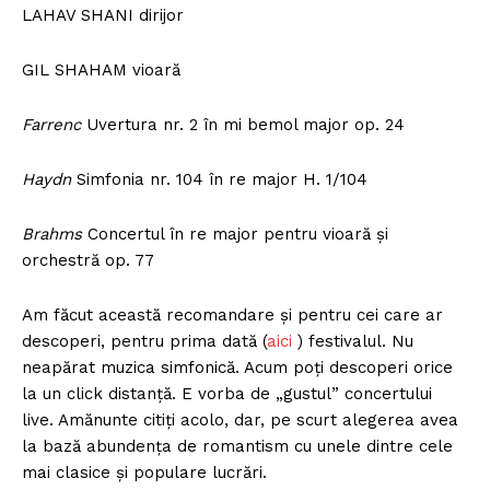
LAHAV SHANI dirijor
GIL SHAHAM vioară
Farrenc
Uvertura nr. 2 în mi bemol major op. 24
Haydn
Simfonia nr. 104 în re major H. 1/104
Brahms
Concertul în re major pentru vioară și
orchestră op. 77
Am făcut această recomandare și pentru cei care ar
descoperi, pentru prima dată (
aici
) festivalul. Nu
neapărat muzica simfonică. Acum poți descoperi orice
la un click distanță. E vorba de „gustul” concertului
live. Amănunte citiți acolo, dar, pe scurt alegerea avea
la bază abundența de romantism cu unele dintre cele
mai clasice și populare lucrări.