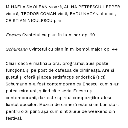
MIHAELA SMOLEAN vioară, ALINA PETRESCU-LEPPER
vioară, TEODOR COMAN violă, RADU NAGY violoncel,
CRISTIAN NICULESCU pian
Enescu
Cvintetul cu pian în la minor op. 29
Schumann
Cvintetul cu pian în mi bemol major op. 44
Chiar dacă e matinală ora, programul ales poate
funcționa și pe post de cafeaua de dimineață. Are și
gustul și oferă și acea satisfacție endorfică (sic!).
Schumann n-a fost contemporan cu Enescu, cum s-ar
putea mira unii, știind că e seria Enescu și
contemporanii, dar este spiritul compozițiilor alese
liantul epocilor. Muzica de cameră este și un bun start
pentru o zi plină așa cum sînt zilele de weekend din
festival.