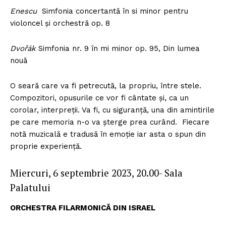
Enescu
Simfonia concertantă în si minor pentru
violoncel și orchestră op. 8
Dvořák
Simfonia nr. 9 în mi minor op. 95, Din lumea
nouă
O seară care va fi petrecută, la propriu, între stele.
Compozitori, opusurile ce vor fi cântate și, ca un
corolar, interpreții. Va fi, cu siguranță, una din amintirile
pe care memoria n-o va șterge prea curând. Fiecare
notă muzicală e tradusă în emoție iar asta o spun din
proprie experiență.
Miercuri, 6 septembrie 2023, 20.00- Sala
Palatului
ORCHESTRA FILARMONICĂ DIN ISRAEL