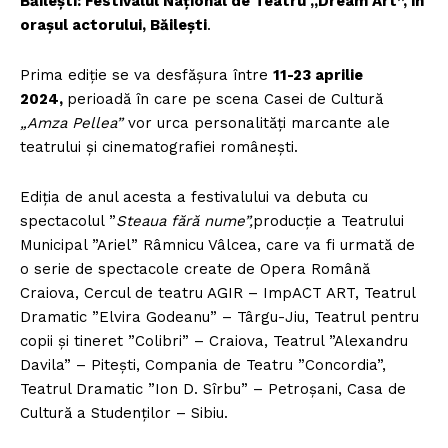
Băilești: Festivalul Național de Teatru „Dream Art”, în
orașul actorului, Băilești
.
Prima ediție se va desfășura între
11-23 aprilie
2024,
perioadă în care pe scena Casei de Cultură
„Amza Pellea”
vor urca personalități marcante ale
teatrului și cinematografiei românești.
Ediția de anul acesta a festivalului va debuta cu
spectacolul ”
Steaua fără nume”,
producție a Teatrului
Municipal ”Ariel” Râmnicu Vâlcea, care va fi urmată de
o serie de spectacole create de Opera Română
Craiova, Cercul de teatru AGIR – ImpACT ART, Teatrul
Dramatic ”Elvira Godeanu” – Târgu-Jiu, Teatrul pentru
copii şi tineret ”Colibri” – Craiova, Teatrul ”Alexandru
Davila” – Pitești, Compania de Teatru ”Concordia”,
Teatrul Dramatic ”Ion D. Sîrbu” – Petroșani, Casa de
Cultură a Studenților – Sibiu.