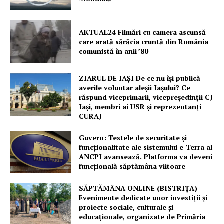
AKTUAL24 Filmări cu camera ascunsă
care arată sărăcia cruntă din România
comunistă în anii ’80
ZIARUL DE IAȘI De ce nu își publică
averile voluntar aleșii Iașului? Ce
răspund viceprimarii, vicepreședinții CJ
Iași, membri ai USR și reprezentanți
CURAJ
Guvern: Testele de securitate și
funcționalitate ale sistemului e-Terra al
ANCPI avansează. Platforma va deveni
funcțională săptămâna viitoare
SĂPTĂMÂNA ONLINE (BISTRIȚA)
Evenimente dedicate unor investiții și
proiecte sociale, culturale și
educaționale, organizate de Primăria