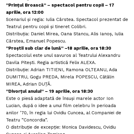
”Prințul Broască” – spectacol pentru copii – 17
aprilie, ora 12:00
Scenariul și regia: Iulia Cârstea. Spectacol prezentat de
Teatrul pentru copii şi tineret Colibri.
Distribuția: Daniel Mirea, Oana Stancu, Alis Ianoș, Iulia
Cârstea, Emanuel Popescu.
”Proștii sub clar de lună” –18 aprilie, ora 18:30
Spectacolul este unul savuros al Teatrului Alexandru
Davila Pitești. Regia artistică Felix ALEXA.
Distribuție: Adrian TITIENI, Ramona OLTEANU, Ada
DUMITRU, Gogu PREDA, Mirela POPESCU, Cătălin
MIREA, Adrian DUȚĂ.
”Divorțul anului” – 19 aprilie, ora 18:30
Este o piesă adaptată de însuși marele actor Ion
Lucian, după o idee a unui film celebru în perioada
anilor ’70, în regia lui Ovidiu Cuncea, al Companiei de
Teatru ”Concordia”.
O distribuție de excepție: Monica Davidescu, Ovidiu