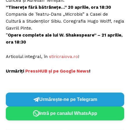
Cuncea și Aurelian Temișan.
”Tinerețe fără bătrânețe…” 20 aprilie, ora 18:30
Compania de Teatru-Dans „Microbis” a Casei de
Cultură a Studenților Sibiu. Coregrafia Hugo Wolff, regia
Gavriil Pinte.
”
Opere complete ale lui W. Shakespeare” – 21 aprilie,
ora 18:30
Articolul integral, în
stiricraiova.ro
!
Urmăriți
P
ressHUB și pe Google News
!
Urmărește-ne pe Telegram
Intră pe canalul WhatsApp