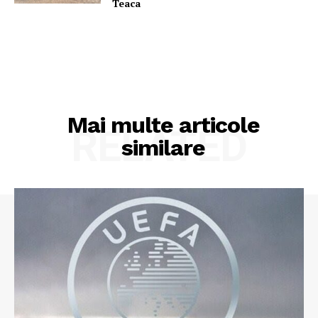
Teaca
Mai multe articole
RELATED
similare