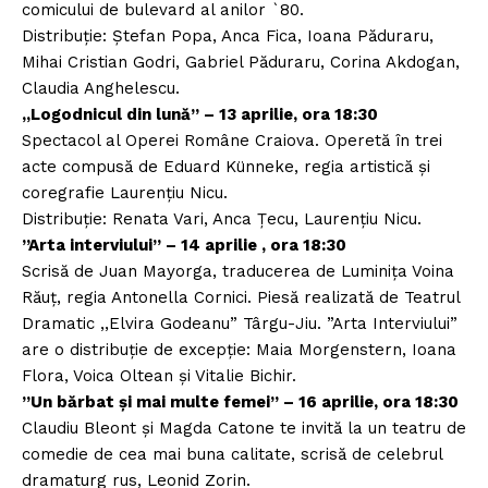
comicului de bulevard al anilor `80.
Distribuție: Ștefan Popa, Anca Fica, Ioana Păduraru,
Mihai Cristian Godri, Gabriel Păduraru, Corina Akdogan,
Claudia Anghelescu.
„Logodnicul din lună” – 13 aprilie, ora 18:30
Spectacol al Operei Române Craiova. Operetă în trei
acte compusă de Eduard Künneke, regia artistică și
coregrafie Laurențiu Nicu.
Distribuție: Renata Vari, Anca Țecu, Laurențiu Nicu.
”Arta interviului” – 14 aprilie , ora 18:30
Scrisă de Juan Mayorga, traducerea de Luminița Voina
Răuț, regia Antonella Cornici. Piesă realizată de Teatrul
Dramatic ,,Elvira Godeanu” Târgu-Jiu. ”Arta Interviului”
are o distribuție de excepție: Maia Morgenstern, Ioana
Flora, Voica Oltean și Vitalie Bichir.
”Un bărbat și mai multe femei” – 16 aprilie, ora 18:30
Claudiu Bleont și Magda Catone te invită la un teatru de
comedie de cea mai buna calitate, scrisă de celebrul
dramaturg rus, Leonid Zorin.