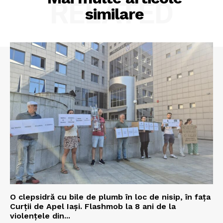
RELATED
similare
O clepsidră cu bile de plumb în loc de nisip, în fața
Curții de Apel Iași. Flashmob la 8 ani de la
violențele din...