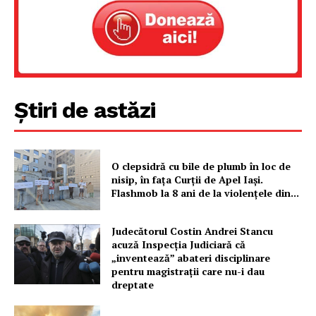
Știri de astăzi
O clepsidră cu bile de plumb în loc de
nisip, în fața Curții de Apel Iași.
Un proiect
Flashmob la 8 ani de la violențele din...
FREEDOM HOUSE ROMÂNIA
Judecătorul Costin Andrei Stancu
acuză Inspecția Judiciară că
„inventează” abateri disciplinare
pentru magistrații care nu-i dau
PRESShub
dreptate
Despre noi / Echipa