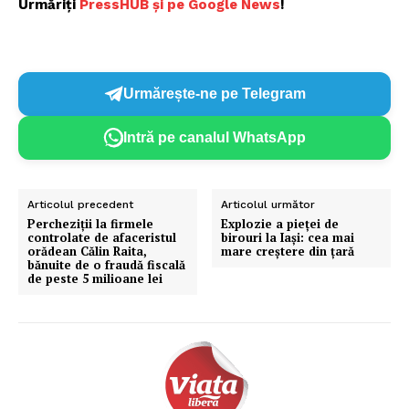
Urmăriți
P
ressHUB și pe Google News
!
Urmărește-ne pe Telegram
Intră pe canalul WhatsApp
Articolul precedent
Articolul următor
Percheziţii la firmele
Explozie a pieţei de
controlate de afaceristul
birouri la Iaşi: cea mai
orădean Călin Raita,
mare creştere din ţară
bănuite de o fraudă fiscală
de peste 5 milioane lei