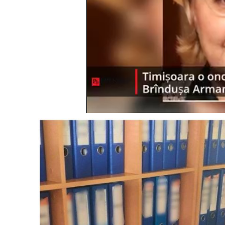
Un pro
FREEDOM
ROMÂ