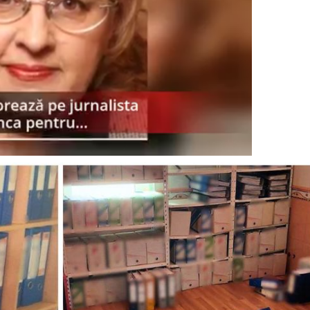
Proiecte editoriale
Rețea
Contact
iect
 HOUSE
NIA