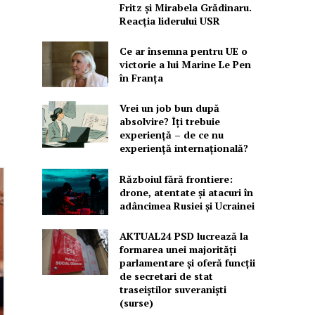
Fritz și Mirabela Grădinaru.
Reacția liderului USR
Ce ar însemna pentru UE o
victorie a lui Marine Le Pen
în Franța
Vrei un job bun după
absolvire? Îți trebuie
experiență – de ce nu
experiență internațională?
Războiul fără frontiere:
drone, atentate și atacuri în
adâncimea Rusiei și Ucrainei
AKTUAL24 PSD lucrează la
formarea unei majorităţi
parlamentare și oferă funcții
de secretari de stat
traseiștilor suveraniști
(surse)