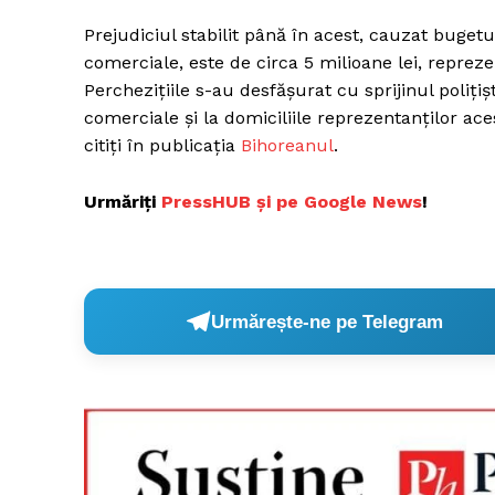
Prejudiciul stabilit până în acest, cauzat bugetu
comerciale, este de circa 5 milioane lei, reprez
Percheziţiile s-au desfăşurat cu sprijinul polițiș
comerciale și la domiciliile reprezentanților ace
citiți în publicația
Bihoreanul
.
Urmăriți
P
ressHUB și pe Google News
!
Urmărește-ne pe Telegram