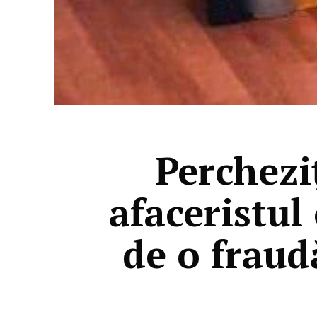
Percheziţ
afaceristul
de o fraud