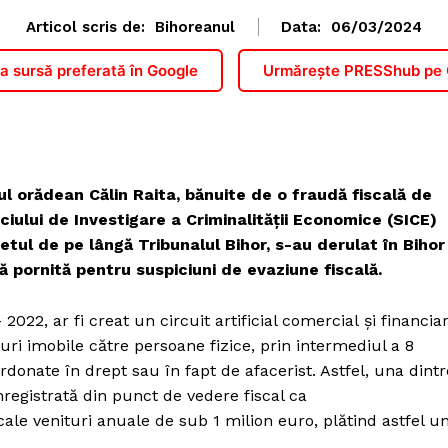
Articol scris de:
Bihoreanul
Data:
06/03/2024
 sursă preferată în Google
Urmărește PRESShub pe
ul orădean Călin Raita, bănuite de o fraudă fiscală de
viciului de Investigare a Criminalităţii Economice (SICE)
tul de pe lângă Tribunalul Bihor, s-au derulat în Bihor
ă pornită pentru suspiciuni de evaziune fiscală.
2022, ar fi creat un circuit artificial comercial și financiar
nuri imobile către persoane fizice, prin intermediul a 8
rdonate în drept sau în fapt de afacerist. Astfel, una dintr
nregistrată din punct de vedere fiscal ca
cale venituri anuale de sub 1 milion euro, plătind astfel u