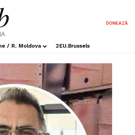
DONEAZĂ
me / R. Moldova
2EU.Brussels