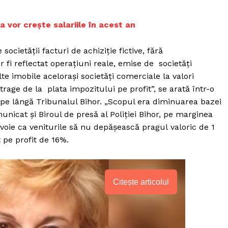
 vor creşte salariile în acest an
societății facturi de achiziție fictive, fără
 fi reflectat operaţiuni reale, emise de societăți
e imobile aceloraşi societăţi comerciale la valori
trage de la plata impozitului pe profit”, se arată într-o
pe lângă Tribunalul Bihor. „Scopul era diminuarea bazei
unicat şi Biroul de presă al Poliţiei Bihor, pe marginea
voie ca veniturile să nu depăşească pragul valoric de 1
 pe profit de 16%.
Citește articolul
PRESShub
Despre noi / Echipa