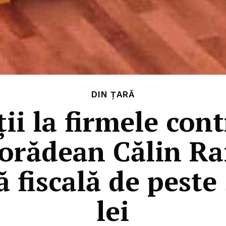
DIN ȚARĂ
ii la firmele con
 orădean Călin Ra
ă fiscală de peste
lei