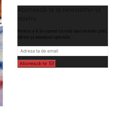
Abonează-te la newsletter-ul
nostru
Pentru a fi la curent cu cele mai recente știri,
oferte și anunțuri speciale.
Abonează-te