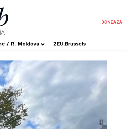
DONEAZĂ
me / R. Moldova
2EU.Brussels