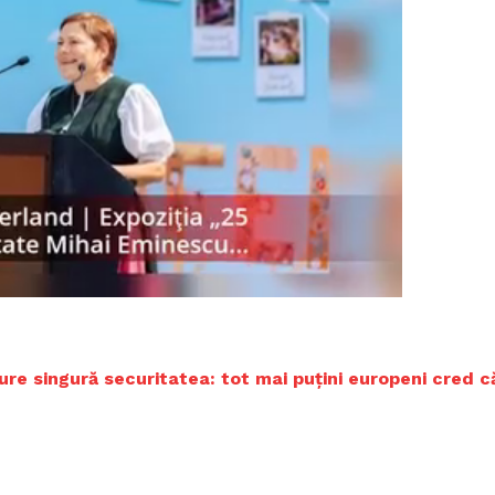
Proiecte editoriale
Rețea
Contact
iect
 HOUSE
NIA
gure singură securitatea: tot mai puțini europeni cred c