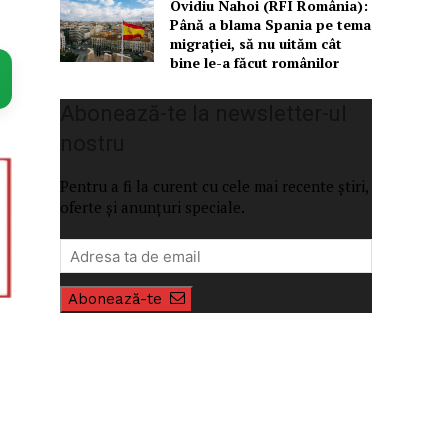
Ovidiu Nahoi (RFI România):
Până a blama Spania pe tema
migrației, să nu uităm cât
bine le-a făcut românilor
Abonează-te la newsletter-ul
nostru
Pentru a fi la curent cu cele mai recente știri,
oferte și anunțuri speciale.
Abonează-te