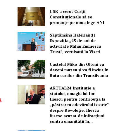
USR a cerut Curții
Constituționale să se
pronunțe pe noua lege ANI
Săptămâna Haferland |
Expoziţia „25 de ani de
activitate Mihai Eminescu
Trust”, vernisată la Viscri
Castelul Miko din Olteni va
deveni muzeu şi va fi inclus în
Ruta curiilor din Transilvania
AKTUAL24 Instituție a
statului, omagiu lui Ion
Iliescu pentru contribuția la
ă
„păstrarea adevărului istoric”
despre Revoluție. Iliescu
fusese acuzat de infracțiuni
contra umanității în...