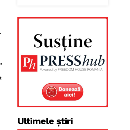
r
e
t
Ultimele știri