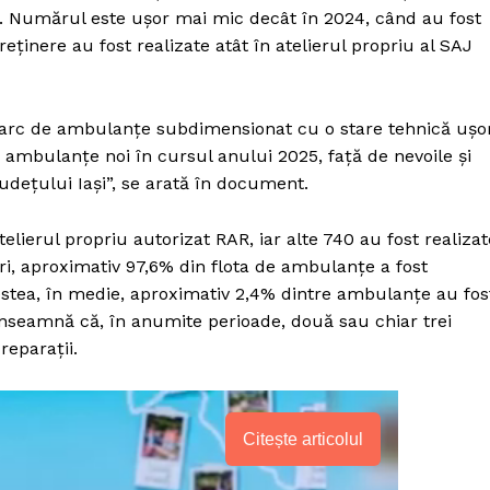
ice. Numărul este ușor mai mic decât în 2024, când au fost
treținere au fost realizate atât în atelierul propriu al SAJ
parc de ambulanțe subdimensionat cu o stare tehnică uşo
ambulanțe noi în cursul anului 2025, faţă de nevoile şi
udețului Iaşi”, se arată în document.
atelierul propriu autorizat RAR, iar alte 740 au fost realizat
ri, aproximativ 97,6% din flota de ambulanțe a fost
estea, în medie, aproximativ 2,4% dintre ambulanțe au fos
 înseamnă că, în anumite perioade, două sau chiar trei
reparații.
PRESShub
Citește articolul
Despre noi / Echipa