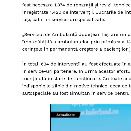
fost necesare 1.374 de reparații și revizii tehn
înregistrate 1.420 de intervenții. Lucrările de în
Iași, cât și în service-uri specializate.
„Serviciul de Ambulanță Judeţean Iaşi are un 
îmbunătățită a ambulanțelor-prin primirea a 14 
cerinţele în permanență creştere a pacienților j
În total, 634 de intervenții au fost efectuate în 
în service-uri partenere. În urma acestor efortu
menținută în stare de funcționare. Cu toate ac
indisponibile zilnic din motive tehnice, ceea ce
autospeciale au fost simultan în service pentru 