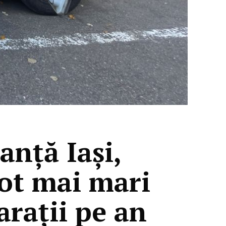
anță Iași,
tot mai mari
arații pe an