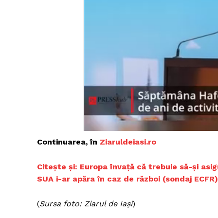
Un pro
FREEDOM
ROMÂ
Continuarea, în
Ziaruldeiasi.ro
Citește și: Europa învață că trebuie să-și asi
SUA i-ar apăra în caz de război (sondaj ECFR)
(
Sursa foto: Ziarul de Iași
)