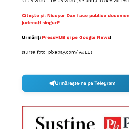
21.05.2020 – 05.06.2020”, se arată în decizia ins
Citește și:
Nicușor Dan face publice documente
judecați singuri”
Un pro
FREEDOM
Urmăriți
PressHUB și pe Google News
!
ROMÂ
(sursa foto: pixabay.com/ AJEL)
Urmărește-ne pe Telegram