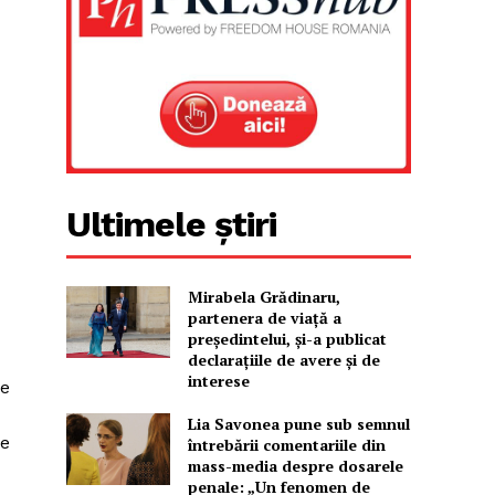
Ultimele știri
Mirabela Grădinaru,
partenera de viață a
președintelui, și-a publicat
declarațiile de avere și de
interese
le
Lia Savonea pune sub semnul
de
întrebării comentariile din
mass-media despre dosarele
penale: „Un fenomen de