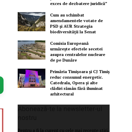
exces de dezbatere juridică”
Cum au schimbat
amendamentele votate de
PSD și AUR Strategia
biodiversității la Senat
Comisia Europeană
urmărește efectele secetei
asupra centralelor nucleare
de pe Dunăre
Primăria Timișoara şi CJ Timiș
reduc consumul energetic.
Catedrala, Opera şi alte
clădiri rămân fără iluminat
arhitectural
Abonează-te la newsletter-ul
nostru
Pentru a fi la curent cu cele mai recente știri,