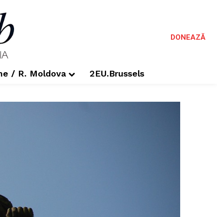
DONEAZĂ
me / R. Moldova
2EU.Brussels