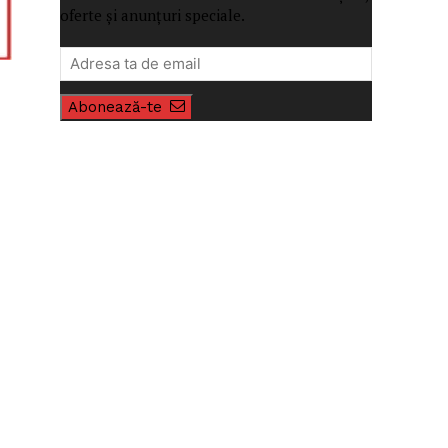
oferte și anunțuri speciale.
Abonează-te