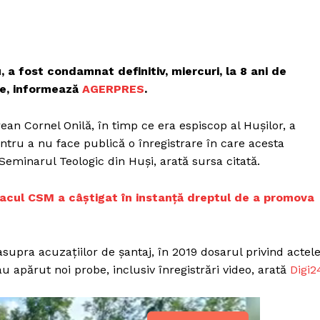
, a fost condamnat definitiv, miercuri, la 8 ani de
ale, informează
AGERPRES
.
an Cornel Onilă, în timp ce era espiscop al Hușilor, a
entru a nu face publică o înregistrare în care acesta
Seminarul Teologic din Huși, arată sursa citată.
lacul CSM a câștigat în instanță dreptul de a promova
 asupra acuzațiilor de șantaj, în 2019 dosarul privind actel
 apărut noi probe, inclusiv înregistrări video, arată
Digi2