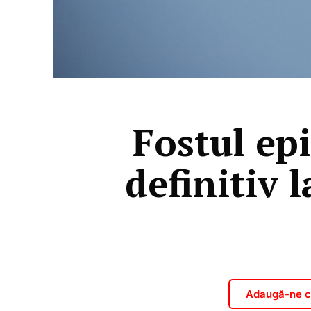
Fostul ep
definitiv 
Adaugă-ne ca