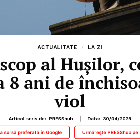
ACTUALITATE
LA ZI
iscop al Hușilor,
la 8 ani de închis
viol
Articol scris de:
PRESShub
Data:
30/04/2025
 sursă preferată în Google
Urmărește PRESShub pe