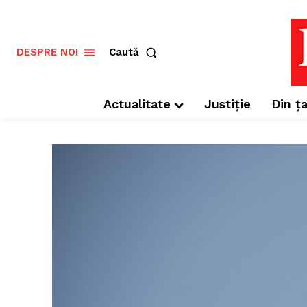
Caută
DESPRE NOI
Actualitate
Justiție
Din ța