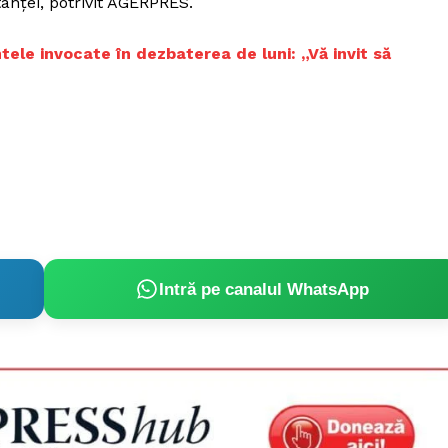
tanței, potrivit AGERPRES.
Proiecte editoriale
Rețea
le invocate în dezbaterea de luni: „Vă invit să
Contact
iect
 HOUSE
NIA
Intră pe canalul WhatsApp