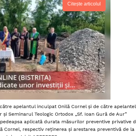
Citește articolul
către apelantul inculpat Onilă Cornel și de către apelante
PRESShub
r și Seminarul Teologic Ortodox „Sf. Ioan Gură de Aur”
 pedeapsa aplicată durata măsurilor preventive privative 
ă Cornel, respectiv reținerea și arestarea preventivă de la
Despre noi / Echipa