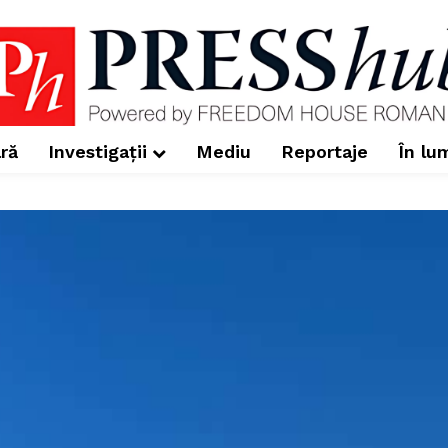
ră
Investigații
Mediu
Reportaje
În lu