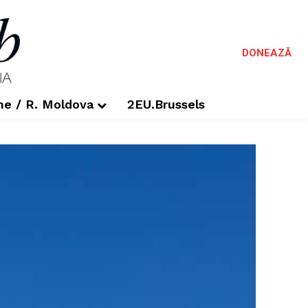
DONEAZĂ
me / R. Moldova
2EU.Brussels