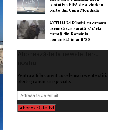
tentativa FIFA de a vinde o
parte din Cupa Mondială
AKTUAL24 Filmări cu camera
ascunsă care arată sărăcia
cruntă din România
comunistă în anii ’80
Abonează-te la newsletter-ul
nostru
Pentru a fi la curent cu cele mai recente știri,
oferte și anunțuri speciale.
Abonează-te