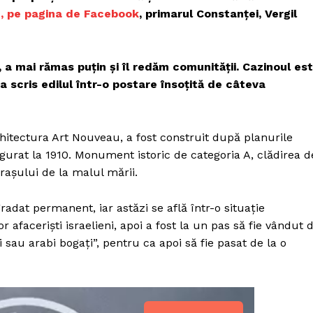
Proiecte editoriale
, pe pagina de Facebook
, primarul Constanței, Vergil
Rețea
Contact
iect
 a mai rămas puțin și îl redăm comunității. Cazinoul es
 HOUSE
a scris edilul într-o postare însoțită de câteva
NIA
hitectura Art Nouveau, a fost construit după planurile
ugurat la 1910. Monument istoric de categoria A, clădirea d
așului de la malul mării.
radat permanent, iar astăzi se află într-o situație
r afaceriști israelieni, apoi a fost la un pas să fie vândut 
 sau arabi bogați”, pentru ca apoi să fie pasat de la o