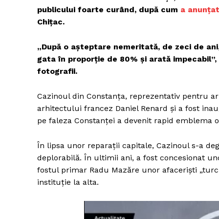
publicului foarte curând, după cum
a anunțat
Chițac.
Un pro
„După o așteptare nemeritată, de zeci de ani,
FREEDOM
gata în proporție de 80% și arată impecabil”, 
ROMÂ
fotografii.
Cazinoul din Constanța, reprezentativ pentru ar
arhitectului francez Daniel Renard și a fost ina
pe faleza Constanței a devenit rapid emblema or
În lipsa unor reparații capitale, Cazinoul s-a deg
deplorabilă. În ultimii ani, a fost concesionat uno
fostul primar Radu Mazăre unor afaceriști „turci
instituție la alta.