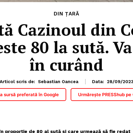
DIN ȚARĂ
ă Cazinoul din C
este 80 la sută. Va
în curând
Articol scris de:
Sebastian Oancea
Data:
28/09/202
 sursă preferată în Google
Urmărește PRESShub pe
PRESShub
Despre noi / Echipa
în proporție de 80 al sută și care urmează să fie redat