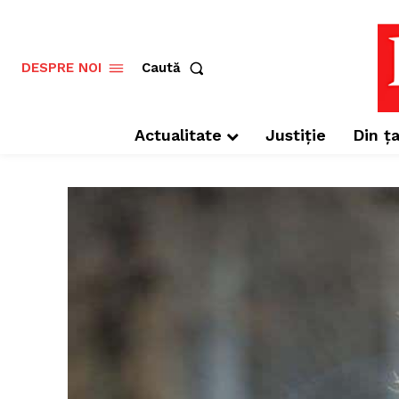
Caută
DESPRE NOI
Actualitate
Justiție
Din ța