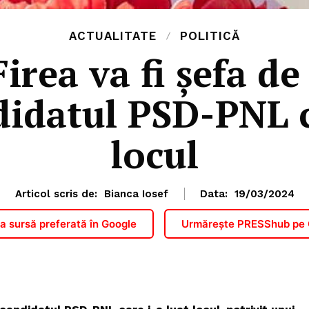
ACTUALITATE
POLITICĂ
Firea va fi șefa d
idatul PSD-PNL c
locul
Articol scris de:
Bianca Iosef
Data:
19/03/2024
 sursă preferată în Google
Urmărește PRESShub pe