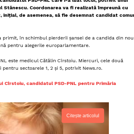
candidatul PSD-PNL care i-a luat locul, potrivit unui
l Stănescu. Coordonarea va fi realizată împreună cu
it, inițial, de asemenea, să fie desemnat candidat comu
 primit, în schimbul pierderii șansei de a candida din nou
ună pentru alegerile europarlamentare.
NL este medicul Cătălin Cîrstoiu. Miercuri, cele două
 pentru sectoarele 1, 2 și 5, potrivit News.ro.
lui Cîrstoiu, candidatul PSD-PNL pentru Primăria
Citește articolul