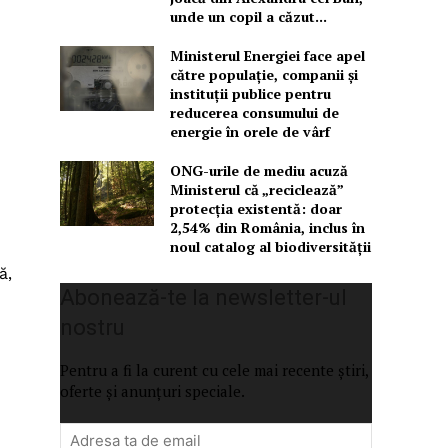
unde un copil a căzut...
Ministerul Energiei face apel
către populație, companii și
instituții publice pentru
reducerea consumului de
energie în orele de vârf
ONG-urile de mediu acuză
Ministerul că „reciclează”
protecția existentă: doar
2,54% din România, inclus în
noul catalog al biodiversității
ă,
Abonează-te la newsletter-ul
nostru
Pentru a fi la curent cu cele mai recente știri,
oferte și anunțuri speciale.