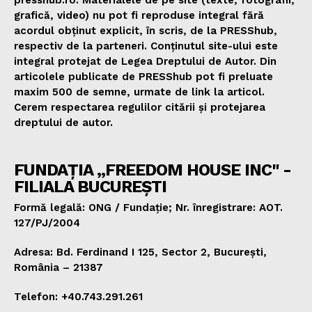
presshub.ro. Materialele de pe site (texte, fotografii,
grafică, video) nu pot fi reproduse integral fără
acordul obținut explicit, în scris, de la PRESShub,
respectiv de la parteneri. Conținutul site-ului este
integral protejat de Legea Dreptului de Autor. Din
articolele publicate de PRESShub pot fi preluate
maxim 500 de semne, urmate de link la articol.
Cerem respectarea regulilor citării și protejarea
dreptului de autor.
FUNDAȚIA „FREEDOM HOUSE INC" -
FILIALA BUCUREȘTI
Formă legală: ONG / Fundație; Nr. înregistrare: AOT.
127/PJ/2004
Adresa: Bd. Ferdinand I 125, Sector 2, București,
România – 21387
Telefon: +40.743.291.261