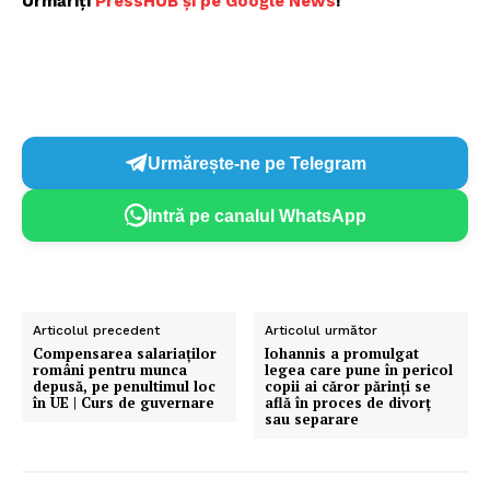
Urmăriți
P
ressHUB și pe Google News
!
Urmărește-ne pe Telegram
Intră pe canalul WhatsApp
Articolul precedent
Articolul următor
Compensarea salariaților
Iohannis a promulgat
români pentru munca
legea care pune în pericol
depusă, pe penultimul loc
copii ai căror părinți se
în UE | Curs de guvernare
află în proces de divorț
sau separare