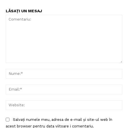
LĂSAȚI UN MESAJ
Comentariu:
Nu
Ema
Web
Salvați numele meu, adresa de e-mail și site-ul web în
acest browser pentru data viitoare i comentariu.