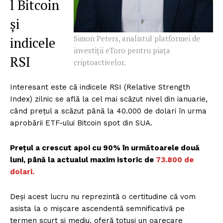
l Bitcoin
și
Simon Peters, analistul platformei de
indicele
investiții eToro pentru piața
RSI
criptoactivelor.
Interesant este că indicele RSI (Relative Strength
Index) zilnic se află la cel mai scăzut nivel din ianuarie,
când prețul a scăzut până la 40.000 de dolari în urma
aprobării ETF-ului Bitcoin spot din SUA.
Prețul a crescut apoi cu 90% în următoarele două
luni, până la actualul maxim istoric de
73.800 de
dolari.
Deși acest lucru nu reprezintă o certitudine că vom
asista la o mișcare ascendentă semnificativă pe
termen scurt și mediu, oferă totuși un oarecare