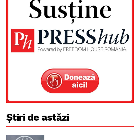
PRESShub
Despre noi / Echipa
Proiecte editoriale
Rețea
Contact
Știri de astăzi