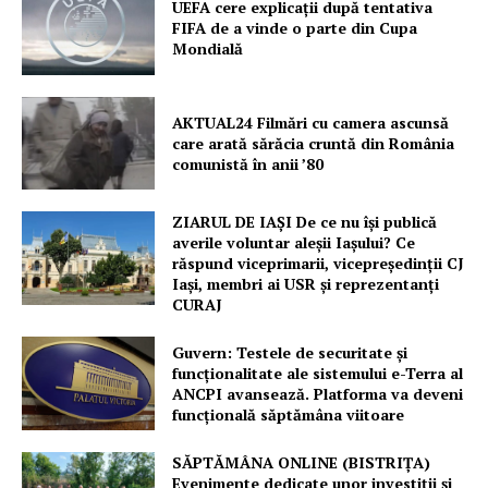
UEFA cere explicații după tentativa
FIFA de a vinde o parte din Cupa
Mondială
AKTUAL24 Filmări cu camera ascunsă
care arată sărăcia cruntă din România
comunistă în anii ’80
ZIARUL DE IAȘI De ce nu își publică
averile voluntar aleșii Iașului? Ce
răspund viceprimarii, vicepreședinții CJ
Iași, membri ai USR și reprezentanți
CURAJ
Guvern: Testele de securitate și
funcționalitate ale sistemului e-Terra al
ANCPI avansează. Platforma va deveni
funcțională săptămâna viitoare
SĂPTĂMÂNA ONLINE (BISTRIȚA)
Evenimente dedicate unor investiții și