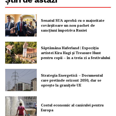
Senatul SUA aprobă cu o majoritate
covârșitoare un nou pachet de
sancțiuni împotriva Rusiei
Un proiect
FREEDOM HOUSE ROMÂNIA
Săptămâna Haferland | Expoziţia
artistei Kira Hagi şi Treasure Hunt
pentru copii – în a treia zi a festivalului
PRESShub
Strategia Energetică – Documentul
care pretinde orizont 2050, dar se
Despre noi / Echipa
oprește la granițele UE
Proiecte editoriale
Rețea
Costul economic al caniculei pentru
Contact
Europa