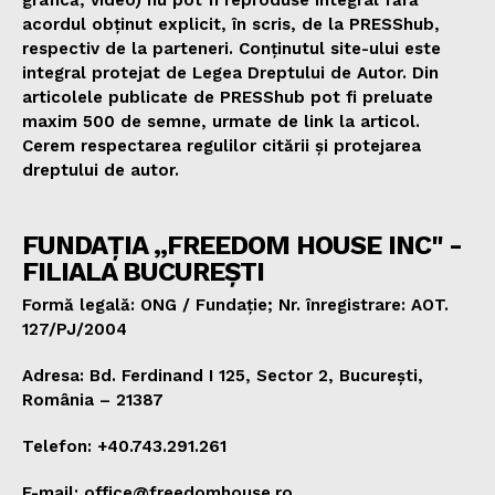
acordul obținut explicit, în scris, de la PRESShub,
respectiv de la parteneri. Conținutul site-ului este
integral protejat de Legea Dreptului de Autor. Din
articolele publicate de PRESShub pot fi preluate
maxim 500 de semne, urmate de link la articol.
Cerem respectarea regulilor citării și protejarea
dreptului de autor.
FUNDAȚIA „FREEDOM HOUSE INC" -
FILIALA BUCUREȘTI
Formă legală: ONG / Fundație; Nr. înregistrare: AOT.
127/PJ/2004
Adresa: Bd. Ferdinand I 125, Sector 2, București,
România – 21387
Telefon: +40.743.291.261
E-mail: office@freedomhouse.ro