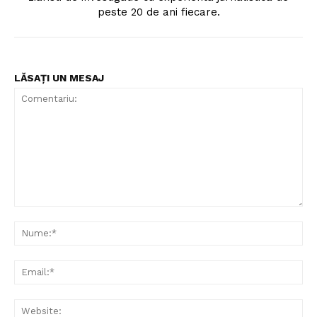
peste 20 de ani fiecare.
LĂSAȚI UN MESAJ
Comentariu:
Nu
Ema
Web