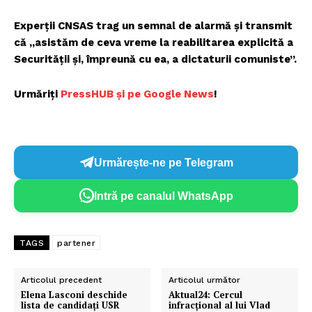
Experţii CNSAS trag un semnal de alarmă şi transmit
că „asistăm de ceva vreme la reabilitarea explicită a
Securității și, împreună cu ea, a dictaturii comuniste”.
Urmăriți
P
ressHUB și pe Google News
!
Urmărește-ne pe Telegram
Intră pe canalul WhatsApp
TAGS
partener
Articolul precedent
Articolul următor
Elena Lasconi deschide
Aktual24: Cercul
lista de candidați USR
infracțional al lui Vlad