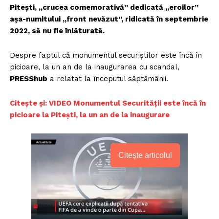
Pitești, „crucea comemorativă” dedicată „eroilor”
așa-numitului „front nevăzut”, ridicată în septembrie
2022, să nu fie înlăturată.
Despre faptul că monumentul securiștilor este încă în
picioare, la un an de la inaugurarea cu scandal,
PRESShub
a relatat la începutul săptămânii.
Citește și: VIDEO Monumentul Securității este încă în
picioare la Pitești, la un an de la inaugurare
Citește articolul