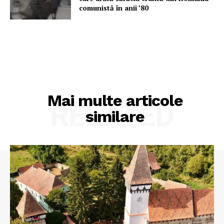
comunistă în anii ’80
Mai multe articole
RELATED
similare