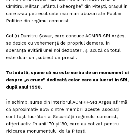
Cimitirul Militar „Sfântul Gheorghe” din Piteşti, oraşul în
care s-au petrecut cele mai mari abuzuri ale Poliţiei
Politice din regimul comunist.
Col.(r) Dumitru Șovar, care conduce ACMRR-SRI Argeş,
se dezice cu vehemenţă de propriul demers, în
speranţa evitării unei noi dezbateri, şi acuză că totul
este doar un „subiect de presă”.
Totodată, spune că nu este vorba de un monument ci
despre „o cruce” dedicată celor care au lucrat în SRI,
după anul 1990.
În schimb, surse din interiorul ACMRR-SRI Argeş afirmă
că aproximativ 95% dintre membrii acestei asociaţii
sunt foşti lucrători ai Securităţii regimului comunist,
ofiţeri activi în anii ’70 şi ’80, care au cotizat pentru
ridicarea monumentului de la Piteşti.