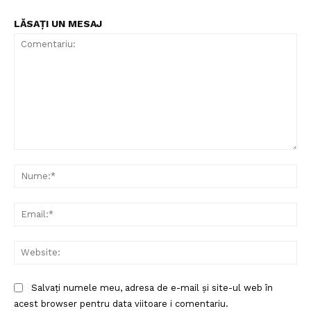
LĂSAȚI UN MESAJ
Comentariu:
Nu
Ema
Un proiect
FREEDOM HOUSE ROMÂNIA
Web
Salvați numele meu, adresa de e-mail și site-ul web în
acest browser pentru data viitoare i comentariu.