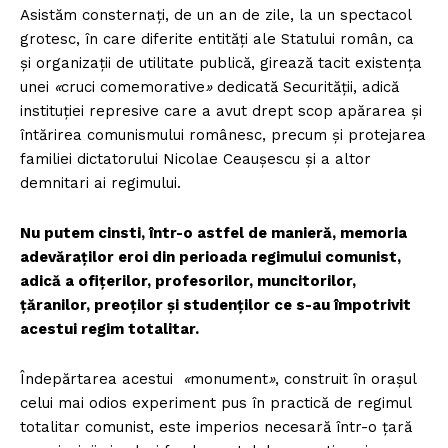
Asistăm consternați, de un an de zile, la un spectacol
grotesc, în care diferite entități ale Statului român, ca
și organizații de utilitate publică, girează tacit existența
unei
«
cruci comemorative
»
dedicată Securității, adică
instituției represive care a avut drept scop apărarea și
întărirea comunismului românesc, precum și protejarea
familiei dictatorului Nicolae Ceaușescu și a altor
demnitari ai regimului.
Nu putem cinsti, într-o astfel de manieră, memoria
adevăraților eroi din perioada regimului comunist,
adică a ofițerilor, profesorilor, muncitorilor,
țăranilor, preoților și studenților ce s-au împotrivit
acestui regim totalitar.
Îndepărtarea acestui
«
monument
»
, construit în orașul
celui mai odios experiment pus în practică de regimul
totalitar comunist, este imperios necesară într-o țară