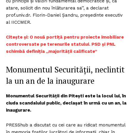
cu principii și valori fundamental democratice și, ca
atare, solicit din nou înlăturarea sa’’, a declarat
prof.univ.dr. Florin-Daniel Șandru, președinte executiv
al IICCMER.
Citește și: O nouă portiță pentru proiecte imobiliare
controversate pe terenurile statului. PSD și PNL
schimbă definiția „majorității calificate”
Monumentul Securităţii, neclintit
la un an de la inaugurare
Monumentul Securității din Piteşti este la locul lui, în
ciuda scandalului public, declașat în urmă cu un an, la
inaugurare.
PRESShub a discutat cu cei care au ridicat monumentul
în memoria foştilor lucrători de informaţii, chiar în