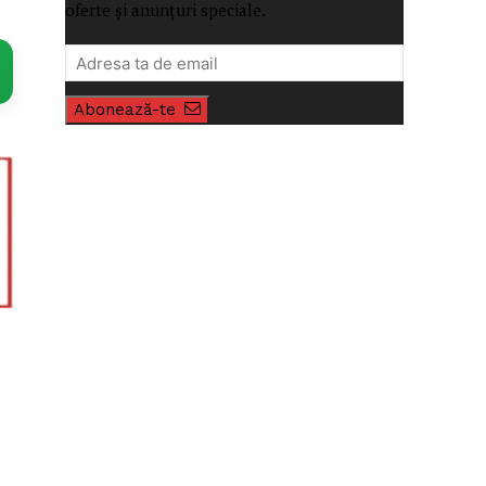
oferte și anunțuri speciale.
Abonează-te