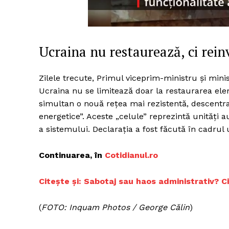
Un pro
Ucraina nu restaurează, ci rei
FREEDOM
ROMÂ
Zilele trecute, Primul viceprim-ministru și mini
Ucraina nu se limitează doar la restaurarea elem
simultan o nouă rețea mai rezistentă, descentral
energetice”. Aceste „celule” reprezintă unități 
a sistemului. Declarația a fost făcută în cadrul 
Continuarea, în
Cotidianul.ro
Citește și: Sabotaj sau haos administrativ? 
(
FOTO: Inquam Photos / George Călin
)