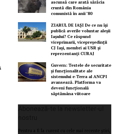
ascunsă care arată sărăcia
cruntă din România
comunistă în anii ’80
ZIARUL DE IAȘI De ce nu își
publică averile voluntar aleșii
Iașului? Ce răspund
viceprimarii, vicepreședinții
CJ Iași, membri ai USR și
e
reprezentanți CURAJ
Guvern: Testele de securitate
ă
și funcționalitate ale
sistemului e-Terra al ANCPI
avansează. Platforma va
deveni funcțională
săptămâna viitoare
Abonează-te la newsletter-ul
nostru
Pentru a fi la curent cu cele mai recente știri,