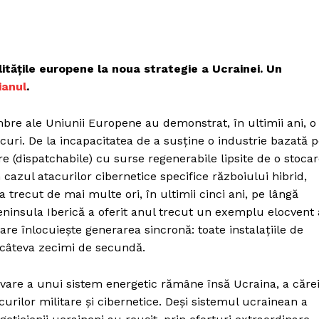
ilitățile europene la noua strategie a Ucrainei. Un
ianul
.
bre ale Uniunii Europene au demonstrat, în ultimii ani, o
iscuri. De la incapacitatea de a susține o industrie bazată 
re (dispatchabile) cu surse regenerabile lipsite de o stoca
cazul atacurilor cibernetice specifice războiului hibrid,
 trecut de mai multe ori, în ultimii cinci ani, pe lângă
eninsula Iberică a oferit anul trecut un exemplu elocvent 
care înlocuiește generarea sincronă: toate instalațiile de
 câteva zecimi de secundă.
vare a unui sistem energetic rămâne însă Ucraina, a căre
urilor militare și cibernetice. Deși sistemul ucrainean a