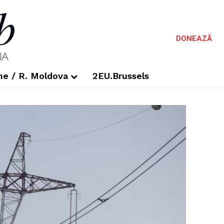
DONEAZĂ
me / R. Moldova
2EU.Brussels