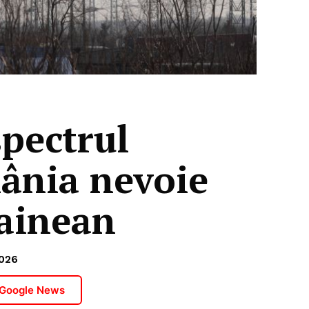
spectrul
mânia nevoie
rainean
026
 Google News