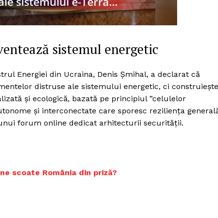
Proiecte editoriale
Rețea
Contact
iect
nventează sistemul energetic
 HOUSE
NIA
strul Energiei din Ucraina, Denis Șmihal, a declarat că
entelor distruse ale sistemului energetic, ci construieșt
izată și ecologică, bazată pe principiul ”celulelor
autonome și interconectate care sporesc reziliența general
unui forum online dedicat arhitecturii securității.
Cine scoate România din priză?