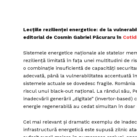
Lecțiile rezilienței energetice: de la vulnerab
editorial de Cosmin Gabriel Păcuraru în
Cotid
Sistemele energetice naționale ale statelor mem
reziliență limitată în fața unei multitudini de r
o combinație insuficientă de capacități securita
adecvată, până la vulnerabilitatea accentuată în 
sistemele actuale se dovedesc fragile. România a
riscul unui black-out național. La rândul său, P
inadecvării generării „digitale” (invertor-based) 
energie regenerabilă au cedat simultan în doar
Cel mai relevant și dramatic exemplu de inadec
infrastructură energetică este supusă zilnic atac