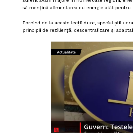
suferit avarii majore în numeroase regiuni, energ
să mențină alimentarea cu energie atât pentru i
Pornind de la aceste lecții dure, specialiștii uc
principii de reziliență, descentralizare și adaptab