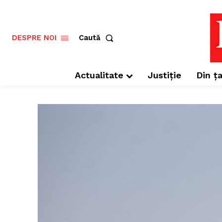
Caută
DESPRE NOI
Actualitate
Justiție
Din ța