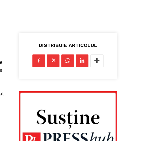
DISTRIBUIE ARTICOLUL
pe
re
al
i