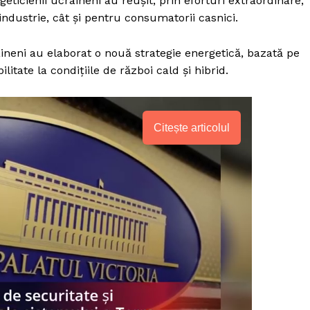
eticienii ucraineni au reușit, prin eforturi extraordinare,
ndustrie, cât și pentru consumatorii casnici.
raineni au elaborat o nouă strategie energetică, bazată pe
ilitate la condițiile de război cald și hibrid.
Citește articolul
PRESShub
Despre noi / Echipa