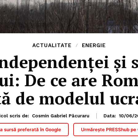
ACTUALITATE
ENERGIE
independenței și 
ui: De ce are Ro
ă de modelul uc
icol scris de:
Cosmin Gabriel Păcuraru
Data:
10/06/2
 sursă preferată în Google
Urmărește PRESShub pe